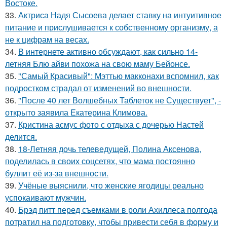
Востоке.
33.
Актриса Надя Сысоева делает ставку на интуитивное
питание и прислушивается к собственному организму, а
не к цифрам на весах.
34.
В интернете активно обсуждают, как сильно 14-
летняя Блю айви похожа на свою маму Бейонсе.
35.
"Самый Красивый": Мэттью макконахи вспомнил, как
подростком страдал от изменений во внешности.
36.
"После 40 лет Волшебных Таблеток не Существует", -
открыто заявила Екатерина Климова.
37.
Кристина асмус фото с отдыха с дочерью Настей
делится.
38.
18-Летняя дочь телеведущей, Полина Аксенова,
поделилась в своих соцсетях, что мама постоянно
буллит её из-за внешности.
39.
Учёные выяснили, что женские ягодицы реально
успокаивают мужчин.
40.
Брэд питт перед съемками в роли Ахиллеса полгода
потратил на подготовку, чтобы привести себя в форму и