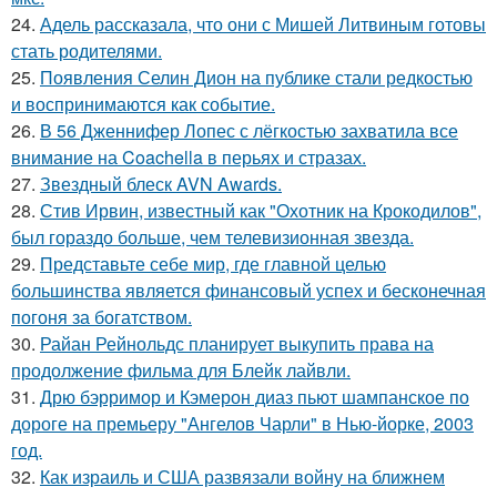
24.
Адель рассказала, что они с Мишей Литвиным готовы
стать родителями.
25.
Появления Селин Дион на публике стали редкостью
и воспринимаются как событие.
26.
В 56 Дженнифер Лопес с лёгкостью захватила все
внимание на Coachella в перьях и стразах.
27.
Звездный блеск AVN Awards.
28.
Стив Ирвин, известный как "Охотник на Крокодилов",
был гораздо больше, чем телевизионная звезда.
29.
Представьте себе мир, где главной целью
большинства является финансовый успех и бесконечная
погоня за богатством.
30.
Райан Рейнольдс планирует выкупить права на
продолжение фильма для Блейк лайвли.
31.
Дрю бэрримор и Кэмерон диаз пьют шампанское по
дороге на премьеру "Ангелов Чарли" в Нью-йорке, 2003
год.
32.
Как израиль и США развязали войну на ближнем