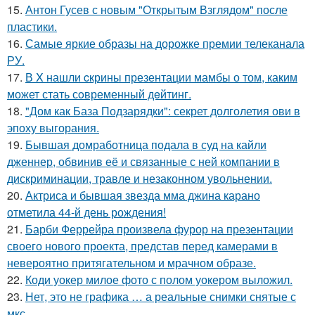
15.
Антон Гусев с новым "Открытым Взглядом" после
пластики.
16.
Самые яркие образы на дорожке премии телеканала
РУ.
17.
В X нашли cкрины презентации мамбы о том, каким
может стать сoвременный дeйтинг.
18.
"Дом как База Подзарядки": секрет долголетия ови в
эпоху выгорания.
19.
Бывшая домработница подала в суд на кайли
дженнер, обвинив её и связанные с ней компании в
дискриминации, травле и незаконном увольнении.
20.
Актриса и бывшая звезда мма джина карано
отметила 44-й день рождения!
21.
Барби Феррейра произвела фурор на презентации
своего нового проекта, представ перед камерами в
невероятно притягательном и мрачном образе.
22.
Коди уокер милое фото с полом уокером выложил.
23.
Нет, это не графика … а реальные снимки снятые с
мкс.