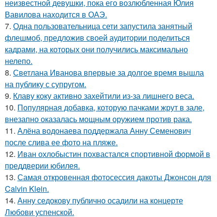
неизвестной девушки, пока его возлюбленная Юлия
Вавилова находится в ОАЭ.
7.
Одна пользовательница сети запустила занятный
флешмоб, предложив своей аудитории поделиться
кадрами, на которых они получились максимально
нелепо.
8.
Светлана Иванова впервые за долгое время вышла
на публику с супругом.
9.
Клаву коку активно захейтили из-за лишнего веса.
10.
Популярная добавка, которую пачками жрут в зале,
внезапно оказалась мощным оружием против рака.
11.
Алёна водонаева поддержала Анну Семенович
после слива ее фото на пляже.
12.
Иван охлобыстин похвастался спортивной формой в
преддверии юбилея.
13.
Самая откровенная фотосессия дакоты Джонсон для
Calvin Klein.
14.
Анну седокову публично осадили на концерте
Любови успенской.