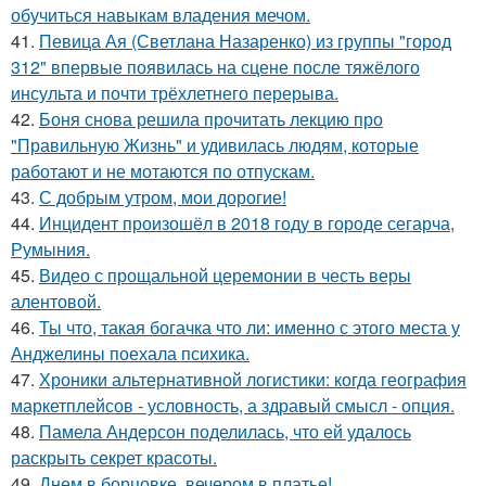
обучиться навыкам владения мечом.
41.
Певица Ая (Светлана Назаренко) из группы "город
312" впервые появилась на сцене после тяжёлого
инсульта и почти трёхлетнего перерыва.
42.
Боня снова решила прочитать лекцию про
"Правильную Жизнь" и удивилась людям, которые
работают и не мотаются по отпускам.
43.
С добрым утром, мои дорогие!
44.
Инцидент произошёл в 2018 году в городе сегарча,
Румыния.
45.
Видео с прощальной церемонии в честь веры
алентовой.
46.
Ты что, такая богачка что ли: именно с этого места у
Анджелины поехала психика.
47.
Хроники альтернативной логистики: когда география
маркетплейсов - условность, а здравый смысл - опция.
48.
Памела Андерсон поделилась, что ей удалось
раскрыть секрет красоты.
49.
Днем в борцовке, вечером в платье!