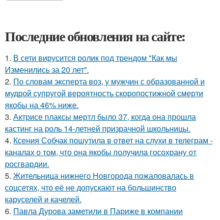
Последние обновления на сайте:
1.
В сети вирусится ролик под трендом "Как мы
Изменились за 20 лет".
2.
По словам эксперта воз, у мужчин с образованной и
мудрой супругой вероятность скоропостижной смерти
якобы на 46% ниже.
3.
Актрисе плаксы мертл было 37, когда она прошла
кастинг на роль 14-летней призрачной школьницы.
4.
Ксения Собчак пошутила в ответ на слухи в телеграм -
каналах о том, что она якобы получила госохрану от
росгвардии.
5.
Жительница нижнего Новгорода пожаловалась в
соцсетях, что её не допускают на большинство
каруселей и качелей.
6.
Павла Дурова заметили в Париже в компании