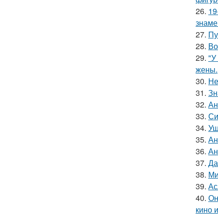
26.
19
знаме
27.
Пу
28.
Во
29.
"У
жены.
30.
Не
31.
Зн
32.
Ан
33.
Си
34.
Уш
35.
Ан
36.
Ан
37.
Да
38.
Ми
39.
Ас
40.
Он
кино 