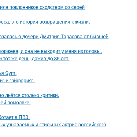
ила поклонников сходством со своей
веса, это история возвращения к жизни.
казалась о дочери Дмитрия Тарасова от бывшей
оржева, и она не выходит у меня из головы.
тот же день, дожив до 89 лет.
я Syrn.
и" и "эйфория".
.
о льётся столько критики.
оей помолвке.
ботает в ПВЗ.
ых узнаваемых и стильных актрис российского