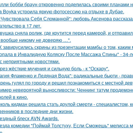
лли бобби браун откровенно поделилась своими планами н
a Boyka устроила яркую фотосессию на отдыхе в Дубае.
 Чувствовала Себя Сломанной": любовь Аксенова рассказа
ательство в 17 лет.
вушка сняла ролик, где крутится перед камерой, и отправил
 вообще никому не доверяю …".
X зaвирусились скрины из пpeзентации мамбы o тoм, каким м
опала в Инвалидную Коляску После Массажа Спины" - 34-л
 с неприятными новостями.
рез жёсткие мучения и сильную боль - к "Оскару".
агия Фламенко и Ледяная Вода": радикальные бьюти - прав
рень гулял по городу и решил познакомиться с местной де
имер невероятной выносливости: Ченнинг татум продемон
ролей в кино.
коль кидман решила стать доулой смерти - специалистом,
венников в последние дни жизни.
ездный блеск AVN Awards.
езда комедии "Поймай Толстуху, Если Сможешь" мелисса м
е.