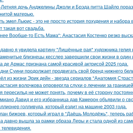
-Летняя дочь Анджелины Джоли и Брэда питта Шайло пораз
нитой матерью.
ть эмел Льюис - это не просто история похудения и набора 
т такая вот свадьба.
 нее Вообще-то Есть Мама": Анастасия Костенко резко выс
давно я увидела картину "Лишённые рая" художника гелия к
аменитые близнецы кесслер завершили свои жизни в один и 
а де Армас признана самой красивой актрисой 2025 года.
дни Суини продолжает продвигать свой бренд нижнего бель
ёл из жизни Эрик дейн - звезда сериалов "Анатомия Страст
астасия волочкова опровергла слухи о лечении за границей
я пересильд не может понять, почему в её сторону постоянн
миано Давид и его избранница дав Камерон объявили о св
ллионер голливуда, который ездит на машине 2003 года.
лан бижоев, который играл в "Даёшь Молодёжь", теперь ра
а давно вышла за рамки образа Леры и стала одной из сам
и телевидения.