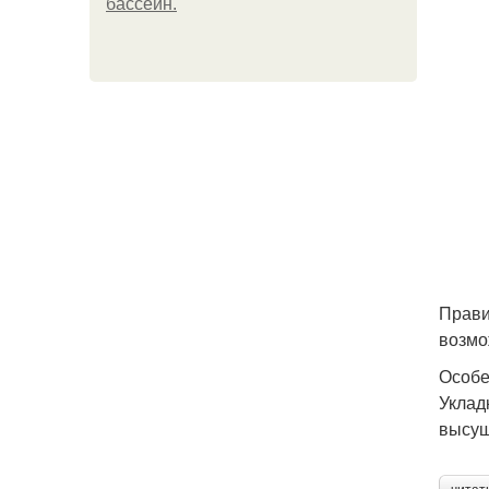
бассейн.
Прави
возмо
Особе
Уклад
высуш