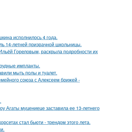
кина исполнилось 4 года.
оль 14-летней призрачной школьницы.
с Ильёй Гореловым, раскрыла подробности их
грудные импланты.
вили мыть полы и туалет.
мейного союза с Алексеем брижей -
.
шоу Агаты муцениеце заставила ее 13-летнего
рсетах стал бьюти - трендом этого лета.
и.