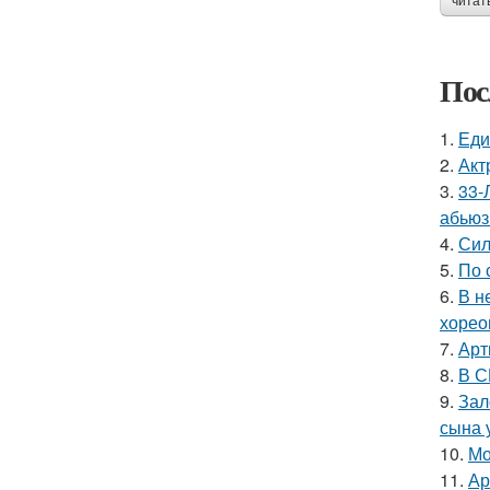
читат
Пос
1.
Еди
2.
Акт
3.
33-
абьюз
4.
Сил
5.
По 
6.
В н
хорео
7.
Арт
8.
В С
9.
Зал
сына у
10.
Мо
11.
Ар