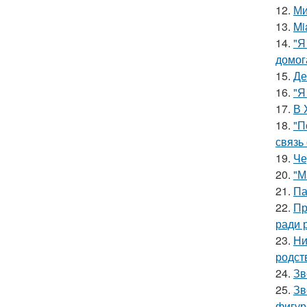
12.
Ми
13.
Mi
14.
"Я
домог
15.
Де
16.
"Я
17.
В 
18.
"П
связь
19.
Че
20.
"М
21.
Па
22.
Пр
ради 
23.
Ни
родст
24.
Зв
25.
Зв
фигур