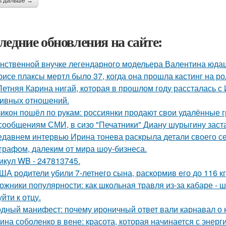
ь дальше →
ледние обновления на сайте:
нственной внучке легендарного модельера Валентина юдаш
рисе плаксы мертл было 37, когда она прошла кастинг на р
Летняя Карина нигай, которая в прошлом году рассталась 
ивных отношений.
икон пошёл по рукам: россиянки продают свои удалённые 
сообщениям СМИ, в сизо "Печатники" Диану шурыгину заста
едавнем интервью Ирина тонева раскрыла детали своего се
графом, далеким от мира шоу-бизнеса.
икул WB - 247813745.
ША родители убили 7-летнего сына, раскормив его до 116 кг
ожники популярности: как школьная травля из-за кабаре - 
йти к отцу.
дный манифест: почему ироничный ответ вали карнавал о ко
ина соболенко в вене: красота, которая начинается с энерги