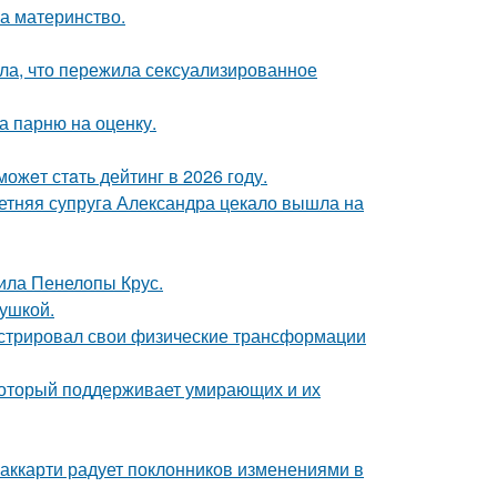
а материнство.
ла, что пережила сексуализированное
а парню на оценку.
ожeт стaть дейтинг в 2026 году.
етняя супруга Александра цекало вышла на
ила Пенелопы Крус.
вушкой.
стрировал свои физические трансформации
 который поддерживает умирающих и их
аккарти радует поклонников изменениями в