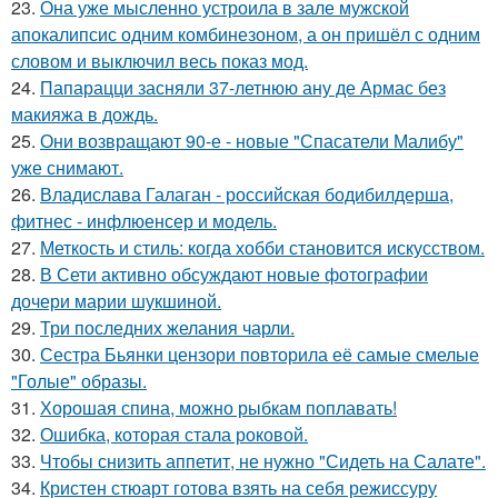
23.
Она уже мысленно устроила в зале мужской
апокалипсис одним комбинезоном, а он пришёл с одним
словом и выключил весь показ мод.
24.
Папарацци засняли 37-летнюю ану де Армас без
макияжа в дождь.
25.
Они возвращают 90-е - новые "Спасатели Малибу"
уже снимают.
26.
Владислава Галаган - российская бодибилдерша,
фитнес - инфлюенсер и модель.
27.
Меткость и стиль: когда хобби становится искусством.
28.
В Сети активно обсуждают новые фотографии
дочери марии шукшиной.
29.
Три последних желания чарли.
30.
Сестра Бьянки цензори повторила её самые смелые
"Голые" образы.
31.
Хорошая спина, можно рыбкам поплавать!
32.
Ошибка, которая стала роковой.
33.
Чтобы снизить аппетит, не нужно "Сидеть на Салате".
34.
Кристен стюарт готова взять на себя режиссуру