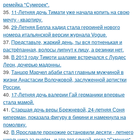
ремейка "Сумерек".
35.
11-Летняя дочь Тимати уже начала копить на свою
мечту - квартиру.
36.
29-Летняя Белла хадид стала героиней нового
номера итальянской версии журнала Vogue.
37.
Представьте, жаркий день, ты вся потненькая и
растрёпанная, волосы липнут к лицу, а резинки нет.
38.
В 2013 году Тимоти шаламе встречался с Лурдес
Леон, дочерью мадонны.
39.
Танцор Марчел абаби стал главным мужчиной в
жизни Анастасии Волочковой, заслуженной артистки
России.
40.
17-Летняя дочь валерии Гай германики впервые
стала мамой.
41.
Старшая дочь веры Брежневой, 24-летняя Соня
киперман, показала фигуру в бикини и намекнула на
помолвку.
42.
В Ярославле прохожие остановили десяти - летнего
школьника за рулём - и это тот случай, когда "Смешно"