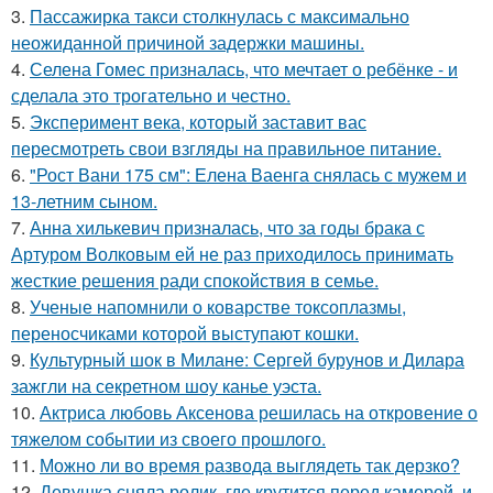
3.
Пассажирка такси столкнулась с максимально
неожиданной причиной задержки машины.
4.
Селена Гомес призналась, что мечтает о ребёнке - и
сделала это трогательно и честно.
5.
Эксперимент века, который заставит вас
пересмотреть свои взгляды на правильное питание.
6.
"Рост Вани 175 см": Елена Ваенга снялась с мужем и
13-летним сыном.
7.
Анна хилькевич призналась, что за годы брака с
Артуром Волковым ей не раз приходилось принимать
жесткие решения ради спокойствия в семье.
8.
Ученые напомнили о коварстве токсоплазмы,
переносчиками которой выступают кошки.
9.
Культурный шок в Милане: Сергей бурунов и Дилара
зажгли на секретном шоу канье уэста.
10.
Актриса любовь Аксенова решилась на откровение о
тяжелом событии из своего прошлого.
11.
Можно ли во время развода выглядеть так дерзко?
12.
Девушка сняла ролик, где крутится перед камерой, и