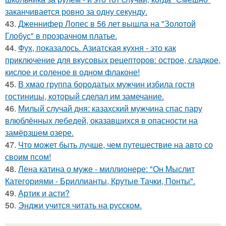
заканчивается ровно за одну секунду.
43.
Дженнифер Лопес в 56 лет вышла на "Золотой
Глобус" в прозрачном платье.
44.
Фух, показалось. Азиатская кухня - это как
приключение для вкусовых рецепторов: острое, сладкое,
кислое и соленое в одном флаконе!
45.
В хмао группа бородатых мужчин избила гостя
гостиницы, который сделал им замечание.
46.
Милый случай дня: казахский мужчина спас пару
влюблённых лебедей, оказавшихся в опасности на
замёрзшем озере.
47.
Что может быть лучше, чем путешествие на авто со
своим псом!
48.
Лена катина о муже - миллионере: "Он Мыслит
Категориями - Бриллианты, Крутые Тачки, Понты".
49.
Артик и асти?
50.
Энджи учится читать на русском.