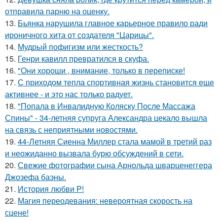
отправила парню на оценку.
13.
Бьянка нарушила главное карьерное правило ради
ироничного хита от создателя "Царицы".
14.
Мудрый пофигизм или жесткость?
15.
Генри кавилл превратился в скуфа.
16.
"Они хороши , внимание, только в переписке!
17.
С приходом тепла спортивная жизнь становится еще
активнее - и это нас только радует.
18.
"Попала в Инвалидную Коляску После Массажа
Спины" - 34-летняя супруга Александра цекало вышла
на связь с неприятными новостями.
19.
44-Летняя Сиенна Миллер стала мамой в третий раз
и неожиданно вызвала бурю обсуждений в сети.
20.
Свежие фотографии сына Арнольда шварценеггера
Джозефа баэны.
21.
История любви P!
22.
Магия переодевания: невероятная скорость на
сцене!