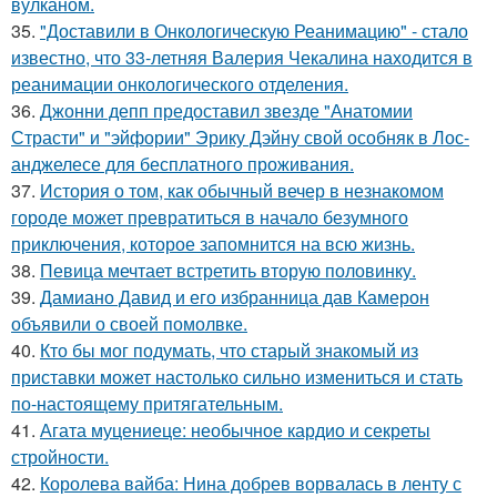
вулканом.
35.
"Доставили в Онкологическую Реанимацию" - стало
известно, что 33-летняя Валерия Чекалина находится в
реанимации онкологического отделения.
36.
Джонни депп предоставил звезде "Анатомии
Страсти" и "эйфории" Эрику Дэйну свой особняк в Лос-
анджелесе для бесплатного проживания.
37.
История о том, как обычный вечер в незнакомом
городе может превратиться в начало безумного
приключения, которое запомнится на всю жизнь.
38.
Певица мечтает встретить вторую половинку.
39.
Дамиано Давид и его избранница дав Камерон
объявили о своей помолвке.
40.
Кто бы мог подумать, что старый знакомый из
приставки может настолько сильно измениться и стать
по-настоящему притягательным.
41.
Агата муцениеце: необычное кардио и секреты
стройности.
42.
Королева вайба: Нина добрев ворвалась в ленту с