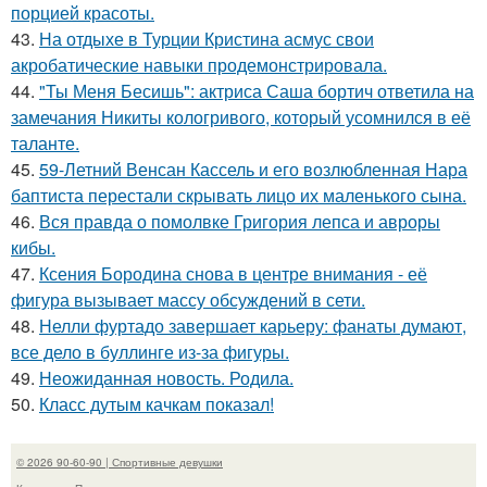
порцией красоты.
43.
На отдыхе в Турции Кристина асмус свои
акробатические навыки продемонстрировала.
44.
"Ты Меня Бесишь": актриса Саша бортич ответила на
замечания Никиты кологривого, который усомнился в её
таланте.
45.
59-Летний Венсан Кассель и его возлюбленная Нара
баптиста перестали скрывать лицо их маленького сына.
46.
Вся правда о помолвке Григория лепса и авроры
кибы.
47.
Ксения Бородина снова в центре внимания - её
фигура вызывает массу обсуждений в сети.
48.
Нелли фуртадо завершает карьеру: фанаты думают,
все дело в буллинге из-за фигуры.
49.
Неожиданная новость. Родила.
50.
Класс дутым качкам показал!
© 2026 90-60-90 | Спортивные девушки