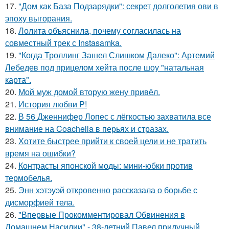
17.
"Дом как База Подзарядки": секрет долголетия ови в
эпоху выгорания.
18.
Лолита объяснила, почему согласилась на
совместный трек с Instasamka.
19.
"Когда Троллинг Зашел Слишком Далеко": Артемий
Лебедев под прицелом хейта после шоу "натальная
карта".
20.
Мой муж домой вторую жену привёл.
21.
История любви P!
22.
В 56 Дженнифер Лопес с лёгкостью захватила все
внимание на Coachella в перьях и стразах.
23.
Хотите быстрее прийти к своей цели и не тратить
время на ошибки?
24.
Контрасты японской моды: мини-юбки против
термобелья.
25.
Энн хэтэуэй откровенно рассказала о борьбе с
дисморфией тела.
26.
"Впервые Прокомментировал Обвинения в
Домашнем Насилии" - 38-летний Павел прилучный