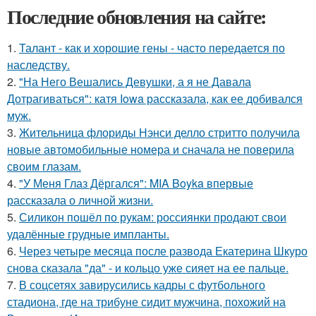
Последние обновления на сайте:
1.
Талант - как и хорошие гены - часто передается по
наследству.
2.
"На Него Вешались Девушки, а я не Давала
Дотрагиваться": катя Iowa рассказала, как ее добивался
муж.
3.
Жительница флориды Нэнси делло стритто получила
новые автомобильные номера и сначала не поверила
своим глазам.
4.
"У Меня Глаз Дёргался": MIA Boyka впервые
рассказала о личной жизни.
5.
Силикон пошёл по рукам: россиянки продают свои
удалённые грудные импланты.
6.
Через четыре месяца после развода Екатерина Шкуро
снова сказала "да" - и кольцо уже сияет на ее пальце.
7.
В соцсетях завирусились кадры с футбольного
стадиона, где на трибуне сидит мужчина, похожий на