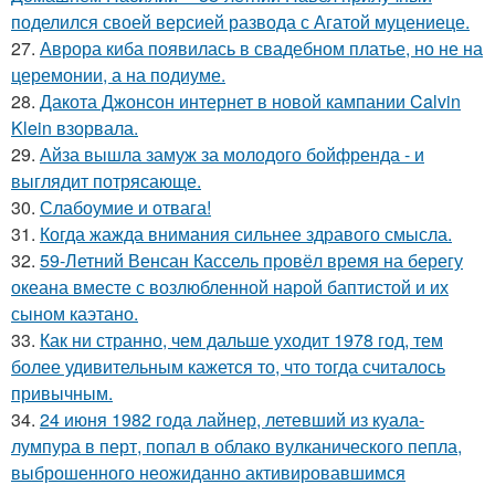
поделился своей версией развода с Агатой муцениеце.
27.
Аврора киба появилась в свадебном платье, но не на
церемонии, а на подиуме.
28.
Дакота Джонсон интернет в новой кампании Calvin
Klein взорвала.
29.
Айза вышла замуж за молодого бойфренда - и
выглядит потрясающе.
30.
Слабоумие и отвага!
31.
Когда жажда внимания сильнее здравого смысла.
32.
59-Летний Венсан Кассель провёл время на берегу
океана вместе с возлюбленной нарой баптистой и их
сыном каэтано.
33.
Как ни странно, чем дальше уходит 1978 год, тем
более удивительным кажется то, что тогда считалось
привычным.
34.
24 июня 1982 года лайнер, летевший из куала-
лумпура в перт, попал в облако вулканического пепла,
выброшенного неожиданно активировавшимся