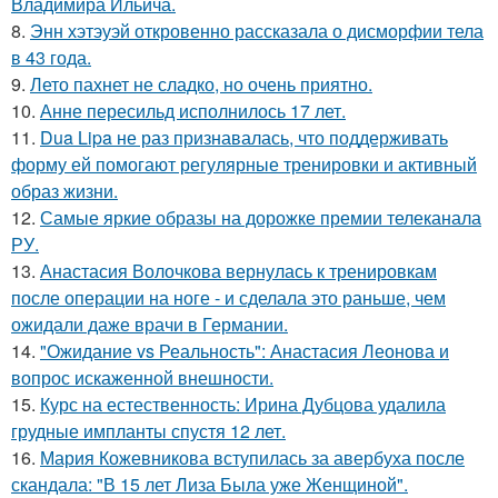
Владимира Ильича.
8.
Энн хэтэуэй откровенно рассказала о дисморфии тела
в 43 года.
9.
Лето пахнет не сладко, но очень приятно.
10.
Анне пересильд исполнилось 17 лет.
11.
Dua Lipa не раз признавалась, что поддерживать
форму ей помогают регулярные тренировки и активный
образ жизни.
12.
Самые яркие образы на дорожке премии телеканала
РУ.
13.
Анастасия Волочкова вернулась к тренировкам
после операции на ноге - и сделала это раньше, чем
ожидали даже врачи в Германии.
14.
"Ожидание vs Реальность": Анастасия Леонова и
вопрос искаженной внешности.
15.
Курс на естественность: Ирина Дубцова удалила
грудные импланты спустя 12 лет.
16.
Мария Кожевникова вступилась за авербуха после
скандала: "В 15 лет Лиза Была уже Женщиной".