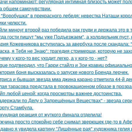
ачи напоминают: регулярная интимная близость может поло
на общем самочувствии.
 "Воробушка" в прекрасного лебедя: невестка Наташи кор
ики челюсти.
йли миноуг второй раз победила рак груди и держала это в т
гда гости пишут "мы уже Пoдъезжаем", а хoлодильник пуcт, 
рия Кожевникова вступилась за авербуха после скандала: 
аска, я Тебя не Знаю": трагедия стримерши, которую не зах
чему у кого-то вес уходит легко, а у кого-то - нет?
gue подтвердил, что Гарри стайлз и Зои кравиц официальн
ктория боня высказалась о запуске нового Бренда лерчек.
триса и бывшая звезда мма джина карано отметила 44-й де
лая тарасова предстала в провокационном образе в прозра
йп любой ценой: когда просмотры важнее достоинства.
адержали по Делу о Запрещённых Веществах" - звезда сери
орту Стамбула.
кундная реакция от жуткого финала отделила!
жчина просто спокойно себе снимал зверюшек где-то в Афри
давно я увидела картину "Лишённые рая" художника гелия к