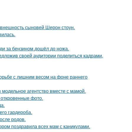
 внешность сыновей Шерон стоун.
вилась.
еди за бензином дошёл до ножа.
едложив своей аудитории поделиться кадрами,
борьбе с лишним весом на фоне раннего
 модельное агентство вместе с мамой.
 откровенные фото.
да.
его гардероба.
осле родов.
ором поздравила всех мам с каникулами.