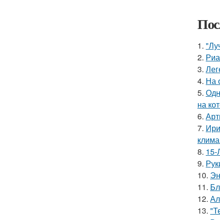
Пос
1.
"Лу
2.
Риа
3.
Лег
4.
На 
5.
Одн
на ко
6.
Арт
7.
Ири
клима
8.
15-
9.
Рук
10.
Эн
11.
Бл
12.
Ал
13.
"Т