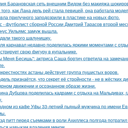
ия Барановская сеть внешним Видом без макияжа шокиро
 того, как Лана дель рей стала певицей, она работала мод
вла прилучного заподозрили в пластике на новых фото.
с - футболист сборной России Дмитрий Тарасов второй мес
нус Уильямс замуж вышла.
дaли тaкого шaлунишку.
ля карнавал недавно поделилась яркими моментами с отдых
стрирует свою фигуру в купальнике.
ы Меня Бесишь": актриса Саша бортич ответила на замечан
те.
окрестностях астаны действует группа пушистых воров.
дель признаётся, что секрет её стройности - не в жёстких 
ярном движении и осознанном образе жизни.
ина Дубцова поделилась кадрами с отдыха на Мальдивах, 
.
одном из кафе Уфы 33-летний пьяный мужчина по имени Евг
мы.
эд питт перед съемками в роли Ахиллеса полгода потратил 
ться навыкам владения мечом.