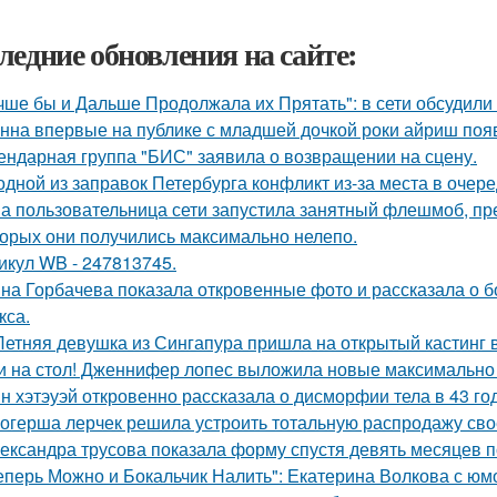
ледние обновления на сайте:
чше бы и Дальше Продолжала их Прятать": в сети обсудили
нна впервые на публике с младшей дочкой роки айриш поя
ендарная группа "БИС" заявила о возвращении на сцену.
одной из заправок Петербурга конфликт из-за места в очер
а пользовательница сети запустила занятный флешмоб, пр
торых они получились максимально нелепо.
икул WB - 247813745.
на Горбачева показала откровенные фото и рассказала о 
кса.
Летняя девушка из Сингапура пришла на открытый кастинг в
и на стол! Дженнифер лопес выложила новые максимально
н хэтэуэй откровенно рассказала о дисморфии тела в 43 го
огерша лерчек решила устроить тотальную распродажу сво
ександра трусова показала форму спустя девять месяцев п
еперь Можно и Бокальчик Налить": Екатерина Волкова с юм