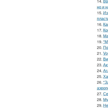
14.
Вр
но и 
15.
Из
пласт
16.
Ка
17.
Ко
18.
Ма
19.
"М
20.
По
21.
Vo
22.
Ви
23.
Ак
24.
Аг
25.
Ха
26.
"З
аэроп
27.
Се
28.
Му
29.
Не