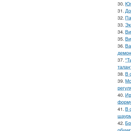
30.
Юл
31.
До
32.
Па
33.
Эк
34.
Ви
35.
Ви
36.
Ва
демон
37.
"Т
талан
38.
В 
39.
Мо
регул
40.
Ир
форму
41.
В 
шаур
42.
Бр
обучи