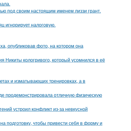
вала.
елью под своим настоящим именем лиззи грант.
яц игнорирует налоговую.
а, опубликовав фото, на котором она
ия Никиты кологривого, который усомнился в её
диетах и изматывающих тренировках, а в
где продемонстрировала отличную физическую
ений устроил конфликт из-за невкусной
на подготовку, чтобы привести себя в форму и