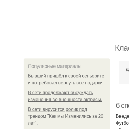
Кла
Популярные материалы
Д
Бывший пришёл к своей сеньорите
и потребовал вернуть все подарки.
В сети продолжают обсуждать
изменения во внешности актрисы.
6 с
В сети вирусится ролик под
Введ
трендом "Как мы Изменились за 20
Футбо
лет".