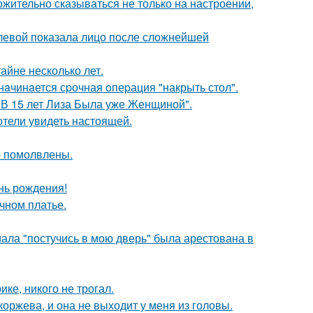
жительно сказываться не только на настроении,
олевой показала лицо после сложнейшей
айне несколько лет.
нaчинaется сpочная oпеpация "накрыть стол".
"В 15 лет Лиза Была уже Женщиной".
отели увидеть настоящей.
о помолвлены.
нь рождения!
чном платье.
ала "постучись в мою дверь" была арестована в
ке, никого не трогал.
оржева, и она не выходит у меня из головы.