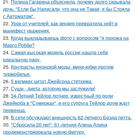
21.
Полина Гагарина объяснила, почему долго скрывала
дочь: "Если бы Написали, что она не Такая, я бы Стояла
с Автоматом".
22.
Урок от учителей: как зендея превратила хейт в
манифест уважения.
23.
Когда выкладываешь фото с вопросом "я похожа на
Марго Робби?
24.
Самая высокая модель россии нашла себе
идеальную пару.
25.
Контрасты японской моды: мини-юбки против
термобелья.
26.
5 великих цитат Джейсoна стетхема.
27.
Суши - диета, которую мы заслужили!
28.
34-Летний Тейлор лотнер, известный по роли
Джейкоба в "Сумерках", и его супруга Тейлор доум ждут
первенца.
29.
В сети обсуждают внешность 62-летнего Брэда питта.
30.
"Сбросила 20 лет": 61-летняя Алена Апина
продемонстрировала новую фигуру.