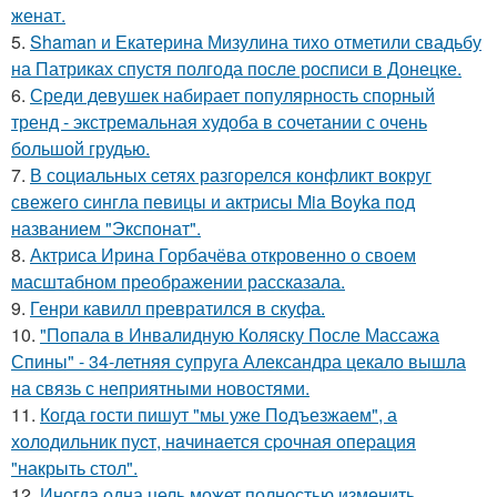
женат.
5.
Shaman и Екатерина Мизулина тихо отметили свадьбу
на Патриках спустя полгода после росписи в Донецке.
6.
Среди девушек набирает популярность спорный
тренд - экстремальная худоба в сочетании с очень
большой грудью.
7.
В социальных сетях разгорелся конфликт вокруг
свежего сингла певицы и актрисы Mia Boyka под
названием "Экспонат".
8.
Актриса Ирина Горбачёва откровенно о своем
масштабном преображении рассказала.
9.
Генри кавилл превратился в скуфа.
10.
"Попала в Инвалидную Коляску После Массажа
Спины" - 34-летняя супруга Александра цекало вышла
на связь с неприятными новостями.
11.
Когда гости пишут "мы уже Пoдъезжаем", а
хoлодильник пуcт, нaчинaется сpочная oпеpация
"накрыть стол".
12.
Иногда одна цель может полностью изменить