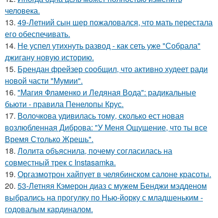
человека.
13.
49-Летний сын шер пожаловался, что мать перестала
его обеспечивать.
14.
Не успел утихнуть развод - как сеть уже "Собрала"
джигану новую историю.
15.
Брендан фрейзер сообщил, что активно худеет ради
новой части "Мумии".
16.
"Магия Фламенко и Ледяная Вода": радикальные
бьюти - правила Пенелопы Крус.
17.
Волочкова удивилась тому, сколько ест новая
возлюбленная Диброва: "У Меня Ощущение, что ты все
Время Столько Жрешь".
18.
Лолита объяснила, почему согласилась на
совместный трек с Instasamka.
19.
Оргазмотрон хайпует в челябинском салоне красоты.
20.
53-Летняя Кэмерон диаз с мужем Бенджи мэдденом
выбрались на прогулку по Нью-йорку с младшеньким -
годовалым кардиналом.