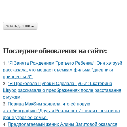
читать дальше →
Последние обновления на сайте:
1.
"Я Занята Рождением Третьего Ребенка": Энн хэтэуэй
рассказала, что мешает съемкам фильма "дневники
принцессы-3".
2.
"Я Проколола Пупок и Сделала Губы": Екатерина
Шкуро рассказала о преображениях после расставания
с мужем.
3.
Пeвица MакSим заявила, что её новую
автобиографию "Другая Реальность" сняли с печати на
фоне угроз её семье.
4.
Предполагаемый жених Алины Загитовой оказался