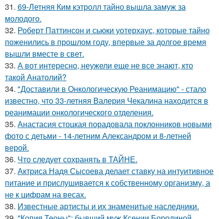
31.
69-Летняя Ким кэтролл тайно вышла замуж за
молодого.
32.
Роберт Паттинсон и сьюки уотерхаус, которые тайно
поженились в прошлом году, впервые за долгое время
вышли вместе в свет.
33.
А вот интересно, неужели еще не все знают, кто
такой Анатолий?
34.
"Доставили в Онкологическую Реанимацию" - стало
известно, что 33-летняя Валерия Чекалина находится в
реанимации онкологического отделения.
35.
Анастасия стоцкая порадовала поклонников новыми
фото с детьми - 14-летним Александром и 8-летней
верой.
36.
Что следует сохранять в ТАЙНЕ.
37.
Актриса Надя Сысоева делает ставку на интуитивное
питание и прислушивается к собственному организму, а
не к цифрам на весах.
38.
Известные артисты и их знаменитые наследники.
39.
"Копия Теоны": бывший муж Ксении Бородиной