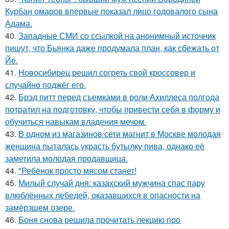
Курбан омаров впервые показал лицо годовалого сына
Адама.
40.
Западные СМИ со ссылкой на анонимный источник
пишут, что Бьянка даже продумала план, как сбежать от
Йе.
41.
Новосибирец решил согреть свой кроссовер и
случайно поджёг его.
42.
Брэд питт перед съемками в роли Ахиллеса полгода
потратил на подготовку, чтобы привести себя в форму и
обучиться навыкам владения мечом.
43.
В одном из магазинов сети магнит в Москве молодая
женщина пыталась украсть бутылку пива, однако её
заметила молодая продавщица.
44.
"Ребёнок просто мясом станет!
45.
Милый случай дня: казахский мужчина спас пару
влюблённых лебедей, оказавшихся в опасности на
замёрзшем озере.
46.
Боня снова решила прочитать лекцию про