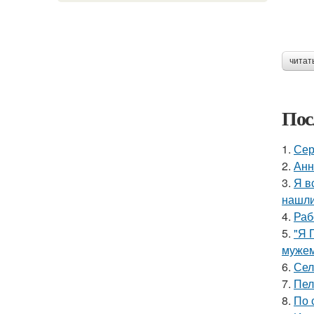
читат
Пос
1.
Сер
2.
Анн
3.
Я в
нашли
4.
Раб
5.
"Я 
мужем
6.
Сел
7.
Пел
8.
По 