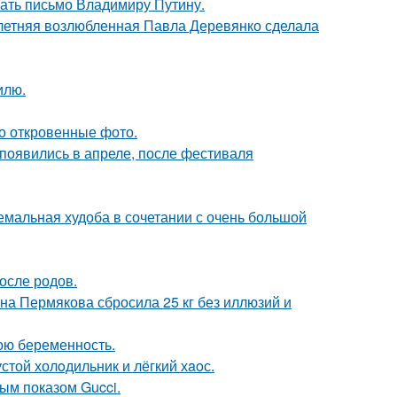
ать письмо Владимиру Путину.
-летняя возлюбленная Павла Деревянко сделала
илю.
о откровенные фото.
появились в апреле, после фестиваля
емальная худоба в сочетании с очень большой
осле родов.
ана Пермякова сбросила 25 кг без иллюзий и
ою беременность.
стой холoдильник и лёгкий хaoс.
ным показом Gucci.