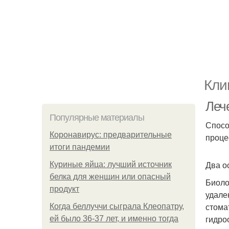
Кли
Лече
Популярные материалы
Спосо
Коронавирус: предварительные
проце
итоги пандемии
Два о
Куриные яйца: лучший источник
белка для женщин или опасный
Биоло
продукт
удале
стома
Когда беллуччи сыграла Клеопатру,
гидро
ей было 36-37 лет, и именно тогда