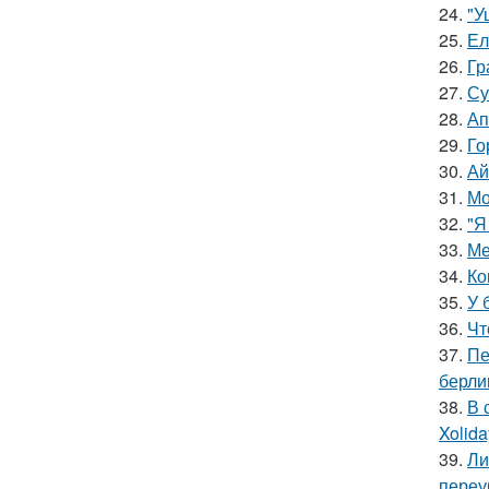
24.
"У
25.
Ел
26.
Гр
27.
Су
28.
Ап
29.
Го
30.
Ай
31.
Мо
32.
"Я
33.
Ме
34.
Ко
35.
У 
36.
Чт
37.
Пе
берли
38.
В 
Xolid
39.
Ли
переу