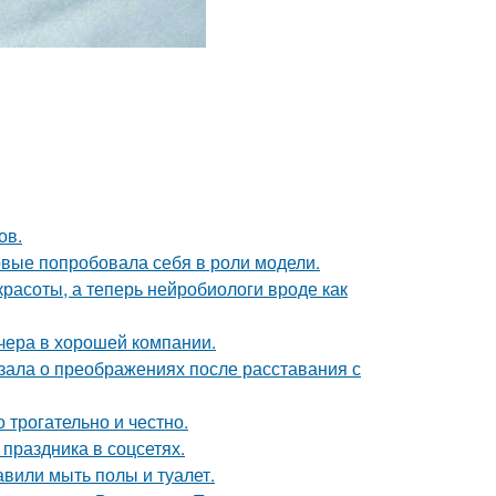
ов.
рвые попробовала себя в роли модели.
 красоты, а теперь нейробиологи вроде как
чера в хорошей компании.
зала о преображениях после расставания с
о трогательно и честно.
 праздника в соцсетях.
вили мыть полы и туалет.