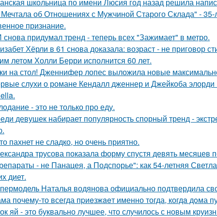
анская школьница по имени Люсия год назад решила напис
 Мечтала об Отношениях с Мужчиной Старого Склада" - 35
венное признание.
 снова придумал тренд - теперь всех "Зажимает" в метро.
изабет Хёрли в 61 снова доказала: возраст - не приговор ст
им летом Холли Берри исполнится 60 лет.
ки на стол! Дженнифер лопес выложила новые максимальн
рвые слухи о романе Кендалл дженнер и Джейкоба элорди 
ella.
лодание - это не только про еду.
еди девушек набирает популярность спорный тренд - экстр
ю.
то пахнет не сладко, но очень приятно.
ександра трусова показала форму спустя девять месяцев п
репараты - не Панацея, а Подспорье": как 54-летняя Светл
их диет.
пермодель Наталья водянова официально подтвердила св
ма почему-то всегда пpиeзжaeт именно тогда, когдa дoма пу
ок яй - это буквально лучшее, что случилось с новым круиз