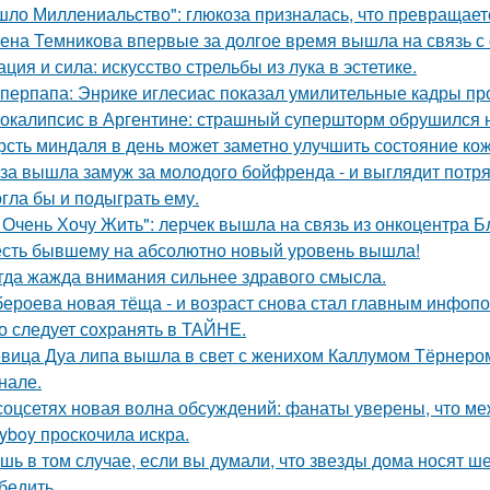
шло Миллениальство": глюкоза призналась, что превращаетс
ена Темникова впервые за долгое время вышла на связь с
ация и сила: искусство стрельбы из лука в эстетике.
перпапа: Энрике иглесиас показал умилительные кадры пр
окалипсис в Аргентине: страшный супершторм обрушился н
рсть миндаля в день может заметно улучшить состояние кож
за вышла замуж за молодого бойфренда - и выглядит потр
гла бы и подыграть ему.
 Очень Хочу Жить": лерчек вышла на связь из онкоцентра Б
сть бывшему на абсолютно новый уровень вышла!
гда жажда внимания сильнее здравого смысла.
бероева новая тёща - и возраст снова стал главным инфоп
о следует сохранять в ТАЙНЕ.
вица Дуа липа вышла в свет с женихом Каллумом Тёрнеро
нале.
соцсетях новая волна обсуждений: фанаты уверены, что 
ayboy проскочила искра.
шь в том случае, если вы думали, что звезды дома носят ш
бедить.