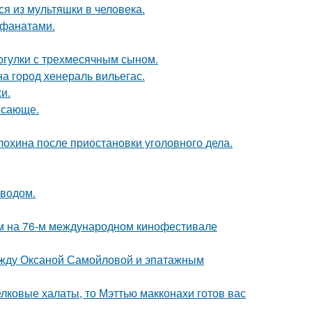
я из мультяшки в человека.
 фанатами.
огулки с трехмесячным сыном.
а город хенераль вильегас.
и.
ясающе.
лохина после приостановки уголовного дела.
оводом.
м на 76-м международном кинофестивале
между Оксаной Самойловой и эпатажным
елковые халаты, то Мэттью макконахи готов вас