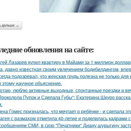
ь дальше →
ледние обновления на сайте:
гей Лазарев купил квартиру в Майами за 1 миллион доллар
а, давно известная своим увлечением бодибилдингом, впе
сегда подозревал, что женская грудь полезна не только для
 этому научное объяснение.
отаю, люблю активные выходные, спонтанные поездки и ве
Проколола Пупок и Сделала Губы": Екатерина Шкуро расска
.
ена Гомес призналась, что мечтает о ребёнке - и сделала эт
агея с размахом отметила 40-летие и поделилась кадрами с
сообщениям СМИ, в сизо "Печатники" Диану шурыгину заста