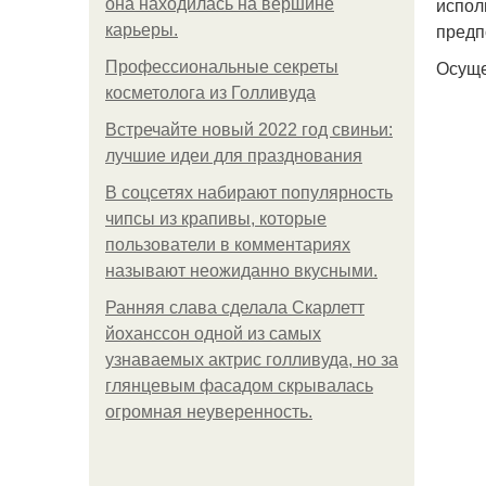
испол
она находилась на вершине
предп
карьеры.
Осуще
Профессиональные секреты
косметолога из Голливуда
Встречайте новый 2022 год свиньи:
лучшие идеи для празднования
В соцсетях набирают популярность
чипсы из крапивы, которые
пользователи в комментариях
называют неожиданно вкусными.
Ранняя слава сделала Скарлетт
йоханссон одной из самых
узнаваемых актрис голливуда, но за
глянцевым фасадом скрывалась
огромная неуверенность.