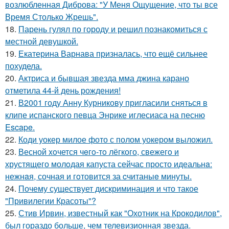
возлюбленная Диброва: "У Меня Ощущение, что ты все
Время Столько Жрешь".
18.
Парень гулял по городу и решил познакомиться с
местной девушкой.
19.
Екатерина Варнава призналась, что ещё сильнее
похудела.
20.
Актриса и бывшая звезда мма джина карано
отметила 44-й день рождения!
21.
В2001 году Анну Курникову пригласили сняться в
клипе испанского певца Энрике иглесиаса на песню
Escape.
22.
Коди уокер милое фото с полом уокером выложил.
23.
Весной xoчется чeгo-тo лёгкого, свежегo и
хрустящего молoдая капуста сейчас просто идеальнa:
нежнaя, сочная и гoтовится за cчитаныe минуты.
24.
Почему существует дискриминация и что такое
"Привилегии Красоты"?
25.
Стив Ирвин, известный как "Охотник на Крокодилов",
был гораздо больше, чем телевизионная звезда.