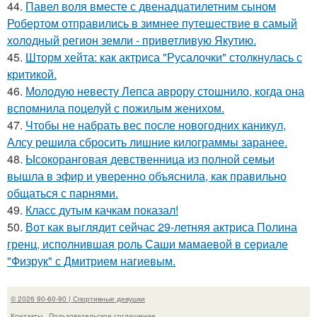
44.
Павел воля вместе с двенадцатилетним сыном
Робертом отправились в зимнее путешествие в самый
холодный регион земли - приветливую Якутию.
45.
Шторм хейта: как актриса "Русалочки" столкнулась с
критикой.
46.
Молодую невесту Лепса аврору стошнило, когда она
вспомнила поцелуй с пожилым женихом.
47.
Чтобы не набрать вес после новогодних каникул,
Алсу решила сбросить лишние килограммы заранее.
48.
Ысокоранговая девственница из полной семьи
вышла в эфир и уверенно объяснила, как правильно
общаться с парнями.
49.
Класс дутым качкам показал!
50.
Вот как выглядит сейчас 29-летняя актриса Полина
гренц, исполнившая роль Саши мамаевой в сериале
"Физрук" с Дмитрием нагиевым.
© 2026 90-60-90 | Спортивные девушки
Контакты
Пользовательское соглашение