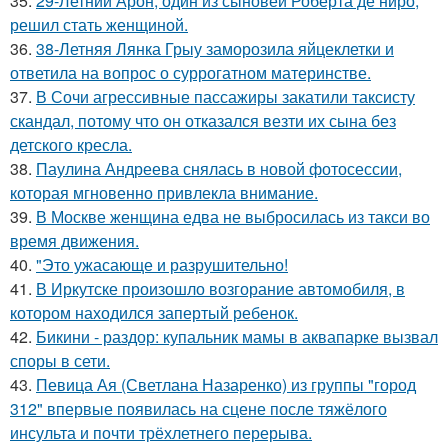
35.
29-Летний Арон, один из сыновей Роберта де ниро,
решил стать женщиной.
36.
38-Летняя Лянка Грыу заморозила яйцеклетки и
ответила на вопрос о суррогатном материнстве.
37.
В Сочи агрессивные пассажиры закатили таксисту
скандал, потому что он отказался везти их сына без
детского кресла.
38.
Паулина Андреева снялась в новой фотосессии,
которая мгновенно привлекла внимание.
39.
В Москве женщина едва не выбросилась из такси во
время движения.
40.
"Это ужасающе и разрушительно!
41.
В Иркутске произошло возгорание автомобиля, в
котором находился запертый ребенок.
42.
Бикини - раздор: купальник мамы в аквапарке вызвал
споры в сети.
43.
Певица Ая (Светлана Назаренко) из группы "город
312" впервые появилась на сцене после тяжёлого
инсульта и почти трёхлетнего перерыва.