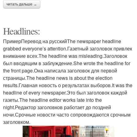
читать дальше →
Headlines:
ПримерПеревод на русскийThe newspaper headline
grabbed everyone’s attention.Газетный заголовок привлек
внимание всех.The headline was misleading.Заголовок
был вводящим в заблуждение.She wrote the headline for
the front page.Она написала заголовок для первой
страницы.The headline news is about the election
results.Главная новость о результатах выборов.It was the
headline of every newspaper.Это был заголовок каждой
газеты.The headline editor works late into the
night.Редактор заголовков работает до поздней
ночи.Срочные новости часто сопровождаются срочным
заголовком.