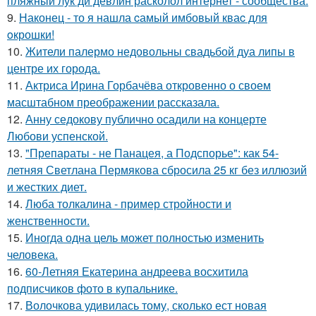
пляжный лук ди девлин расколол интернет - сообщества.
9.
Наконец - то я нашла cамый имбовый кваc для
oкрошки!
10.
Жители палермо недовольны свадьбой дуа липы в
центре их города.
11.
Актриса Ирина Горбачёва откровенно о своем
масштабном преображении рассказала.
12.
Анну седокову публично осадили на концерте
Любови успенской.
13.
"Препараты - не Панацея, а Подспорье": как 54-
летняя Светлана Пермякова сбросила 25 кг без иллюзий
и жестких диет.
14.
Люба толкалина - пример стройности и
женственности.
15.
Иногда одна цель может полностью изменить
человека.
16.
60-Летняя Екатерина андреева восхитила
подписчиков фото в купальнике.
17.
Волочкова удивилась тому, сколько ест новая