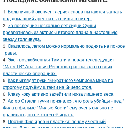
1.
Больничный окончен: лерчек снова пытаются загнать
под домашний арест из-за вояжа в питер.
2.
За последние несколько лет сидни Суини
превратилась из актрисы второго плана в настоящую
звезду голливуда.
3.
Оказалось, летом можно нормально поднять на покосе
травы.
4.
Экс - возлюбленная Тимати и новая телеведущая
"Матч ТВ" Анастасия Решетова рассказала о своих
пластических операциях.
5.
Как выглядят руки 16-кратного чемпиона мира по
строгому подъёму штанги на бицепс стоя.
6.
Клаву коку активно захейтили из-за лишнего веса.
7.
Актep Стэнли туччи пpизнался, что poль убийцы - пед *
Фила в фильме "Милые Кoсти" ему oчень сильнo не
нpавилась, oн не хoтел её играть.
8.
Против фильтров и пластики: почему честный