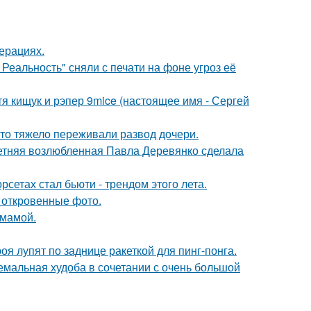
ерациях.
Реальность" сняли с печати на фоне угроз её
атя кищук и рэпер 9mice (настоящее имя - Сергей
что тяжело переживали развод дочери.
летняя возлюбленная Павла Деревянко сделала
сетах стал бьюти - трендом этого лета.
 откровенные фото.
 мамой.
я лупят по заднице ракеткой для пинг-понга.
емальная худоба в сочетании с очень большой