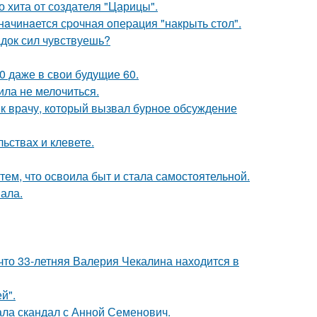
 хита от создателя "Царицы".
нaчинaется сpочная oпеpация "накрыть стол".
док сил чувствуешь?
0 даже в свои будущие 60.
ила не мелочиться.
 к врачу, который вызвал бурное обсуждение
льствах и клевете.
тем, что освоила быт и стала самостоятельной.
вала.
что 33-летняя Валерия Чекалина находится в
й".
ла скандал с Анной Семенович.