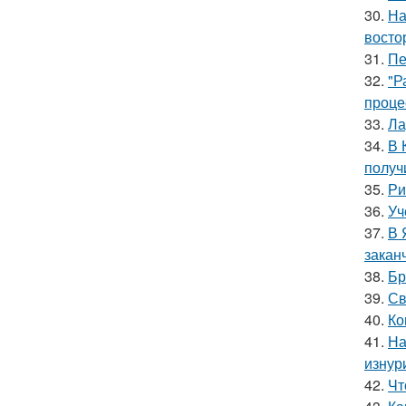
30.
На
восто
31.
Пе
32.
"Р
проце
33.
Ла
34.
В 
получ
35.
Ри
36.
Уч
37.
В 
закан
38.
Бр
39.
Св
40.
Ко
41.
На
изнур
42.
Чт