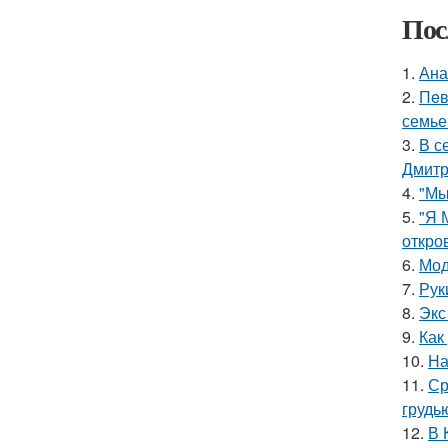
Пос
1.
Ана
2.
Пeв
семье
3.
В с
Дмитр
4.
"Мы
5.
"Я 
откро
6.
Мод
7.
Рук
8.
Экс
9.
Как
10.
На
11.
Ср
грудь
12.
В 