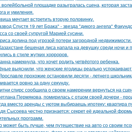
 волейбольной площадке разыгралась сцена, которая заста
рга и умиления.
вица мечтает встретить вторую половинку.
азвод Спустя 19 лет Брака" - звезда "дикого ангела" Факун
сса со своей супругой Марией сусини.
риса долина под угрозой потери загородной недвижимости.
Казахстане бешеная лиса напала на девушку среди ночи и 
ились в стиле жутких хорроров.
анна намекнула, что хочет родить четвёртого ребенка.
ёные выяснили, что женские ягодицы реально успокаивают
Ярославле прохожие остановили десяти - летнего школьника 
чивается ровно за одну секунду.
итни спирс сообщила о своем намерении вернуться на сцен
етлана Пермякова, помирилась с отцом своей дочери - п
гда вместо аренды с уютом выбираешь ипотеку: квартира пус
дя Сысоева честно признается: секрет её идеальной формы 
ительных программ.
о может быть лучше, чем путешествие на авто со своим псо