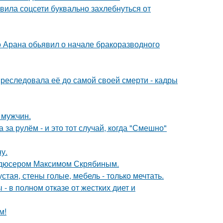
вила соцсети буквально захлебнуться от
до Арана обьявил о начале бракоразводного
преследовала её до самой своей смерти - кадры
 мужчин.
за рулём - и это тот случай, когда "Смешно"
у.
родюсером Максимом Скрябиным.
тая, стены голые, мебель - только мечтать.
- в полном отказе от жестких диет и
м!