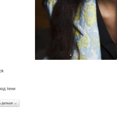
ck
под тени
ь дальше →