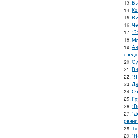
13.
Бь
14.
Ко
15.
Вм
16.
Че
17.
"З
18.
Ми
19.
Ан
среди
20.
Су
21.
Ви
22.
"Я
23.
Да
24.
Ош
25.
Гp
26.
"D
27.
"Д
реани
28.
Ти
29.
"Н