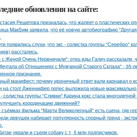
ледние обновления на сайте:
стасия Решетова призналась, что жалеет о пластических оп
ица MакSим заявила, что её новую автобиографию "Другая 
.
ети появились слухи, что экс - солистка группы "Серебро" к
иев) расстались.
 с Женой Очень Нервничали": отец иды Галич рассказали, 
Мечтала об Отношениях с Мужчиной Старого Склада" - 35-
венное признание.
ный манифест: почему ироничный ответ вали карнавал о кор
и на стол! Дженнифер лопес выложила новые максимально
 - солистка группы "Сливки" Карина кокс стала многодетной
 улучшить координацию движений?
 съёмках фильма "Марти Великолепный" есть сцена, где геро
еди девушек набирает популярность спорный тренд - экстр
ю.
Китае украли и съели собаку с 1, 5 млн подписчиков.