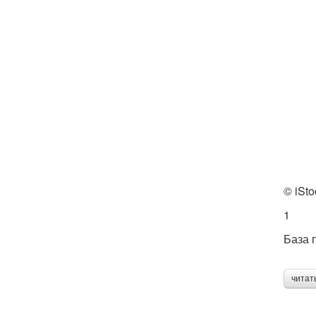
© iSto
1
База 
читат