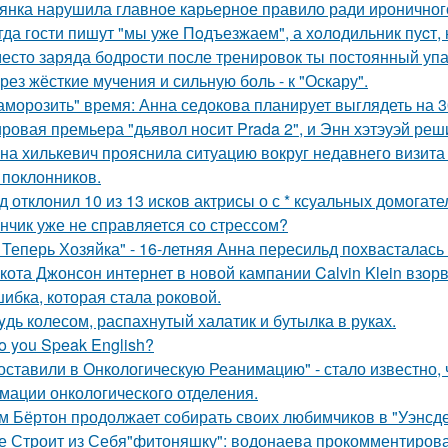
янка нарушила главное карьерное правило ради ироничного
гда гости пишут "мы уже Пoдъезжаем", а хoлодильник пуcт, 
есто заряда бодрости после тренировок ты постоянный упа
рез жёсткие мучения и сильную боль - к "Оскару".
аморозить" время: Анна седокова планирует выглядеть на 3
ровая премьера "дьявол носит Prada 2", и Энн хэтэуэй реш
на хилькевич прояснила ситуацию вокруг недавнего визита
 поклонников.
д отклонил 10 из 13 исков актрисы о с * ксуальных домогате
нчик уже не справляется со стрессом?
 Теперь Хозяйка" - 16-летняя Анна пересильд похвасталась 
кота Джонсон интернет в новой кампании Calvin Klein взор
ибка, которая стала роковой.
yдь колесом, распахнутый халатик и бутылка в руках.
o you Speak English?
оставили в Онкологическую Реанимацию" - стало известно, 
мации онкологического отделения.
м Бёртон продолжает собирать своих любимчиков в "Уэнсде
е Строит из Себя"фитоняшку": водонаева прокомментирова