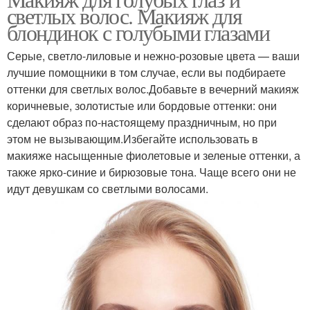
Косметика в макияже
Набор для макияжа
светлых волос. Макияж для
блондинок с голубыми глазами
Серые, светло-лиловые и нежно-розовые цвета — ваши
Макияж в коричневых
лучшие помощники в том случае, если вы подбираете
Коричневые тени
тонах
оттенки для светлых волос.Добавьте в вечерний макияж
коричневые, золотистые или бордовые оттенки: они
сделают образ по-настоящему праздничным, но при
этом не вызывающим.Избегайте использовать в
макияже насыщенные фиолетовые и зеленые оттенки, а
также ярко-синие и бирюзовые тона. Чаще всего они не
идут девушкам со светлыми волосами.