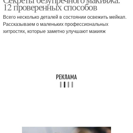
Макияж для брюнеток
Красивый макияж
12 проверенных способов
Всего несколько деталей в состоянии освежить мейкап.
Рассказываем о маленьких профессиональных
Макияж для голубых
хитростях, которые заметно улучшают макияж
Вечерний макияж
глаз
Макияж для девушек
Косметика в макияже
Макияж в коричневых
Набор для макияжа
тонах
Коричневый макияж
Свадебный макияж