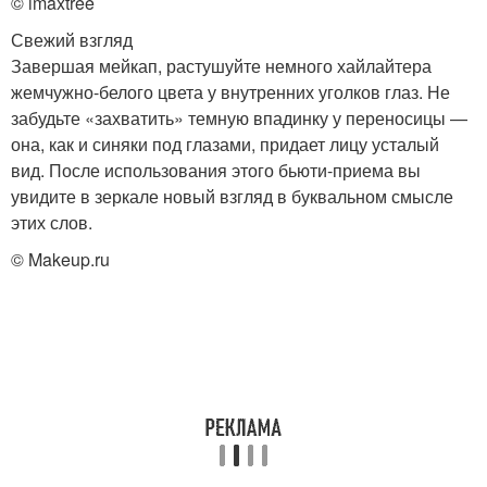
© imaxtree
Свежий взгляд
Завершая мейкап, растушуйте немного хайлайтера
Макияж для карих глаз
Макияж с волосами
жемчужно-белого цвета у внутренних уголков глаз. Не
забудьте «захватить» темную впадинку у переносицы —
она, как и синяки под глазами, придает лицу усталый
вид. После использования этого бьюти-приема вы
увидите в зеркале новый взгляд в буквальном смысле
Дневный макияж
❀вечерний макияж
этих слов.
© Makeup.ru
Макияж для черных
Яркий макияж
волос
Макияж для тёмных
Соблазнительный
волос
макияж