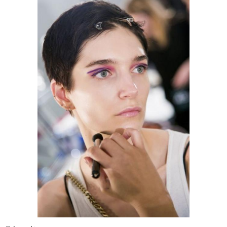
Нюдовый макияж
Естественный макияж
Макияж для
зеленоглазой
Стильный макияж
блондинки
Макияж для кареглазых
Повседневный макияж
блондинок
Макияж для больших
Макияж в зависимости
глаз