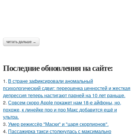
читать дальше →
Последние обновления на сайте:
1.
В стране зафиксировали аномальный
психологический сдвиг: переоценка ценностей и жесткая
депрессия теперь настигают парней на 10 лет раньше.
2.
Совсем скоро Apple покажет нам 18-е айфоны, но,
похоже, к линейке про и про Макс добавится ещё и
ультра.
3.
Умер режиссёр "Маски" и "царя скорпионов".
4.
Пассажирка такси столкнулась с максимально