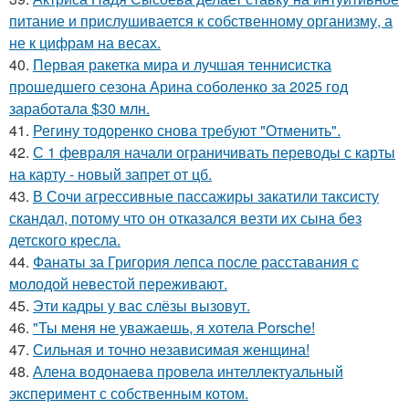
питание и прислушивается к собственному организму, а
не к цифрам на весах.
40.
Первая ракетка мира и лучшая теннисистка
прошедшего сезона Арина соболенко за 2025 год
заработала $30 млн.
41.
Регину тодоренко снова требуют "Отменить".
42.
С 1 февраля начали ограничивать переводы с карты
на карту - новый запрет от цб.
43.
В Сочи агрессивные пассажиры закатили таксисту
скандал, потому что он отказался везти их сына без
детского кресла.
44.
Фанаты за Григория лепса после расставания с
молодой невестой переживают.
45.
Эти кадры у вас слёзы вызовут.
46.
"Ты меня не уважаешь, я хотела Porsche!
47.
Сильная и точно независимая женщина!
48.
Алена водонаева провела интеллектуальный
эксперимент с собственным котом.