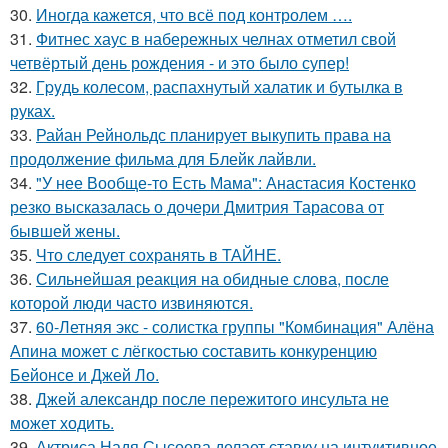
30.
Иногда кажется, что всё под контролем ….
31.
Фитнес хаус в набережных челнах отметил свой
четвёртый день рождения - и это было супер!
32.
Гpyдь колесом, распахнутый халатик и бутылка в
руках.
33.
Райан Рейнольдс планирует выкупить права на
продолжение фильма для Блейк лайвли.
34.
"У нее Вообще-то Есть Мама": Анастасия Костенко
резко высказалась о дочери Дмитрия Тарасова от
бывшей жены.
35.
Что следует сохранять в ТАЙНЕ.
36.
Сильнейшая реакция на обидные слова, после
которой люди часто извиняются.
37.
60-Летняя экс - солистка группы "Комбинация" Алёна
Апина может с лёгкостью составить конкуренцию
Бейонсе и Джей Ло.
38.
Джей александр после пережитого инсульта не
может ходить.
39.
Актриса Надя Сысоева делает ставку на интуитивное