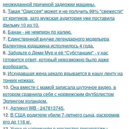
неожиданной причиной задержки машины.
5.
Такая "Одиссея" может и не получить 99% "свежести"
от критиков, зато мужская аудитория уже поставила
фильму 10 из 10.
6.
Банан - не чемпион по калию.
7.
Единственной внучке легендарного модельера
Валентина юдашкина исполнилось 4 года.
8.
Забудьте о Деми Мур и её "Субстанции" - у нас
готовится ответ, который невозможно было даже
вообразить.
9.
Исхудавшая жена цекало врывается в нашу ленту на
тонких ножках.
10.
Она вместе с мамой записала шуточное видео, в
котором сравнила себя с норвежским футболистом
Эрлингом холандом.
11.
Артикул WB - 247813745.
12.
В США родители убили 7-летнего сына, раскормив
его до 116 кг.
13.
Ученые напомнили о коварстве токсоплазмы,