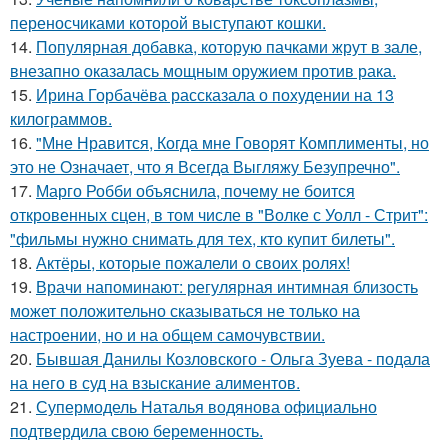
переносчиками которой выступают кошки.
14.
Популярная добавка, которую пачками жрут в зале,
внезапно оказалась мощным оружием против рака.
15.
Ирина Горбачёва рассказала о похудении на 13
килограммов.
16.
"Мне Нравится, Когда мне Говорят Комплименты, но
это не Означает, что я Всегда Выгляжу Безупречно".
17.
Марго Робби объяснила, почему не боится
откровенных сцен, в том числе в "Волке с Уолл - Стрит":
"фильмы нужно снимать для тех, кто купит билеты".
18.
Актёры, которые пожалели о своих ролях!
19.
Врачи напоминают: регулярная интимная близость
может положительно сказываться не только на
настроении, но и на общем самочувствии.
20.
Бывшая Данилы Козловского - Ольга Зуева - подала
на него в суд на взыскание алиментов.
21.
Супермодель Наталья водянова официально
подтвердила свою беременность.