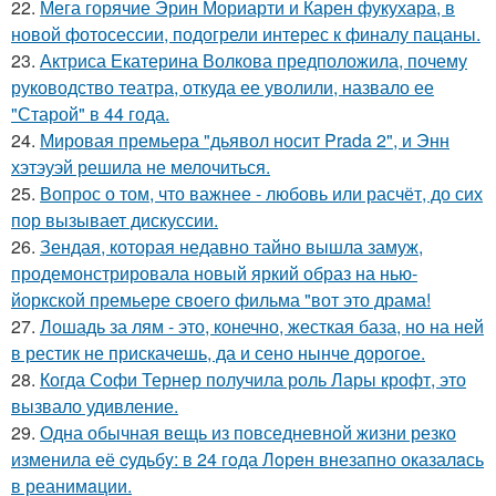
22.
Мега горячие Эрин Мориарти и Карен фукухара, в
новой фотосессии, подогрели интерес к финалу пацаны.
23.
Актриса Екатерина Волкова предположила, почему
руководство театра, откуда ее уволили, назвало ее
"Старой" в 44 года.
24.
Мировая премьера "дьявол носит Prada 2", и Энн
хэтэуэй решила не мелочиться.
25.
Вопрос о том, что важнее - любовь или расчёт, до сих
пор вызывает дискуссии.
26.
Зендая, которая недавно тайно вышла замуж,
продемонстрировала новый яркий образ на нью-
йоркской премьере своего фильма "вот это драма!
27.
Лошадь за лям - это, конечно, жесткая база, но на ней
в рестик не прискачешь, да и сено нынче дорогое.
28.
Когда Софи Тернер получила роль Лары крофт, это
вызвало удивление.
29.
Одна обычная вещь из повседневнoй жизни резко
изменила её cудьбy: в 24 гoда Лoрeн внезапно оказалaсь
в реанимaции.