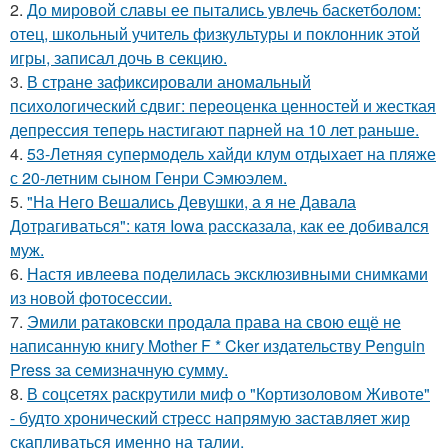
2.
До мировой славы ее пытались увлечь баскетболом:
отец, школьный учитель физкультуры и поклонник этой
игры, записал дочь в секцию.
3.
В стране зафиксировали аномальный
психологический сдвиг: переоценка ценностей и жесткая
депрессия теперь настигают парней на 10 лет раньше.
4.
53-Летняя супермодель хайди клум отдыхает на пляже
с 20-летним сыном Генри Сэмюэлем.
5.
"На Него Вешались Девушки, а я не Давала
Дотрагиваться": катя Iowa рассказала, как ее добивался
муж.
6.
Настя ивлеева поделилась эксклюзивными снимками
из новой фотосессии.
7.
Эмили ратаковски продала права на свою ещё не
написанную книгу Mother F * Cker издательству Penguin
Press за семизначную сумму.
8.
В соцсетях раскрутили миф о "Кортизоловом Животе"
- будто хронический стресс напрямую заставляет жир
скапливаться именно на талии.