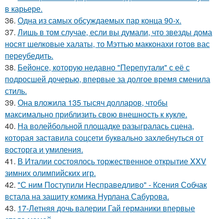
в карьере.
36.
Одна из самых обсуждаемых пар конца 90-х.
37.
Лишь в том случае, если вы думали, что звезды дома
носят шелковые халаты, то Мэттью макконахи готов вас
переубедить.
38.
Бейонсе, которую недавно "Перепутали" с её с
подросшей дочерью, впервые за долгое время сменила
стиль.
39.
Она вложила 135 тысяч долларов, чтобы
максимально приблизить свою внешность к кукле.
40.
На волейбольной площадке разыгралась сцена,
которая заставила соцсети буквально захлебнуться от
восторга и умиления.
41.
В Италии состоялось торжественное открытие XXV
зимних олимпийских игр.
42.
"С ним Поступили Несправедливо" - Ксения Собчак
встала на защиту комика Нурлана Сабурова.
43.
17-Летняя дочь валерии Гай германики впервые