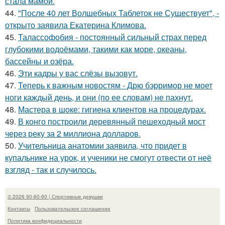
стала мамой.
44.
"После 40 лет Волшебных Таблеток не Существует", -
открыто заявила Екатерина Климова.
45.
Талассофобия - постоянный сильный страх перед
глубокими водоёмами, такими как море, океаны,
бассейны и озёра.
46.
Эти кадры у вас слёзы вызовут.
47.
Теперь к важным новостям - Дрю бэрримор не моет
ноги каждый день, и они (по ее словам) не пахнут.
48.
Мастера в шоке: гигиена клиентов на процедурах.
49.
В конго построили деревянный пешеходный мост
через реку за 2 миллиона долларов.
50.
Учительница анатомии заявила, что придет в
купальнике на урок, и ученики не смогут отвести от неё
взгляд - так и случилось.
© 2026 90-60-90 | Спортивные девушки
Контакты
Пользовательское соглашение
Политика конфидециальности