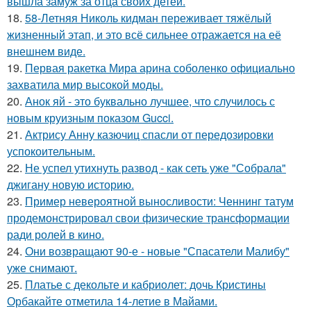
вышла замуж за отца своих детей.
18.
58-Летняя Николь кидман переживает тяжёлый
жизненный этап, и это всё сильнее отражается на её
внешнем виде.
19.
Первая ракетка Мира арина соболенко официально
захватила мир высокой моды.
20.
Анок яй - это буквально лучшее, что случилось с
новым круизным показом Gucci.
21.
Актрису Анну казючиц спасли от передозировки
успокоительным.
22.
Не успел утихнуть развод - как сеть уже "Собрала"
джигану новую историю.
23.
Пример невероятной выносливости: Ченнинг татум
продемонстрировал свои физические трансформации
ради ролей в кино.
24.
Они возвращают 90-е - новые "Спасатели Малибу"
уже снимают.
25.
Платье с декольте и кабриолет: дочь Кристины
Орбакайте отметила 14-летие в Майами.