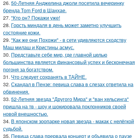
26.
50-Летняя Анджелина джоли посетила вечеринку
бренда Tom Ford в Шанхае.
27.
"Кто он? Покажи уже!
28.
Горсть миндаля в день может заметно улучшить
состояние кожи.
29.
"Как же они Похожи" - в сети удивляются сходству
Маш милаш и Кристины асмус.
30.
Представьте себе мир, где главной целью
большинства является финансовый успех и бесконечная
погоня за богатством.
31.
Что следует сохранять в ТАЙНЕ.
32.
Скандал в Пензе: певица слава в слезах ответила на
обвинения.
33.
52-Летняя звезда "Другого Мира" и "ван хельсинга"
пришла на тв - шоу и шокировала поклонников своей
новой внешностью.
34.
В японском зоопарке новая звезда - макак с нелёгкой
судьбой.
35.
Певица слава прервала концерт и объявила о паузе