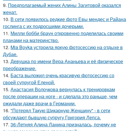
9.
Предполагаемый жених Алины Загитовой оказался
женат.
10.
В сети появилось редкие фото Евы мендес и Райана
гослинга с их подросшими дочерьми.
11.
Милли бобби браун откровенно поделилась своими
планами на материнство.
12.
Mia Boyka устроила яркую фотосессию на отдыхе в
Дубае.
13.
Девушка по имени Вера Ананьева и её физическое
преображение.
14.
Баста выложил очень красивую фотосессию со
своей супругой Еленой.
15.
Анастасия Волочкова вернулась к тренировкам
после операции на ноге - и сделала это раньше, чем
ожидали даже врачи в Германии.
16.
"Потерял Такую Шикарную Женщину" - в сети
обсуждают бывшую супругу Григория Лепса.
17.
36-Летняя Алина Ланина призналась, почему не