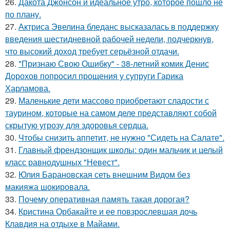
26.
Дакота Джонсон и идеальное утро, которое пошло не
по плану.
27.
Актриса Эвелина бледанс высказалась в поддержку
введения шестидневной рабочей недели, подчеркнув,
что высокий доход требует серьёзной отдачи.
28.
"Признаю Свою Ошибку" - 38-летний комик Денис
Дорохов попросил прощения у супруги Гарика
Харламова.
29.
Маленькие дети массово приобретают сладости с
таурином, которые на самом деле представляют собой
скрытую угрозу для здоровья сердца.
30.
Чтобы снизить аппетит, не нужно "Сидеть на Салате".
31.
Главный френдзонщик школы: один мальчик и целый
класс равнодушных "Невест".
32.
Юлия Барановская сеть внешним Видом без
макияжа шокировала.
33.
Почему оперативная память такая дорогая?
34.
Кристина Орбакайте и ее повзрослевшая дочь
Клавдия на отдыхе в Майами.