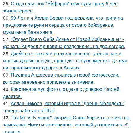
35.
Создатели шоу "Эйфория" скипнули сразу 5 лет
жизни героев.
36.
59-Летняя Холли Берри подтвердила, что приняла
предложение руки и сердца от своего бойфренда,
музыканта Вана ханта.
37.
"Отдаёт Всего Себя Дочке от Новой Избранницы" -
фанаты Андрея Аршавина разделились на два лагеря.
38.
Джейсон стэтхем и рози хантингтон - уайтли, как и
многие другие звёзды, проводят отпуск вместе с детьми
на горнолыжном курорте в Альпах.
39.
Паулина Андреева снялась в новой фотосессии,
которая мгновенно привлекла внимание.
40.
Кристина асмус фото с отдыха с дочерью Настей
делится.
41.
Аслан бижоев, который играл в "Даёшь Молодёжь",
теперь работает в ПВЗ.
42.
"Ты Меня Бесишь": актриса Саша бортич ответила на
замечания Никиты кологривого, который усомнился в её
таланте.