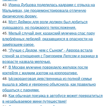
43.
Ирина Дубцова поделилась кадрами с отдыха на
Мальдивах, где продемонстрировала отличную
физическую форму.
44.
Мэтт Деймон для роли должен был добиться
худощавого, но поджарого телосложения.
45.
Милый случай дня: казахский мужчина спас пару
влюблённых лебедей, оказавшихся в опасности на
замёрзшем озере.
46.
"Лучше с Дедом, чем с Сыном" - Аврора встала
стеной за отношения с Григорием Лепсом и разницу в
возрасте назвала мелочью.
47.
В Москве мужчине повредило желудок после
коктейля с жидким азотом на корпоративе.
48.
Ысокоранговая девственница из полной семьи
вышла в эфир и уверенно объяснила, как правильно
общаться с парнями.
49.
Как обычная поездка в автобусе может превратиться
в незабываемое мини путешествие!