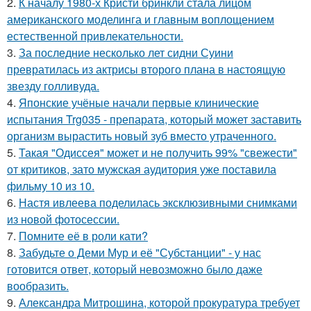
2.
К началу 1980-х Кристи бринкли стала лицом
американского моделинга и главным воплощением
естественной привлекательности.
3.
За последние несколько лет сидни Суини
превратилась из актрисы второго плана в настоящую
звезду голливуда.
4.
Японские учёные начали первые клинические
испытания Trg035 - препарата, который может заставить
организм вырастить новый зуб вместо утраченного.
5.
Такая "Одиссея" может и не получить 99% "свежести"
от критиков, зато мужская аудитория уже поставила
фильму 10 из 10.
6.
Настя ивлеева поделилась эксклюзивными снимками
из новой фотосессии.
7.
Помните её в роли кати?
8.
Забудьте о Деми Мур и её "Субстанции" - у нас
готовится ответ, который невозможно было даже
вообразить.
9.
Александра Митрошина, которой прокуратура требует