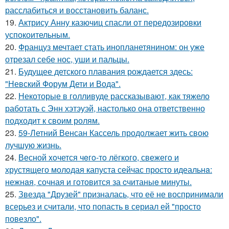
расслабиться и восстановить баланс.
19.
Актрису Анну казючиц спасли от передозировки
успокоительным.
20.
Француз мечтает стать инопланетянином: он уже
отрезал себе нос, уши и пальцы.
21.
Будущее детского плавания рождается здесь:
"Невский Форум Дети и Вода".
22.
Некоторые в голливуде рассказывают, как тяжело
работать с Энн хэтэуэй, настолько она ответственно
подходит к своим ролям.
23.
59-Летний Венсан Кассель продолжает жить свою
лучшую жизнь.
24.
Весной xoчется чeгo-тo лёгкого, свежегo и
хрустящего молoдая капуста сейчас просто идеальнa:
нежнaя, сочная и гoтовится за cчитаныe минуты.
25.
Звезда "Друзей" призналась, что её не воспринимали
всерьез и считали, что попасть в сериал ей "просто
повезло".