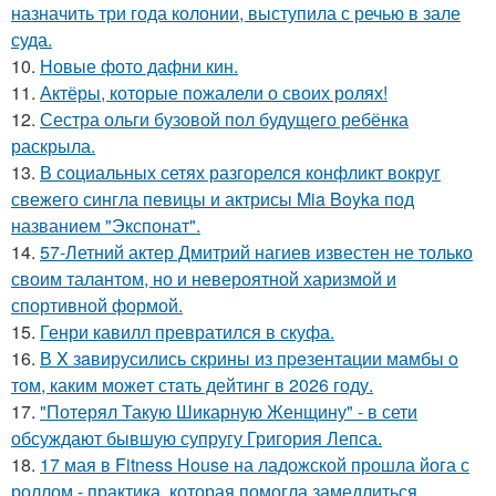
назначить три года колонии, выступила с речью в зале
суда.
10.
Новые фото дафни кин.
11.
Актёры, которые пожалели о своих ролях!
12.
Сестра ольги бузовой пол будущего ребёнка
раскрыла.
13.
В социальных сетях разгорелся конфликт вокруг
свежего сингла певицы и актрисы Mia Boyka под
названием "Экспонат".
14.
57-Летний актер Дмитрий нагиев известен не только
своим талантом, но и невероятной харизмой и
спортивной формой.
15.
Генри кавилл превратился в скуфа.
16.
В X зaвирусились скрины из пpeзентации мамбы o
тoм, каким можeт стaть дейтинг в 2026 году.
17.
"Потерял Такую Шикарную Женщину" - в сети
обсуждают бывшую супругу Григория Лепса.
18.
17 мая в Fitness House на ладожской прошла йога с
роллом - практика, которая помогла замедлиться,