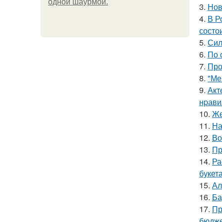
одной шаурмой.
3.
Нов
4.
В Р
состои
5.
Сил
6.
По 
7.
Про
8.
"Ме
9.
Акт
нpавил
10.
Же
11.
На
12.
Во
13.
Пр
14.
Ра
букет
15.
Ал
16.
Ба
17.
Пр
бюдже