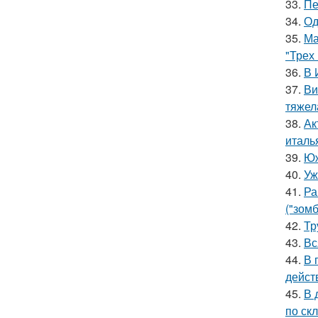
33.
Пе
34.
Од
35.
Ма
"Трех
36.
В 
37.
Ви
тяжел
38.
Ак
италь
39.
Юж
40.
Уж
41.
Ра
("зомб
42.
Тр
43.
Вс
44.
В 
дейст
45.
В 
по скл