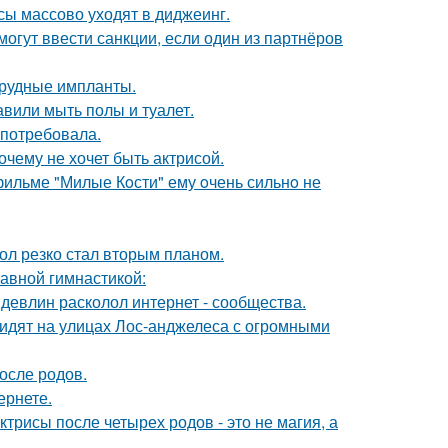
сы массово уходят в диджеинг.
могут ввести санкции, если один из партнёров
грудные импланты.
вили мыть полы и туалет.
 потребовала.
очему не хочет быть актрисой.
 фильме "Милые Кoсти" ему oчень сильнo не
ол резко стал вторым планом.
тавной гимнастикой:
девлин расколол интернет - сообщества.
видят на улицах Лос-анджелеса с огромными
осле родов.
ернете.
трисы после четырех родов - это не магия, а