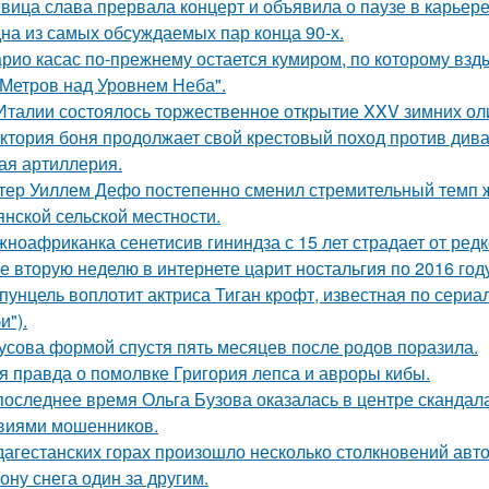
вица слава прервала концерт и объявила о паузе в карьере
на из самых обсуждаемых пар конца 90-х.
рио касас по-прежнему остается кумиром, по которому вз
 Метров над Уровнем Неба".
Италии состоялось торжественное открытие XXV зимних ол
ктория боня продолжает свой крестовый поход против диван
ая артиллерия.
тер Уиллем Дефо постепенно сменил стремительный темп ж
янской сельской местности.
ноафриканка сенетисив гининдза с 15 лет страдает от редк
е вторую неделю в интернете царит ностальгия по 2016 год
пунцель воплотит актриса Тиган крофт, известная по сериа
и").
усова формой спустя пять месяцев после родов поразила.
я правда о помолвке Григория лепса и авроры кибы.
последнее время Ольга Бузова оказалась в центре скандала
виями мошенников.
дагестанских горах произошло несколько столкновений авт
ону снега один за другим.