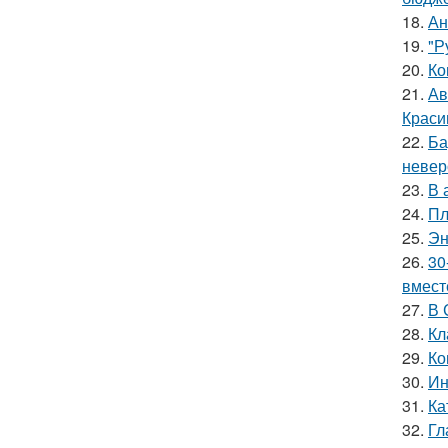
18.
Ан
19.
"Р
20.
Ко
21.
Ав
Краси
22.
Ба
невер
23.
В 
24.
Пл
25.
Эн
26.
30
вмест
27.
В 
28.
Кл
29.
Ко
30.
Ин
31.
Ка
32.
Гл