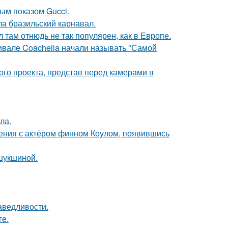
ным показом Gucci.
ла бразильский карнавал.
л там отнюдь не так популярен, как в Европе.
ивале Coachella начали называть "Самой
го проекта, представ перед камерами в
ла.
ения с актёром финном Коулом, появившись
шукшиной.
аведливости.
ге.