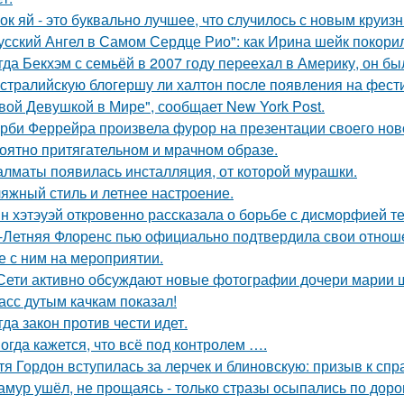
ок яй - это буквально лучшее, что случилось с новым круиз
усский Ангел в Самом Сердце Рио": как Ирина шейк покори
гда Бекхэм с семьёй в 2007 году переехал в Америку, он бы
стралийскую блогершу ли халтон после появления на фест
вой Девушкой в Мире", сообщает New York Post.
рби Феррейра произвела фурор на презентации своего ново
оятно притягательном и мрачном образе.
алматы появилась инсталляция, от которой мурашки.
яжный стиль и летнее настроение.
н хэтэуэй откровенно рассказала о борьбе с дисморфией те
-Летняя Флоренс пью официально подтвердила свои отнош
е с ним на мероприятии.
Сети активно обсуждают новые фотографии дочери марии 
асс дутым качкам показал!
гда закон против чести идет.
огда кажется, что всё под контролем ….
тя Гордон вступилась за лерчек и блиновскую: призыв к спр
амур ушёл, не прощаясь - только стразы осыпались по доро