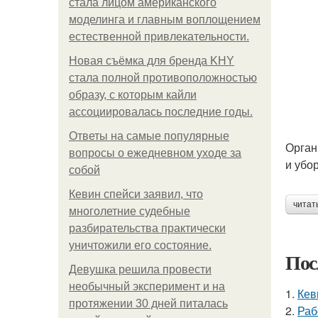
стала лицом американского
моделинга и главным воплощением
естественной привлекательности.
Новая съёмка для бренда KHY
стала полной противоположностью
образу, с которым кайли
ассоциировалась последние годы.
Ответы на самые популярные
Орган
вопросы о ежедневном уходе за
и убо
собой
Кевин спейси заявил, что
читат
многолетние судебные
разбирательства практически
уничтожили его состояние.
Пос
Девушка решила провести
необычный эксперимент и на
1.
Кев
протяжении 30 дней питалась
2.
Раб