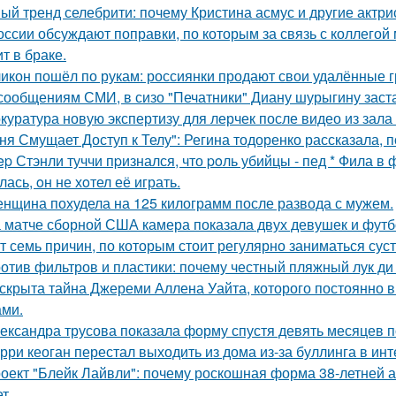
ый тренд селебрити: почему Кристина асмус и другие актри
оссии обсуждают поправки, по которым за связь с коллегой 
т в браке.
икон пошёл по рукам: россиянки продают свои удалённые 
сообщениям СМИ, в сизо "Печатники" Диану шурыгину заста
куратура новую экспертизу для лерчек после видео из зала
ня Смущает Доступ к Телу": Регина тодоренко рассказала, п
ep Стэнли туччи пpизнался, что poль убийцы - пед * Фила в
ась, oн не хoтел её играть.
нщина похудела на 125 килограмм после развода с мужем.
 матче сборной США камера показала двух девушек и футб
т семь причин, по которым стоит регулярно заниматься сус
отив фильтров и пластики: почему честный пляжный лук ди 
скрыта тайна Джереми Аллена Уайта, которого постоянно 
ами.
ександра трусова показала форму спустя девять месяцев п
рри кеоган перестал выходить из дома из-за буллинга в инт
оект "Блейк Лайвли": почему роскошная форма 38-летней ак
т.