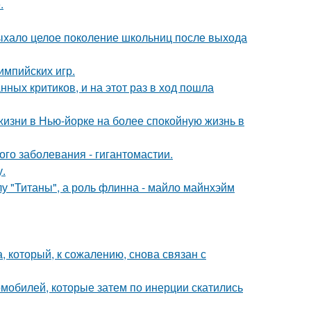
.
дыхало целое поколение школьниц после выхода
импийских игр.
ных критиков, и на этот раз в ход пошла
изни в Нью-йорке на более спокойную жизнь в
ого заболевания - гигантомастии.
у.
лу "Титаны", а роль флинна - майло майнхэйм
, который, к сожалению, снова связан с
омобилей, которые затем по инерции скатились