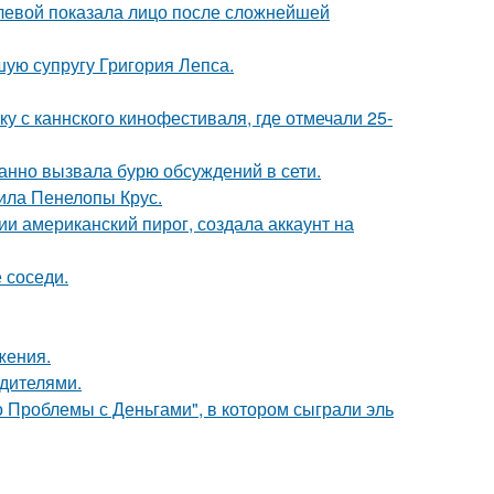
олевой показала лицо после сложнейшей
ую супругу Григория Лепса.
у с каннского кинофестиваля, где отмечали 25-
анно вызвала бурю обсуждений в сети.
ила Пенелопы Крус.
и американский пирог, создала аккаунт на
 соседи.
жения.
одителями.
 Проблемы с Деньгами", в котором сыграли эль