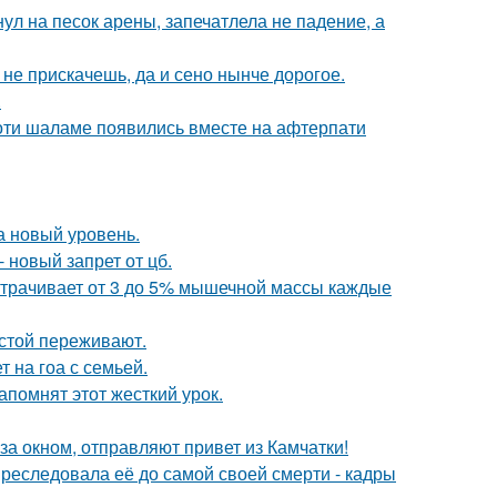
ул на песок арены, запечатлела не падение, а
к не прискачешь, да и сено нынче дорогое.
.
моти шаламе появились вместе на афтерпати
а новый уровень.
 новый запрет от цб.
 утрачивает от 3 до 5% мышечной массы каждые
естой переживают.
 на гоа с семьей.
помнят этот жесткий урок.
а окном, отправляют привет из Камчатки!
преследовала её до самой своей смерти - кадры