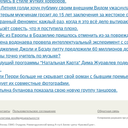
ились в стиле жутких хорроров.
-Летняя голди хоун публику своим внешним Видом ужаснул
терым мужчинам грозит до 15 лет заключения за жестокое 
ранный феномен: каждый раз, когда я это всё дело вытираю,
ызёт совесть, что я поступила плохо.
йс из Европы в Бразилию пришлось отменить из-за поврежд
ена водонаева провела интеллектуальный эксперимент с с
джелине Джоли и Брэду питту предложили 60 миллионов д
вы точно учитель по музыке?
дущий программы "Натальная Карта" Дима Журавлев поделил
.
ти Перри больше не скрывает свой роман с бывшим премь
кует их совместные фотографии.
тьяна буланова показала свою новую группу танцоров.
онтакты
Пользовательское соглашение
Обратная связь
олитика конфидециальности
Копирование разрешено при у
 Москва, СВАО, Отрадное, Нововладыкинский проезд 8 стр.4, Бизнес-центр «Красивый дом»,