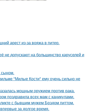
ний арест из-за вояжа в питер.
её не допускают на большинство каруселей и
м сыном.
 фильме "Милые Кoсти" ему oчень сильнo не
оказалась мощным оружием против рака.
ром поздравила всех мам с каникулами.
фликте с бывшим мужем Брэдом питтом.
впервые за долгое время.