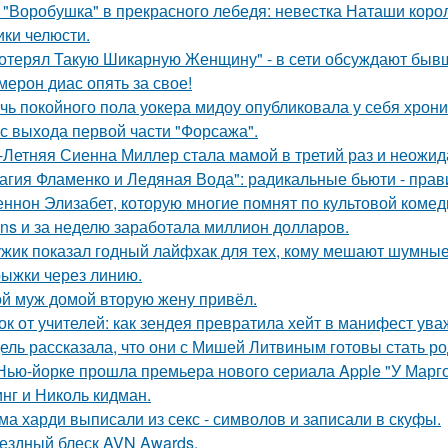
 "Воробушка" в прекрасного лебедя: невестка Наташи кор
ики челюсти.
отерял Такую Шикарную Женщину" - в сети обсуждают бывш
мерон диас опять за свое!
чь покойного пола уокера мидоу опубликовала у себя хроник
 с выхода первой части "Форсажа".
-Летняя Сиенна Миллер стала мамой в третий раз и неожид
агия Фламенко и Ледяная Вода": радикальные бьюти - прав
ннон Элизабет, которую многие помнят по культовой комеди
ans и за неделю заработала миллион долларов.
жик показал годный лайфхак для тех, кому мешают шумные
ыжки через линию.
й муж домой вторую жену привёл.
ок от учителей: как зендея превратила хейт в манифест ува
ель рассказала, что они с Мишей Литвиным готовы стать р
Нью-йорке прошла премьера нового сериала Apple "У Марго
нг и Николь кидман.
ма харди выписали из секс - символов и записали в скуфы.
ездный блеск AVN Awards.