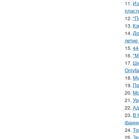
11.
Из
пласт
12.
"П
13.
Кэ
14.
До
летие
15.
44
16.
"М
17.
Ше
Onlyf
18.
Му
19.
Пр
20.
Мо
21.
Ур
22.
Ад
23.
В 
фанни
24.
То
25.
Зв