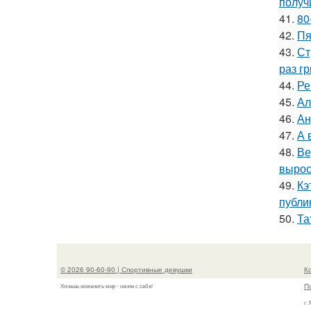
получ
41.
80
42.
Пя
43.
Ст
раз гр
44.
Ре
45.
Ал
46.
Ан
47.
А 
48.
Ве
вырос
49.
Кэ
публи
50.
Та
© 2026 90-60-90 | Спортивные девушки
К
П
Хочешь изменить мир - начни с себя!
г.