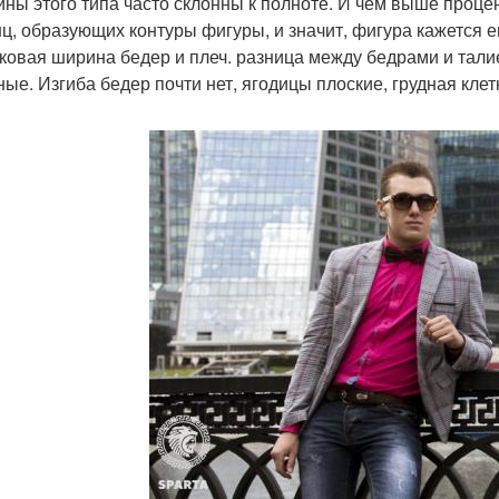
ны этого типа часто склонны к полноте. И чем выше проце
ц, образующих контуры фигуры, и значит, фигура кажется е
ковая ширина бедер и плеч. разница между бедрами и талией
ные. Изгиба бедер почти нет, ягодицы плоские, грудная клет