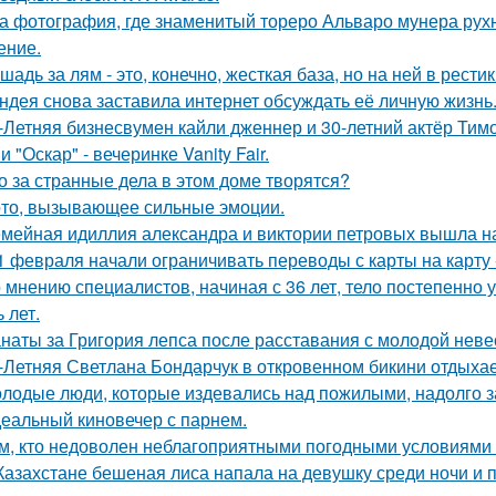
а фотография, где знаменитый тореро Альваро мунера рухн
ение.
шадь за лям - это, конечно, жесткая база, но на ней в рести
ндея снова заставила интернет обсуждать её личную жизнь
-Летняя бизнесвумен кайли дженнер и 30-летний актёр Ти
 "Оскар" - вечеринке Vanity Fair.
о за странные дела в этом доме творятся?
то, вызывающее сильные эмоции.
мейная идиллия александра и виктории петровых вышла н
1 февраля начали ограничивать переводы с карты на карту -
 мнению специалистов, начиная с 36 лет, тело постепенно
 лет.
наты за Григория лепса после расставания с молодой нев
-Летняя Светлана Бондарчук в откровенном бикини отдыхает
лодые люди, которые издевались над пожилыми, надолго за
еальный киновечер с парнем.
м, кто недоволен неблагоприятными погодными условиями з
Казахстане бешеная лиса напала на девушку среди ночи и 