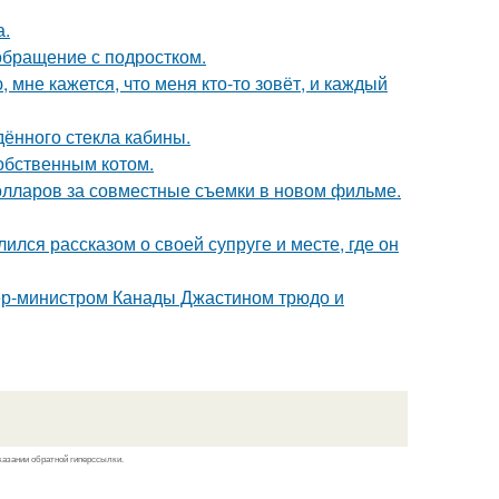
а.
обращение с подростком.
 мне кажется, что меня кто-то зовёт, и каждый
ённого стекла кабины.
обственным котом.
олларов за совместные съемки в новом фильме.
ся рассказом о своей супруге и месте, где он
ер-министром Канады Джастином трюдо и
казании обратной гиперссылки.