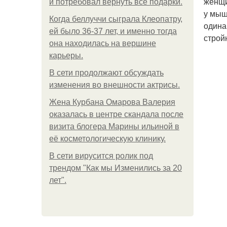
женщи
и потребовал вернуть все подарки.
у мыш
Когда беллуччи сыграла Клеопатру,
одина
ей было 36-37 лет, и именно тогда
строй
она находилась на вершине
карьеры.
В сети продолжают обсуждать
изменения во внешности актрисы.
Жена Курбана Омарова Валерия
оказалась в центре скандала после
визита блогера Марины ильиной в
её косметологическую клинику.
В сети вирусится ролик под
трендом "Как мы Изменились за 20
лет".