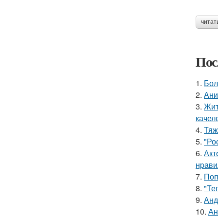
читат
Пос
1.
Бол
2.
Ани
3.
Жит
качел
4.
Тяж
5.
"Ро
6.
Акт
нpавил
7.
Поп
8.
"Те
9.
Анд
10.
Ан