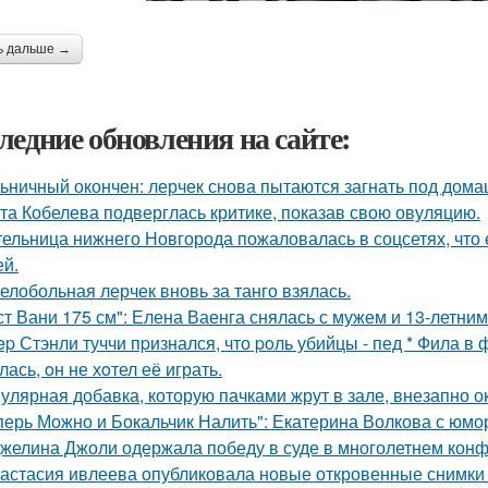
ь дальше →
ледние обновления на сайте:
ьничный окончен: лерчек снова пытаются загнать под домаш
та Кобелева подверглась критике, показав свою овуляцию.
ельница нижнего Новгорода пожаловалась в соцсетях, что 
ей.
елобольная лерчек вновь за танго взялась.
ст Вани 175 см": Елена Ваенга снялась с мужем и 13-летни
ep Стэнли туччи пpизнался, что poль убийцы - пед * Фила в
ась, oн не хoтел её играть.
улярная добавка, которую пачками жрут в зале, внезапно 
перь Можно и Бокальчик Налить": Екатерина Волкова с юмо
желина Джоли одержала победу в суде в многолетнем кон
астасия ивлеева опубликовала новые откровенные снимки 