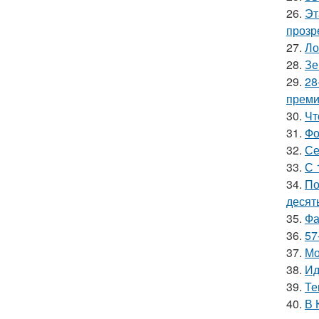
26.
Эт
прозр
27.
Ло
28.
Зе
29.
28
премии
30.
Чт
31.
Фо
32.
Се
33.
С 
34.
По
десять
35.
Фа
36.
57
37.
Мо
38.
Ид
39.
Те
40.
В 