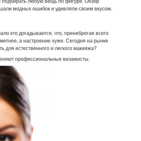
е подбирать любую вещь по фигуре. Обзор
ршали модных ошибок и удивляли своим вкусом.
ло кто догадывается, что, пренебрегая всего
метнее, а настроение хуже. Сегодня на рынке
ть для естественного и легкого макияжа?
именяют профессиональные визажисты.