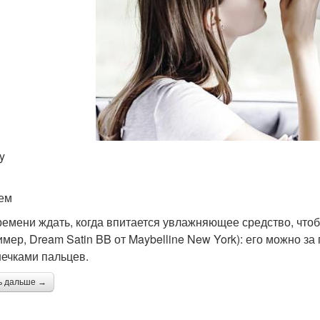
y
ем
ремени ждать, когда впитается увлажняющее средство, что
имер, Dream Satin BB от Maybelline New York): его можно за
ечками пальцев.
ь дальше →