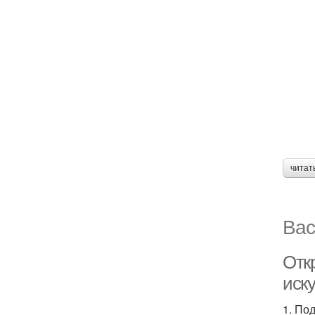
читат
Вас
Отк
иск
1. По