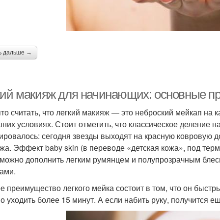
ь дальше →
кий макияж для начинающих: основные п
то считать, что легкий макияж — это неброский мейкап на 
них условиях. Стоит отметить, что классическое деление н
ировалось: сегодня звезды выходят на красную ковровую д
жа. Эффект baby skin (в переводе «детская кожа», под т
 можно дополнить легким румянцем и полупрозрачным блеск
ами.
е преимущество легкого мейка состоит в том, что он быс
о уходить более 15 минут. А если набить руку, получится е