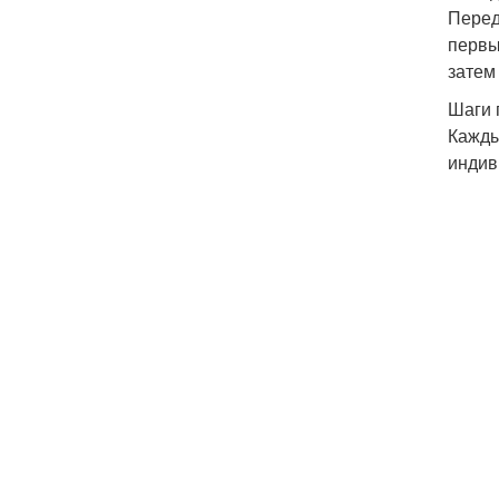
Перед
первы
затем
Шаги 
Кажды
индив