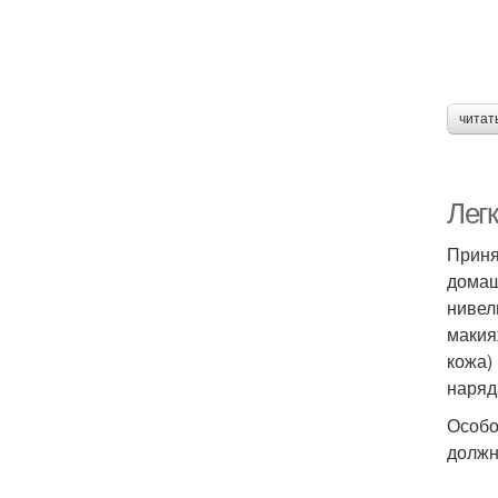
читат
Лег
Приня
домаш
нивел
макия
кожа)
наряд
Особо
должн