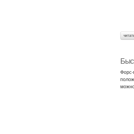
читат
Быс
Форс-
полож
можно