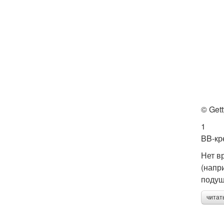
© Gett
1
BB-кр
Нет в
(напр
подуш
читат