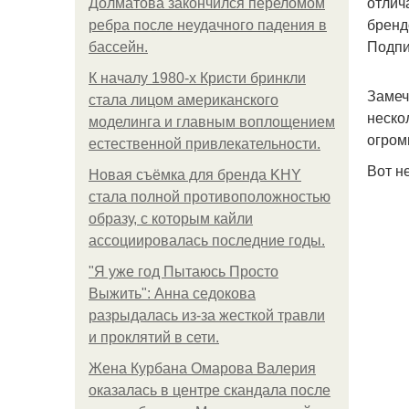
отлич
Долматова закончился переломом
бренд
ребра после неудачного падения в
Подпи
бассейн.
К началу 1980-х Кристи бринкли
Замеч
стала лицом американского
неско
моделинга и главным воплощением
огром
естественной привлекательности.
Вот н
Новая съёмка для бренда KHY
стала полной противоположностью
образу, с которым кайли
ассоциировалась последние годы.
"Я уже год Пытаюсь Просто
Выжить": Анна седокова
разрыдалась из-за жесткой травли
и проклятий в сети.
Жена Курбана Омарова Валерия
оказалась в центре скандала после