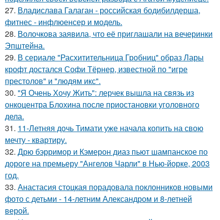
27.
Владислава Галаган - российская бодибилдерша,
фитнес - инфлюенсер и модель.
28.
Волочкова заявила, что её приглашали на вечеринки
Эпштейна.
29.
В сериале "Расхитительница Гробниц" образ Лары
крофт достался Софи Тёрнер, известной по "игре
престолов" и "людям икс".
30.
"Я Очень Хочу Жить": лерчек вышла на связь из
онкоцентра Блохина после приостановки уголовного
дела.
31.
11-Летняя дочь Тимати уже начала копить на свою
мечту - квартиру.
32.
Дрю бэрримор и Кэмерон диаз пьют шампанское по
дороге на премьеру "Ангелов Чарли" в Нью-йорке, 2003
год.
33.
Анастасия стоцкая порадовала поклонников новыми
фото с детьми - 14-летним Александром и 8-летней
верой.