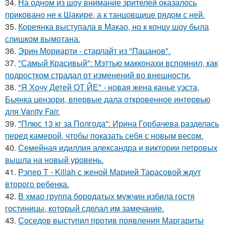
34.
На одном из шоу внимание зрителей оказалось
приковано не к Шакире, а к танцовщице рядом с ней.
35.
Кореянка выступала в Макао, но к концу шоу была
слишком вымотана.
36.
Эрин Мориарти - старлайт из "Пацанов".
37.
"Самый Красивый": Мэттью макконахи вспомнил, как
подростком страдал от изменений во внешности.
38.
"Я Хочу Детей ОТ ЙЕ" - новая жена канье уэста,
Бьянка цензори, впервые дала откровенное интервью
для Vanity Fair.
39.
"Плюс 13 кг за Полгода": Ирина Горбачева разделась
перед камерой, чтобы показать себя с новым весом.
40.
Семейная идиллия александра и виктории петровых
вышла на новый уровень.
41.
Рэпер T - Killah с женой Марией Тарасовой ждут
второго ребенка.
42.
В хмао группа бородатых мужчин избила гостя
гостиницы, который сделал им замечание.
43.
Соседов выступил против появления Маргариты