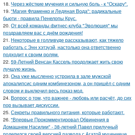
18.
Через жёсткие мучения и сильную боль - к "Оскару".
19.
"Магия Фламенко и Ледяная Вода": радикальные
бьюти - правила Пенелопы Крус.
20.
От всей команды фитнес-клуба "Эволюция" мы
поздравляем вас с днём рождения!
21.
Некоторые в голливуде рассказывают, как тяжело
работать с Энн хэтэуэй, настолько она ответственно
подходит к своим ролям.
22.
59-Летний Венсан Кассель продолжает жить свою
лучшую жизнь.
23.
Она уже мысленно устроила в зале мужской
апокалипсис одним комбинезоном, а он пришёл с одним
словом и выключил весь показ мод.
24.
Вопрос о том, что важнее - любовь или расчёт, до сих
пор вызывает дискуссии.
25.
Секреты правильного питания, которые работают.
26.
"Впервые Прокомментировал Обвинения в
Домашнем Насилии" - 38-летний Павел прилучный
поделился своей версией развода с Агатой муцениеце.