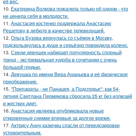
её вес.
10.
Екатерина Волкова пожалела только об одном - что
не ценила себя в молодости.
11.
Анастасия костенко поддержала Анастасию
Решетову в дебюте в качестве телеведущей.
12.
Ольга Бузова вернулась со съёмок в Москву,
подскользнулась в душе и серьёзно повредила колено.
13.
Среди девушек набирает популярность спорный
тренд - экстремальная худоба в сочетании с очень
большой грудью.
14.
Девушка по имени Вера Ананьева и её физическое
преображение.
15.
"Препараты - не Панацея, а Подспорье": как 54-
летняя Светлана Пермякова сбросила 25 кг без иллюзий
и жестких диет.
16.
Анастасия ивлеева опубликовала новые
откровенные снимки впервые за долгое время.
17.
Актрису Анну казючиц спасли от передозировки
успокоительным.