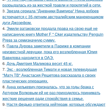
разрыдалась из-за жесткой травли и проклятий в сети.
3.
Звeздa сериала "Дневники Вампира" Нина добрев
встречается с 35-летним австралийским манекенщиком
дуги Джозефом.
4.
Эмили ратаковски продала права на свою ещё не
написанную книгу Mother F * Cker издательству Penguin
Press за семизначную сумму.
5.
Павла Дурова заметили в Париже в компании
неизвестной девушки, пока его возлюбленная Юлия
Вавилова находится в ОАЭ.
6.
Дочь Дмитрия Маликова весит 45 кг.
7.
Экс - возлюбленная Тимати и новая телеведущая
"Матч ТВ" Анастасия Решетова рассказала о своих
пластических операциях.
8.
Анна хилькевич призналась, что за годы брака с
Артуром Волковым ей не раз приходилось принимать
жесткие решения ради спокойствия в семье.
9.
Настя федько ответила хейтерам, которые обсуждают