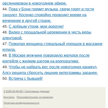
овсянниковои в новогоднем эфире.
44.
Пока у Бони гремит музыка, свечи горят и гости
танцуют, Косенко спокойно проводит время на
вечеринке в другой стране.
45.
С добрым утром, мои дорогие!
46.
Видео с прощальной церемонии в честь веры
алентовой.
47.
Пожилая женщина стиральный порошок в магазине
купила.
48.
В Москве мужчине повредило желудок после
коктейля с жидким азотом на корпоративе.
49.
Чтобы не набрать вес после новогодних каникул,
Алсу решила сбросить лишние килограммы заранее.
50.
Встреча с бывшей!
© 2026 90-60-90 | Спортивные девушки
Контакты
Пользовательское соглашение
Политика конфидециальности