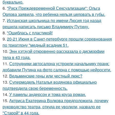
буквально.
6.
"Риск Преждевременной Сексуализации": Ольга
Орлова заявила, что ребенка нельзя целовать в губы.
7.
Испанская школьница по имени Люсия год назад
решила написать письмо Владимиру Путину.
8.
"Ошиблась с пластикой!
9.
20-21 Июня в Санкт-петербурге прошли соревнования
по триатлону "медный всадник 51.
10.
Энн хэтэуэй откровенно рассказала о дисморфии
тела в 43 года.
11.
Сотрудники автосалона устроили начальнику пранк:
добавили Путина на фото салона с помощью нейросети.
12.
Ведьминские гены или честный люкс?
13.
Супермодель Наталья водянова официально
подтвердила свою беременность.
14.
У памелы андерсон и тома круза роман.
15.
Актриса Екатерина Волкова предположила, почему
руководство театра, откуда ее уволили, назвало ее
"Старой" в 44 года.