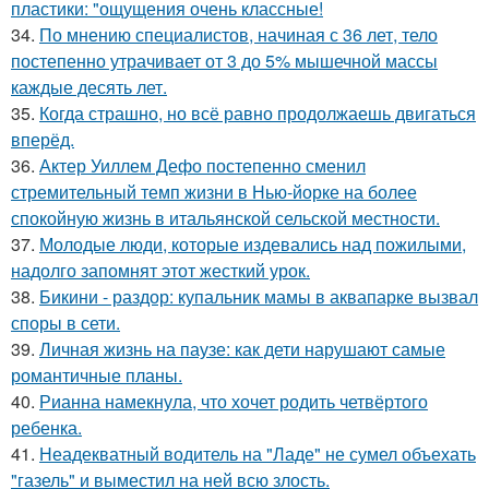
пластики: "ощущения очень классные!
34.
По мнению специалистов, начиная с 36 лет, тело
постепенно утрачивает от 3 до 5% мышечной массы
каждые десять лет.
35.
Когда страшно, но всё равно продолжаешь двигаться
вперёд.
36.
Актер Уиллем Дефо постепенно сменил
стремительный темп жизни в Нью-йорке на более
спокойную жизнь в итальянской сельской местности.
37.
Молодые люди, которые издевались над пожилыми,
надолго запомнят этот жесткий урок.
38.
Бикини - раздор: купальник мамы в аквапарке вызвал
споры в сети.
39.
Личная жизнь на паузе: как дети нарушают самые
романтичные планы.
40.
Рианна намекнула, что хочет родить четвёртого
ребенка.
41.
Неадекватный водитель на "Ладе" не сумел объехать
"газель" и выместил на ней всю злость.