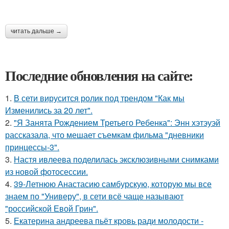
читать дальше →
Последние обновления на сайте:
1.
В сети вирусится ролик под трендом "Как мы
Изменились за 20 лет".
2.
"Я Занята Рождением Третьего Ребенка": Энн хэтэуэй
рассказала, что мешает съемкам фильма "дневники
принцессы-3".
3.
Настя ивлеева поделилась эксклюзивными снимками
из новой фотосессии.
4.
39-Летнюю Анастасию самбурскую, которую мы все
знаем по "Универу", в сети всё чаще называют
"российской Евой Грин".
5.
Екатерина андреева пьёт кровь ради молодости -