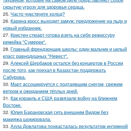
скрытую угрозу для здоровья сердца.
25.
Часто чувствуете холод?
26.
Карина кросс выходит замуж: предложение на льду и
новый избранник.
27.
Кристен стюарт готова взять на себя режиссуру
ремейка "Сумерек".
28.
Главный френдзонщик школы: один мальчик и целый
класс равнодушных "Невест".
29.
Алексей Щербаков остался без концертов в России
после того, как поехал в Казахстан поддержать
Сабурова.
30.
Март ассоциируется с подтаявшим снегом, свежим
ветром и ожиданием тёплых дней.
31.
Как израиль и США развязали войну на ближнем
Востоке.
32.
Юлия Барановская сеть внешним Видом без
макияжа шокировала.
33.
Алла Довлатова похвасталась результатом интимной