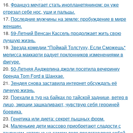
16.
Француз мечтает стать инопланетянином: он уже
отрезал себе нос, уши и пальцы.
17.
Последние мужчины на земле: пробуждение в мире
женщин.
18.
59-Летний Венсан Кассель продолжает жить свою
лучшую жизнь.
19.
Звезда комедии "Поймай Толстуху, Если Сможешь"
мелисса маккарти радует поклонников изменениями в
фигуре.
20.
50-Летняя Анджелина джоли посетила вечеринку
бренда Tom Ford в Шанхае.
21.
Зендея снова заставила интернет обсуждать её
личную жизнь.
22.
Поехали в тур на байках по тайской заднице, ветер в
лицо, эмоции зашкаливают, чувствую себя героиней
боевика.
23.
Генетика или диета: секрет пышных форм.
24.
Маленькие дети массово приобретают сладости с
таурином, которые на самом деле представляют собой