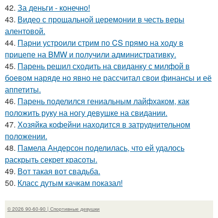
42.
За деньги - конечно!
43.
Видео с прощальной церемонии в честь веры
алентовой.
44.
Парни устроили стрим по CS прямо на ходу в
прицепе на BMW и получили административку.
45.
Парень решил сходить на свиданку с милфой в
боевом наряде но явно не рассчитал свои финансы и её
аппетиты.
46.
Парень поделился гениальным лайфхаком, как
положить руку на ногу девушке на свидании.
47.
Хозяйка кофейни находится в затруднительном
положении.
48.
Памела Андерсон поделилась, что ей удалось
раскрыть секрет красоты.
49.
Вот такая вот свадьба.
50.
Класс дутым качкам показал!
© 2026 90-60-90 | Спортивные девушки