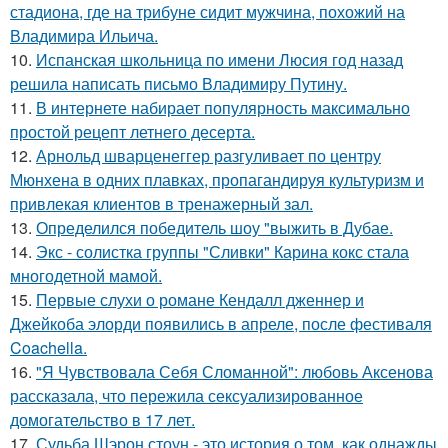
стадиона, где на трибуне сидит мужчина, похожий на
Владимира Ильича.
10.
Испанская школьница по имени Люсия год назад
решила написать письмо Владимиру Путину.
11.
В интернете набирает популярность максимально
простой рецепт летнего десерта.
12.
Арнольд шварценеггер разгуливает по центру
Мюнхена в одних плавках, пропагандируя культуризм и
привлекая клиентов в тренажерный зал.
13.
Определился победитель шоу "выжить в Дубае.
14.
Экс - солистка группы "Сливки" Карина кокс стала
многодетной мамой.
15.
Первые слухи о романе Кендалл дженнер и
Джейкоба элорди появились в апреле, после фестиваля
Coachella.
16.
"Я Чувствовала Себя Сломанной": любовь Аксенова
рассказала, что пережила сексуализированное
домогательство в 17 лет.
17.
Судьба Шэрон стоун - это история о том, как однажды