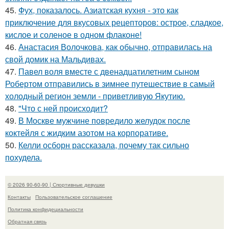
45.
Фух, показалось. Азиатская кухня - это как
приключение для вкусовых рецепторов: острое, сладкое,
кислое и соленое в одном флаконе!
46.
Анастасия Волочкова, как обычно, отправилась на
свой домик на Мальдивах.
47.
Павел воля вместе с двенадцатилетним сыном
Робертом отправились в зимнее путешествие в самый
холодный регион земли - приветливую Якутию.
48.
"Что с ней происходит?
49.
В Москве мужчине повредило желудок после
коктейля с жидким азотом на корпоративе.
50.
Келли осборн рассказала, почему так сильно
похудела.
© 2026 90-60-90 | Спортивные девушки
Контакты
Пользовательское соглашение
Политика конфидециальности
Обратная связь