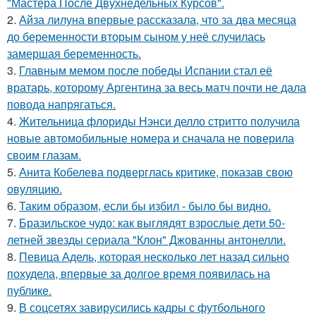
"Мастера После Двухнедельных Курсов".
2.
Айза лилуна впервые рассказала, что за два месяца
до беременности вторым сыном у неё случилась
замершая беременность.
3.
Главным мемом после победы Испании стал её
вратарь, которому Аргентина за весь матч почти не дала
повода напрягаться.
4.
Жительница флориды Нэнси делло стритто получила
новые автомобильные номера и сначала не поверила
своим глазам.
5.
Анита Кобелева подверглась критике, показав свою
овуляцию.
6.
Таким образом, если бы избил - было бы видно.
7.
Бразильское чудо: как выглядят взрослые дети 50-
летней звезды сериала "Клон" Джованны антонелли.
8.
Певица Адель, которая несколько лет назад сильно
похудела, впервые за долгое время появилась на
публике.
9.
В соцсетях завирусились кадры с футбольного