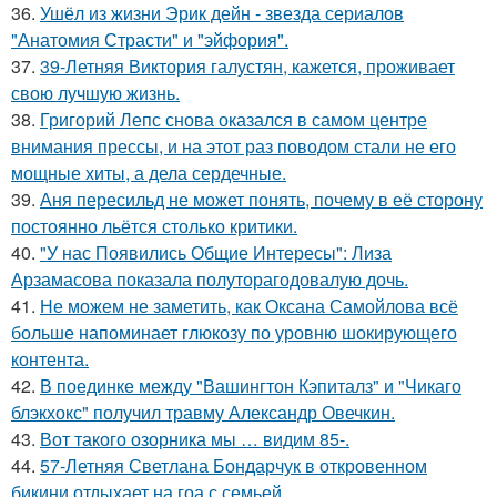
36.
Ушёл из жизни Эрик дейн - звезда сериалов
"Анатомия Страсти" и "эйфория".
37.
39-Летняя Виктория галустян, кажется, проживает
свою лучшую жизнь.
38.
Григорий Лепс снова оказался в самом центре
внимания прессы, и на этот раз поводом стали не его
мощные хиты, а дела сердечные.
39.
Аня пересильд не может понять, почему в её сторону
постоянно льётся столько критики.
40.
"У нас Появились Общие Интересы": Лиза
Арзамасова показала полуторагодовалую дочь.
41.
Не можем не заметить, как Оксана Самойлова всё
больше напоминает глюкозу по уровню шокирующего
контента.
42.
В поединке между "Вашингтон Кэпиталз" и "Чикаго
блэкхокс" получил травму Александр Овечкин.
43.
Вот такого озорника мы … видим 85-.
44.
57-Летняя Светлана Бондарчук в откровенном
бикини отдыхает на гоа с семьей.