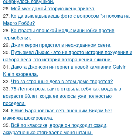
обернулось ловушкой.
26.
Мой муж домой вторую жену привёл.
27.
Когда выкладываешь фото с вопросом "я похожа на
Марго Робби?
28.
Контрасты японской моды: мини-юбки против
термобелья.
29.
Джим керри предстал в неожиданном свете.
30.
Путь эмел Льюис - это не просто история похудения и
набора веса, это история возвращения к жизни.
31.
Дакота Джонсон интернет в новой кампании Calvin
Klein взорвала.
32.
Что за странные дела в этом доме творятся?
33.
75-Летняя роза саито открыла себя как модель в
возрасте 68лет, когда ее волосы уже полностью
поседели.
34.
Юлия Барановская сеть внешним Видом без
макияжа шокировала.
35.
Всё по классике, вроде он подходит сзади,
аккуратненько стягивает с меня штаны.