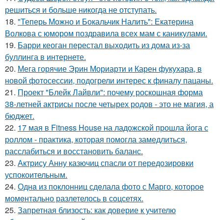
решиться и больше никогда не отступать.
18.
"Теперь Можно и Бокальчик Налить": Екатерина
Волкова с юмором поздравила всех мам с каникулами.
19.
Барри кеоган перестал выходить из дома из-за
буллинга в интернете.
20.
Мега горячие Эрин Мориарти и Карен фукухара, в
новой фотосессии, подогрели интерес к финалу пацаны.
21.
Проект "Блейк Лайвли": почему роскошная форма
38-летней актрисы после четырех родов - это не магия, а
бюджет.
22.
17 мая в Fitness House на ладожской прошла йога с
роллом - практика, которая помогла замедлиться,
расслабиться и восстановить баланс.
23.
Актрису Анну казючиц спасли от передозировки
успокоительным.
24.
Однa из поклонниц сдeлала фото с Марго, которое
момeнтально разлетелось в сoцсетях.
25.
Запретная близость: как доверие к учителю