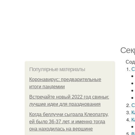
Сек
Сод
С
Популярные материалы
Коронавирус: предварительные
итоги пандемии
Встречайте новый 2022 год свиньи:
лучшие идеи для празднования
С
К
Когда беллуччи сыграла Клеопатру,
К
ей было 36-37 лет, и именно тогда
она находилась на вершине
В