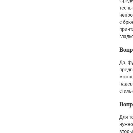
Среди
тесны
непро
с брю
принт
гладко
Вопр
Да, ф
предп
можно
надев
стиль
Вопр
Для т
нужно
вторы