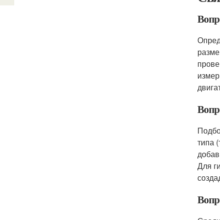
Вопро
Опред
разме
прове
измер
двига
Вопр
Подбо
типа 
добав
Для г
созда
Вопр