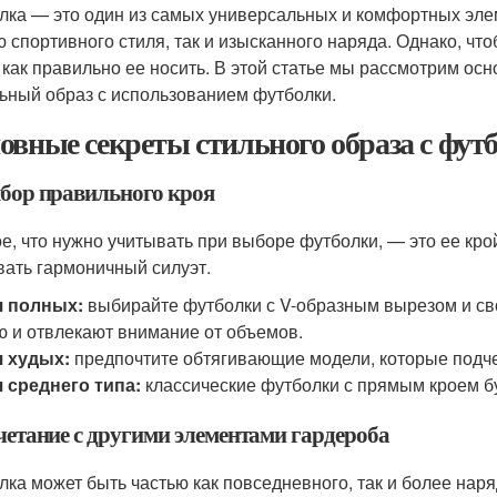
лка — это один из самых универсальных и комфортных элем
ю спортивного стиля, так и изысканного наряда. Однако, чт
, как правильно ее носить. В этой статье мы рассмотрим ос
ьный образ с использованием футболки.
овные секреты стильного образа с фут
ыбор правильного кроя
е, что нужно учитывать при выборе футболки, — это ее кро
вать гармоничный силуэт.
я полных:
выбирайте футболки с V-образным вырезом и сво
 и отвлекают внимание от объемов.
я худых:
предпочтите обтягивающие модели, которые подч
 среднего типа:
классические футболки с прямым кроем б
очетание с другими элементами гардероба
лка может быть частью как повседневного, так и более наряд