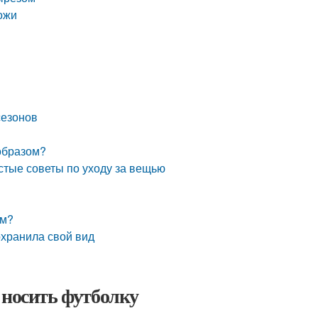
ожи
сезонов
образом?
остые советы по уходу за вещью
ом?
охранила свой вид
 носить футболку