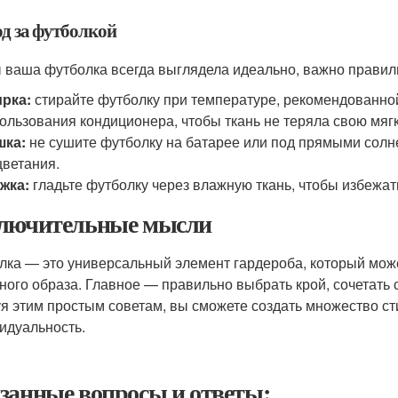
од за футболкой
 ваша футболка всегда выглядела идеально, важно правиль
рка:
стирайте футболку при температуре, рекомендованной
ользования кондиционера, чтобы ткань не теряла свою мягк
шка:
не сушите футболку на батарее или под прямыми солн
ветания.
жка:
гладьте футболку через влажную ткань, чтобы избежа
лючительные мысли
лка — это универсальный элемент гардероба, который может
ного образа. Главное — правильно выбрать крой, сочетать 
я этим простым советам, вы сможете создать множество с
идуальность.
занные вопросы и ответы: