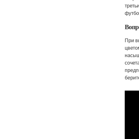
треть
футбо
Вопр
При в
цвето
насыщ
сочет
предп
берит