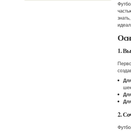
Футбо
часть
знать
идеал
Осн
1. В
Перво
созда
Дл
шею
Дл
Для
2. С
Футбо