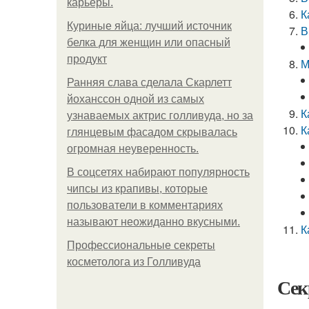
карьеры.
К
Куриные яйца: лучший источник
В
белка для женщин или опасный
продукт
М
Ранняя слава сделала Скарлетт
йоханссон одной из самых
К
узнаваемых актрис голливуда, но за
К
глянцевым фасадом скрывалась
огромная неуверенность.
В соцсетях набирают популярность
чипсы из крапивы, которые
пользователи в комментариях
называют неожиданно вкусными.
К
Профессиональные секреты
косметолога из Голливуда
Сек