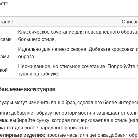
аете.
тание
Описа
Классическое сочетание для повседневного образа.
нсами
большего стиля.
Идеально для летнего сезона. Добавьте кроссовки
тами
образа.
Неожиданное, но стильное сочетание. Попробуйте с
кой
туфли на каблуке.
бавление аксессуаров
суары могут изменить ваш образ, сделав его более интере
япа:
добавляет образу неповторимости и защищает от солн
мка:
выбирайте сумку, которая подчеркивает ваш стиль (нап
ка-тот для более нарядного варианта).
елирные изделия:
простые часы или цепочка добавят обр