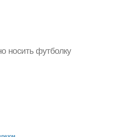
но носить футболку
вырезом