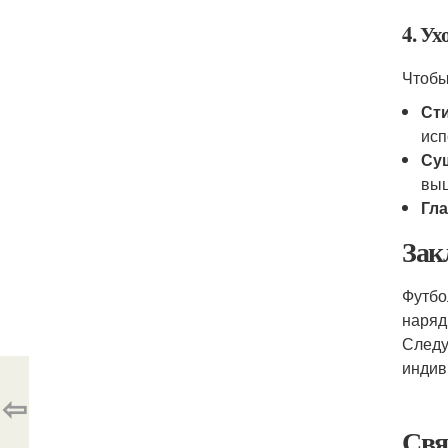
4. Ух
Чтобы
Сти
исп
Су
выц
Гла
Зак
Футбо
наряд
Следу
индив
⇦
Свя