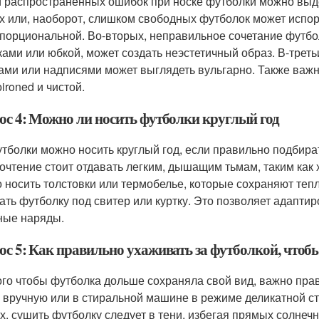
 распространенных ошибок при носке футболки можно выд
х или, наоборот, слишком свободных футболок может испор
порциональной. Во-вторых, неправильное сочетание футбо
ками или юбкой, может создать неэстетичный образ. В-трет
ами или надписями может выглядеть вульгарно. Также важн
ironed и чистой.
ос 4: Можно ли носить футболки круглый год
утболки можно носить круглый год, если правильно подбират
очтение стоит отдавать легким, дышащим тьмам, таким как 
 носить толстовки или термобелье, которые сохраняют тепл
ать футболку под свитер или куртку. Это позволяет адапти
ные наряды.
ос 5: Как правильно ухаживать за футболкой, чтоб
ого чтобы футболка дольше сохраняла свой вид, важно прав
 вручную или в стиральной машине в режиме деликатной ст
х, сушить футболку следует в тени, избегая прямых солнеч