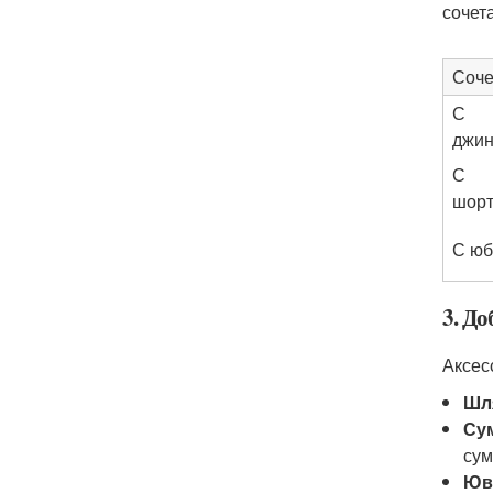
сочет
Соче
С
джи
С
шор
С юб
3. До
Аксес
Шл
Су
сум
Юв