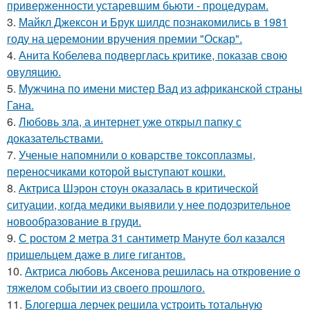
приверженности устаревшим бьюти - процедурам.
3.
Майкл Джексон и Брук шилдс познакомились в 1981
году на церемонии вручения премии "Оскар".
4.
Анита Кобелева подверглась критике, показав свою
овуляцию.
5.
Мужчина по имени мистер Вад из африканской страны
Гана.
6.
Любовь зла, а интернет уже открыл папку с
доказательствами.
7.
Ученые напомнили о коварстве токсоплазмы,
переносчиками которой выступают кошки.
8.
Актриса Шэрон стоун оказалась в критической
ситуации, когда медики выявили у нее подозрительное
новообразование в груди.
9.
С ростом 2 метра 31 сантиметр Мануте бол казался
пришельцем даже в лиге гигантов.
10.
Актриса любовь Аксенова решилась на откровение о
тяжелом событии из своего прошлого.
11.
Блогерша лерчек решила устроить тотальную