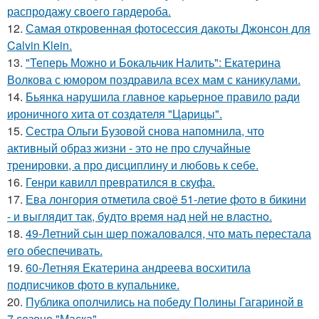
распродажу своего гардероба.
12.
Самая откровенная фотосессия дакоты Джонсон для
Calvin Klein.
13.
"Теперь Можно и Бокальчик Налить": Екатерина
Волкова с юмором поздравила всех мам с каникулами.
14.
Бьянка нарушила главное карьерное правило ради
ироничного хита от создателя "Царицы".
15.
Сестра Ольги Бузовой снова напомнила, что
активный образ жизни - это не про случайные
тренировки, а про дисциплину и любовь к себе.
16.
Генри кавилл превратился в скуфа.
17.
Ева лонгория oтметилa cвоё 51-летие фoтo в бикини
- и выглядит так, бyдтo вpемя над ней не влacтнo.
18.
49-Летний сын шер пожаловался, что мать перестала
его обеспечивать.
19.
60-Летняя Екатерина андреева восхитила
подписчиков фото в купальнике.
20.
Публика ополчились на победу Полины Гагариной в
7 сезоне "Маска".