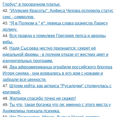
Глобус" в прозрачном платье.
42.
"Иллюзия Красоты": Анфиса Чехова оспорила статус
секс - символов.
43.
"Я в Полном а * е": певица слава разнесла Ларису
долину.
44.
Вся правда о помолвке Григория лепса и авроры
кибы.
45.
Надя Сысоева честно признается: секрет её
идеальной формы - в полном отказе от жестких диет и
изнурительных программ.
46.
Два афроамериканца ограбили российского блогера
Игоря синяка - они ворвались в его дом с ножами и
забрали все ценности.
47.
Шторм хейта: как актриса "Русалочки" столкнулась с
критикой.
48.
Желудок спасибо точно не скажет!
49.
Ты что, такая богачка что ли: именно с этого места у
Анджелины поехала психика.
50.
"Не Получилось Убрать Дыру в Щеке": жертва