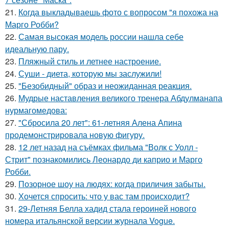
21.
Когда выкладываешь фото с вопросом "я похожа на
Марго Робби?
22.
Самая высокая модель россии нашла себе
идеальную пару.
23.
Пляжный стиль и летнее настроение.
24.
Суши - диета, которую мы заслужили!
25.
"Безобидный" образ и неожиданная реакция.
26.
Мудрые наставления великого тренера Абдулманапа
нурмагомедова:
27.
"Сбросила 20 лет": 61-летняя Алена Апина
продемонстрировала новую фигуру.
28.
12 лет назад на съёмках фильма "Волк с Уолл -
Стрит" познакомились Леонардо ди каприо и Марго
Робби.
29.
Позорное шоу на людях: когда приличия забыты.
30.
Хочется спросить: что у вас там происходит?
31.
29-Летняя Белла хадид стала героиней нового
номера итальянской версии журнала Vogue.