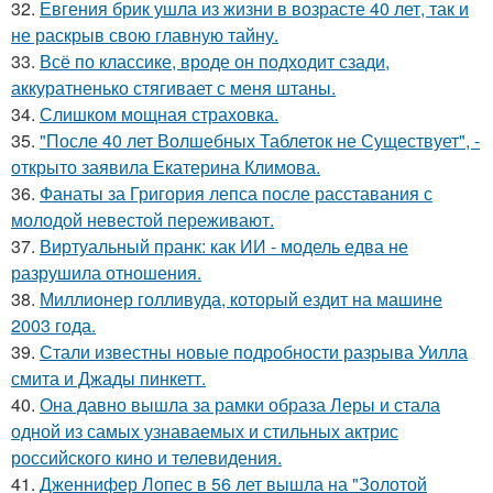
32.
Евгения брик ушла из жизни в возрасте 40 лет, так и
не раскрыв свою главную тайну.
33.
Всё по классике, вроде он подходит сзади,
аккуратненько стягивает с меня штаны.
34.
Слишком мощная страховка.
35.
"После 40 лет Волшебных Таблеток не Существует", -
открыто заявила Екатерина Климова.
36.
Фанаты за Григория лепса после расставания с
молодой невестой переживают.
37.
Виртуальный пранк: как ИИ - модель едва не
разрушила отношения.
38.
Миллионер голливуда, который ездит на машине
2003 года.
39.
Стали известны новые подробности разрыва Уилла
смита и Джады пинкетт.
40.
Она давно вышла за рамки образа Леры и стала
одной из самых узнаваемых и стильных актрис
российского кино и телевидения.
41.
Дженнифер Лопес в 56 лет вышла на "Золотой