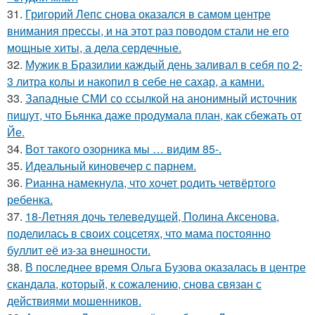
31.
Григорий Лепс снова оказался в самом центре
внимания прессы, и на этот раз поводом стали не его
мощные хиты, а дела сердечные.
32.
Мужик в Бразилии каждый день заливал в себя по 2-
3 литра колы и накопил в себе не сахар, а камни.
33.
Западные СМИ со ссылкой на анонимный источник
пишут, что Бьянка даже продумала план, как сбежать от
Йе.
34.
Вот такого озорника мы … видим 85-.
35.
Идеальный киновечер с парнем.
36.
Рианна намекнула, что хочет родить четвёртого
ребенка.
37.
18-Летняя дочь телеведущей, Полина Аксенова,
поделилась в своих соцсетях, что мама постоянно
буллит её из-за внешности.
38.
В последнее время Ольга Бузова оказалась в центре
скандала, который, к сожалению, снова связан с
действиями мошенников.