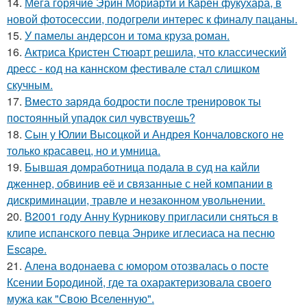
14.
Мега горячие Эрин Мориарти и Карен фукухара, в
новой фотосессии, подогрели интерес к финалу пацаны.
15.
У памелы андерсон и тома круза роман.
16.
Актриса Кристен Стюарт решила, что классический
дресс - код на каннском фестивале стал слишком
скучным.
17.
Вместо заряда бодрости после тренировок ты
постоянный упадок сил чувствуешь?
18.
Сын у Юлии Высоцкой и Андрея Кончаловского не
только красавец, но и умница.
19.
Бывшая домработница подала в суд на кайли
дженнер, обвинив её и связанные с ней компании в
дискриминации, травле и незаконном увольнении.
20.
В2001 году Анну Курникову пригласили сняться в
клипе испанского певца Энрике иглесиаса на песню
Escape.
21.
Алена водонаева с юмором отозвалась о посте
Ксении Бородиной, где та охарактеризовала своего
мужа как "Свою Вселенную".