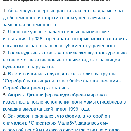
1.
Айза лилуна впервые рассказала, что за два месяца
до беременности вторым сыном у неё случилась
замершая беременность.
2.
Японские учёные начали первые клинические
испытания Trg035 - препарата, который может заставить
организм вырастить новый зуб вместо утраченного.
3.
Голливудские актрисы устроили жесткую конкуренцию
в соцсетях, выкатив новые горячие кадры с разницей
буквально в пару часов.
4.
В сети появились слухи, что экс - солистка группы
"Серебро" катя кищук и рэпер 9mice (настоящее имя -
Сергей Дмитриев) расстались.
5.
Актриса Дженнифер кулидж обрела мировую
известность после исполнения роли мамы стиффлера в
комедии американский пирог 1999 года.
6.
Зак эфрон признался, что форма, в которой он
снимался в "Спасателях Малибу", давалась ему
огромной ценой и никакого счастья за этим не стояло.