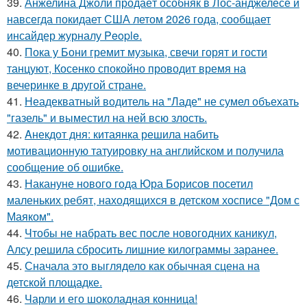
39.
Анжелина Джоли продаёт особняк в Лос-анджелесе и
навсегда покидает США летом 2026 года, сообщает
инсайдер журналу People.
40.
Пока у Бони гремит музыка, свечи горят и гости
танцуют, Косенко спокойно проводит время на
вечеринке в другой стране.
41.
Неадекватный водитель на "Ладе" не сумел объехать
"газель" и выместил на ней всю злость.
42.
Aнекдот дня: китаянка решила набить
мотивационную татуировку на английском и получила
сообщение об ошибке.
43.
Накануне нового года Юра Борисов посетил
маленьких ребят, находящихся в детском хосписе "Дом с
Маяком".
44.
Чтобы не набрать вес после новогодних каникул,
Алсу решила сбросить лишние килограммы заранее.
45.
Сначала это выглядело как обычная сцена на
детской площадке.
46.
Чарли и его шоколадная конница!