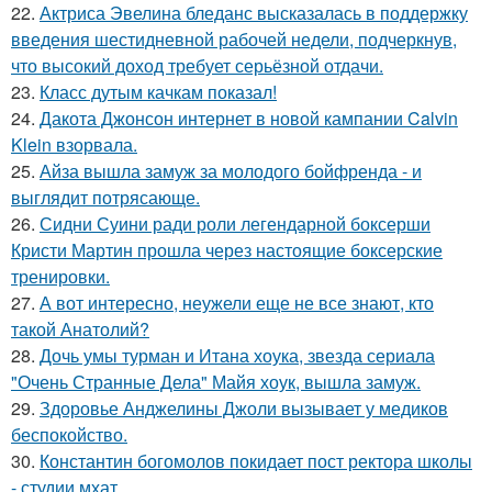
22.
Актриса Эвелина бледанс высказалась в поддержку
введения шестидневной рабочей недели, подчеркнув,
что высокий доход требует серьёзной отдачи.
23.
Класс дутым качкам показал!
24.
Дакота Джонсон интернет в новой кампании Calvin
Klein взорвала.
25.
Айза вышла замуж за молодого бойфренда - и
выглядит потрясающе.
26.
Сидни Суини ради роли легендарной боксерши
Кристи Мартин прошла через настоящие боксерские
тренировки.
27.
А вот интересно, неужели еще не все знают, кто
такой Анатолий?
28.
Дочь умы турман и Итана хоука, звезда сериала
"Очень Странные Дела" Майя хоук, вышла замуж.
29.
Здоровье Анджелины Джоли вызывает у медиков
беспокойство.
30.
Константин богомолов покидает пост ректора школы
- студии мхат.