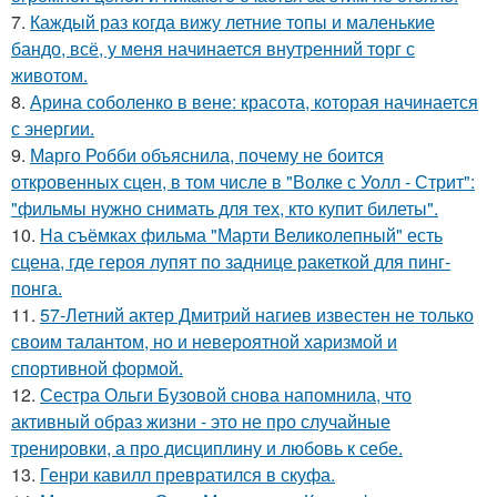
7.
Каждый раз когда вижу летние топы и маленькие
бандо, всё, у меня начинается внутренний торг с
животом.
8.
Арина соболенко в вене: красота, которая начинается
с энергии.
9.
Марго Робби объяснила, почему не боится
откровенных сцен, в том числе в "Волке с Уолл - Стрит":
"фильмы нужно снимать для тех, кто купит билеты".
10.
На съёмках фильма "Марти Великолепный" есть
сцена, где героя лупят по заднице ракеткой для пинг-
понга.
11.
57-Летний актер Дмитрий нагиев известен не только
своим талантом, но и невероятной харизмой и
спортивной формой.
12.
Сестра Ольги Бузовой снова напомнила, что
активный образ жизни - это не про случайные
тренировки, а про дисциплину и любовь к себе.
13.
Генри кавилл превратился в скуфа.