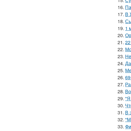
15.
Су
16.
Па
17.
В 
18.
Сы
19.
1 
20.
Ор
21.
22
22.
Мо
23.
Не
24.
Да
25.
Ме
26.
69
27.
Ра
28.
Во
29.
"Я
30.
Чт
31.
В 
32.
"М
33.
Фи