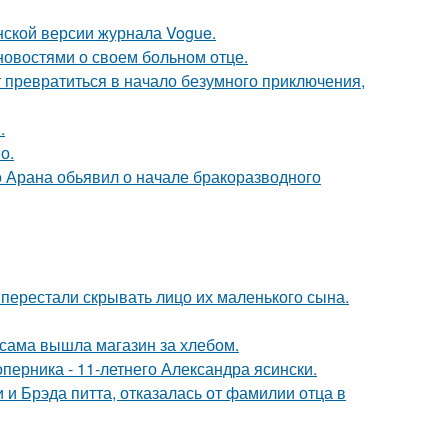
нской версии журнала Vogue.
овостями о своем больном отце.
т превратиться в начало безумного приключения,
.
о.
до Арана обьявил о начале бракоразводного
 перестали скрывать лицо их маленького сына.
 сама вышла магазин за хлебом.
оперника - 11-летнего Александра ясински.
 Брэда питта, отказалась от фамилии отца в