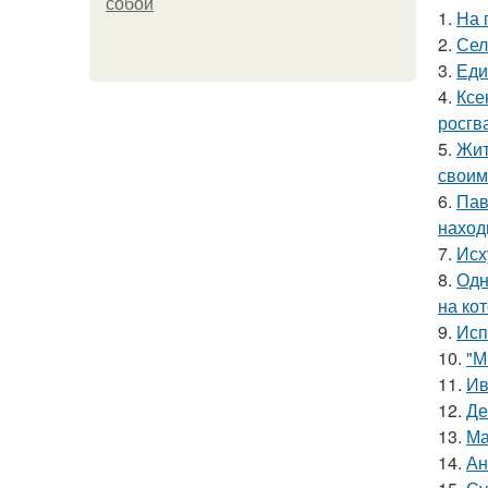
собой
1.
На 
2.
Сел
3.
Еди
4.
Ксе
росгв
5.
Жит
своим
6.
Пав
наход
7.
Исх
8.
Одн
на ко
9.
Исп
10.
"М
11.
Ив
12.
Де
13.
Ма
14.
Ан