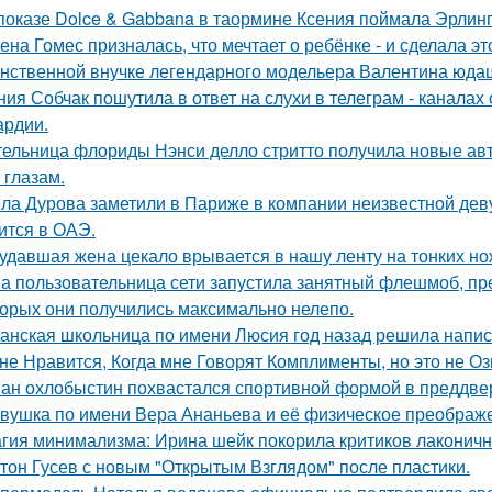
показе Dolce & Gabbana в таормине Ксения поймала Эрлинг
ена Гомес призналась, что мечтает о ребёнке - и сделала эт
нственной внучке легендарного модельера Валентина юдаш
ния Собчак пошутила в ответ на слухи в телеграм - каналах 
ардии.
ельница флориды Нэнси делло стритто получила новые ав
 глазам.
ла Дурова заметили в Париже в компании неизвестной дев
ится в ОАЭ.
удавшая жена цекало врывается в нашу ленту на тонких но
а пользовательница сети запустила занятный флешмоб, пр
торых они получились максимально нелепо.
анская школьница по имени Люсия год назад решила напис
не Нравится, Когда мне Говорят Комплименты, но это не Оз
ан охлобыстин похвастался спортивной формой в преддве
вушка по имени Вера Ананьева и её физическое преображ
гия минимализма: Ирина шейк покорила критиков лаконичн
тон Гусев с новым "Открытым Взглядом" после пластики.