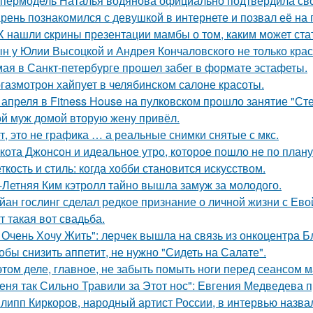
пермодель Наталья водянова официально подтвердила св
рень познакомился с девушкой в интернете и позвал её на 
X нашли cкрины презентации мамбы о том, каким может ста
н у Юлии Высоцкой и Андрея Кончаловского не только крас
мая в Санкт-петербурге прошел забег в формате эстафеты.
газмотрон хайпует в челябинском салоне красоты.
 апреля в Fitness House на пулковском прошло занятие "Ст
й муж домой вторую жену привёл.
т, это не графика … а реальные снимки снятые с мкс.
кота Джонсон и идеальное утро, которое пошло не по плану
ткость и стиль: когда хобби становится искусством.
-Летняя Ким кэтролл тайно вышла замуж за молодого.
йан гослинг сделал редкое признание о личной жизни с Ево
т такая вот свадьба.
 Очень Хочу Жить": лерчек вышла на связь из онкоцентра Б
обы снизить аппетит, не нужно "Сидеть на Салате".
этом деле, главное, не забыть помыть ноги перед сеансом 
еня так Сильно Травили за Этот нос": Евгения Медведева п
липп Киркоров, народный артист России, в интервью назва