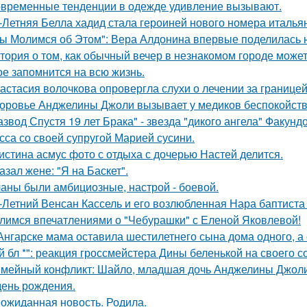
временные тенденции в одежде удивление вызывают.
-Летняя Белла хадид стала героиней нового номера италья
ы Молимся об Этом": Вера Алдонина впервые поделилась н
тория о том, как обычный вечер в незнакомом городе може
ое запомнится на всю жизнь.
астасия волочкова опровергла слухи о лечении за границей
оровье Анджелины Джоли вызывает у медиков беспокойств
азвод Спустя 19 лет Брака" - звезда "дикого ангела" Факун
сса со своей супругой Марией сусини.
истина асмус фото с отдыха с дочерью Настей делится.
азал жене: "Я на Баскет".
аны были амбициозные, настрой - боевой.
-Летний Венсан Кассель и его возлюбленная Нара баптиста
лимся впечатлениями о "Чебурашки" с Еленой Яковлевой!
Ангарске мама оставила шестилетнего сына дома одного, а
й бл *": реакция гроссмейстера Дины беленькой на своего с
мейный конфликт: Шайло, младшая дочь Анджелины Джоли и
день рождения.
ожиданная новость. Родила.