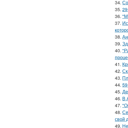
34.
Со
35.
29
36.
"М
37.
Ис
котор
38.
Ан
39.
Зд
40.
"Р
проце
41.
Кр
42.
Ск
43.
Пл
44.
59
45.
Де
46.
В 
47.
"О
48.
Се
свой 
49.
Не