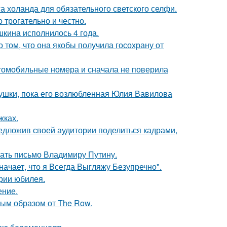
а холанда для обязательного светского селфи.
о трогательно и честно.
кина исполнилось 4 года.
о том, что она якобы получила госохрану от
томобильные номера и сначала не поверила
ушки, пока его возлюбленная Юлия Вавилова
жках.
едложив своей аудитории поделиться кадрами,
ать письмо Владимиру Путину.
начает, что я Всегда Выгляжу Безупречно".
рии юбилея.
ение.
ым образом от The Row.