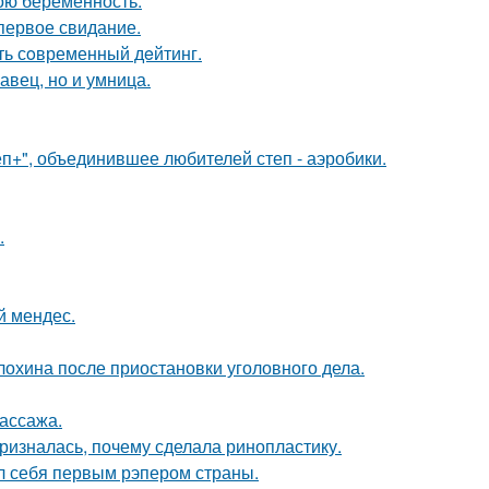
ою беременность.
первое свидание.
ть сoвременный дeйтинг.
авец, но и умница.
еп+", объединившее любителей степ - аэробики.
.
й мендес.
лохина после приостановки уголовного дела.
массажа.
ризналась, почему сделала ринопластику.
л себя первым рэпером страны.