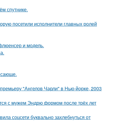
ём спутнике.
торую посетили исполнители главных ролей
флюенсер и модель.
а.
ясающе.
премьеру "Ангелов Чарли" в Нью-йорке, 2003
тся с мужем Эндрю формом после трёх лет
вила соцсети буквально захлебнуться от