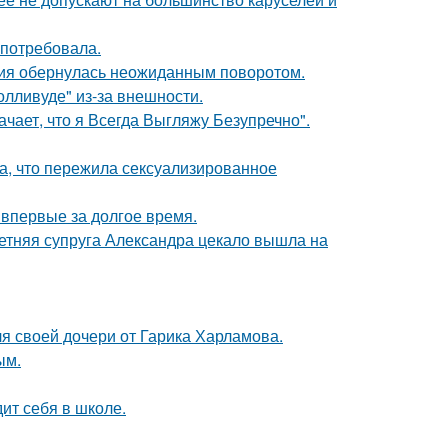
 потребовала.
ория обернулась неожиданным поворотом.
лливуде" из-за внешности.
чает, что я Всегда Выгляжу Безупречно".
а, что пережила сексуализированное
впервые за долгое время.
етняя супруга Александра цекало вышла на
я своей дочери от Гарика Харламова.
ым.
ит себя в школе.