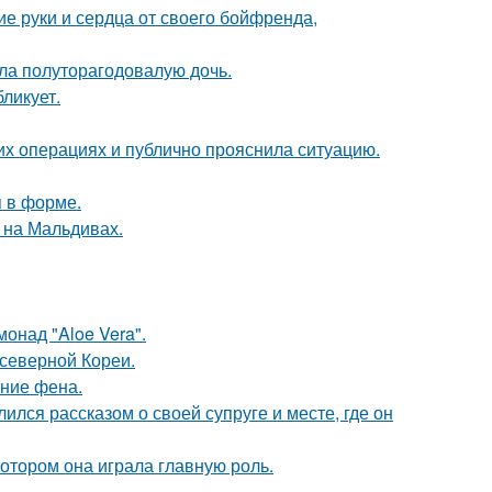
е руки и сердца от своего бойфренда,
ла полуторагодовалую дочь.
ликует.
их операциях и публично прояснила ситуацию.
я в форме.
 на Мальдивах.
монад "Aloe Vera".
 северной Кореи.
ние фена.
ся рассказом о своей супруге и месте, где он
котором она играла главную роль.