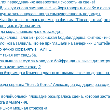
гия переодевания: невероятная скорость на сцене!
йди клум снова заставила Нью-йорк говорить о себе и о сво
вушка захлопнулась: когда самоуверенность подводит.
Нью-йорке состоялась премьера фильма "Последствия", ко
он диас и Джона хилл.
гда мода слишком далеко заходит.
адислава Галаган - российская бодибилдерша, фитнес - ин
лочкова заявила, что её приглашали на вечеринки Эпштейн
о нужно сохранять в ТАЙНЕ.
т такая вот свадьба.
за вышла замуж за молодого бойфренда - и выглядит потр
сто чувствуете холод?
ю бэрримор и Кэмерон диаз пьют шампанское по дороге на 
езда сериала "Белый Лотос" Александра даддарио разводи
.
 волейбольной площадке разыгралась сцена, которая заста
рга и умиления.
ишком мощная страховка.