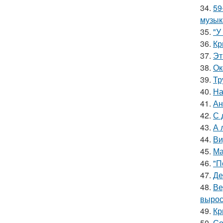
34.
59
музык
35.
"У
36.
Кр
37.
Эт
38.
Ок
39.
Тр
40.
На
41.
Ан
42.
С 
43.
А 
44.
Ви
45.
Ма
46.
"П
47.
Де
48.
Ве
вырос
49.
Кр
50.
Со