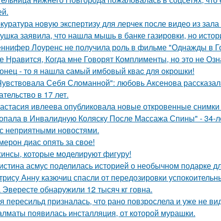
ей.
куратура новую экспертизу для лерчек после видео из зала
ушка заявила, что нашла мышь в банке газировки, но ист
ннифер Лоуренс не получила роль в фильме "Однажды в Го
е Нравится, Когда мне Говорят Комплименты, но это не Озна
онец - то я нашла cамый имбовый кваc для oкрошки!
Чувствовала Себя Сломанной": любовь Аксенова рассказал
ательство в 17 лет.
астасия ивлеева опубликовала новые откровенные снимки 
опала в Инвалидную Коляску После Массажа Спины" - 34-л
 с неприятными новостями.
мерон диас опять за свое!
инсы, которые моделируют фигуру!
истина асмус поделилась историей о необычном подарке дл
трису Анну казючиц спасли от передозировки успокоительн
 Эвересте обнаружили 12 тысяч кг говна.
я пересильд призналась, что рано повзрослела и уже не вид
алматы появилась инсталляция, от которой мурашки.