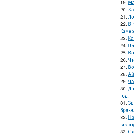
19.
Ма
20.
Ха
21.
Ло
22.
В 
Кэмер
23.
Ко
24.
Вл
25.
Во
26.
Чт
27.
Во
28.
Ай
29.
Ча
30.
Др
год.
31.
Зв
брака
32.
На
восто
33.
Сл