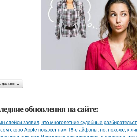
ь дальше →
ледние обновления на сайте:
ин спейси заявил, что многолетние судебные разбирательст
сем скоро Apple покажет нам 18-е айфоны, но, похоже, к ли
ельница нижнего Новгорода пожаловалась в соцсетях, что 