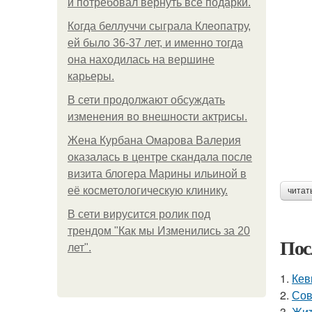
и потребовал вернуть все подарки.
Когда беллуччи сыграла Клеопатру,
ей было 36-37 лет, и именно тогда
она находилась на вершине
карьеры.
В сети продолжают обсуждать
изменения во внешности актрисы.
Жена Курбана Омарова Валерия
оказалась в центре скандала после
визита блогера Марины ильиной в
её косметологическую клинику.
читат
В сети вирусится ролик под
трендом "Как мы Изменились за 20
Пос
лет".
1.
Кев
2.
Сов
3.
Жит