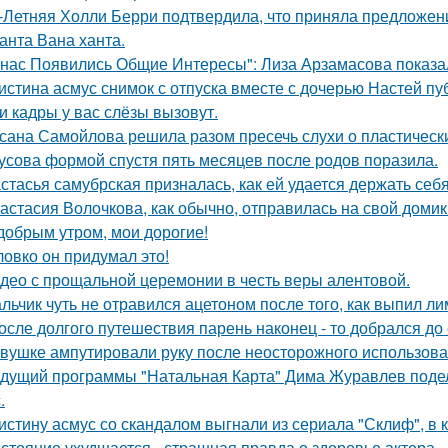
-Летняя Холли Берри подтвердила, что приняла предложени
анта Вана ханта.
 нас Появились Общие Интересы": Лиза Арзамасова показа
истина асмус снимок с отпуска вместе с дочерью Настей пуб
и кадры у вас слёзы вызовут.
сана Самойлова решила разом пресечь слухи о пластическ
усова формой спустя пять месяцев после родов поразила.
стасья самубрская призналась, как ей удается держать себ
астасия Волочкова, как обычно, отправилась на свой домик
добрым утром, мои дорогие!
ловко он придумал это!
део с прощальной церемонии в честь веры алентовой.
льчик чуть не отравился ацетоном после того, как выпил ли
осле долгого путешествия парень наконец - то добрался до
вушке ампутировали руку после неосторожного использова
дущий программы "Натальная Карта" Дима Журавлев поделил
.
истину асмус со скандалом выгнали из сериала "Склиф", в 
стояние ухудшается - страшная правда о здоровье актера.