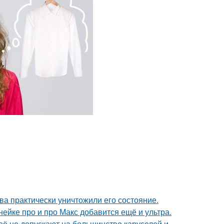
ва практически уничтожили его состояние.
нейке про и про Макс добавится ещё и ультра.
её не допускают на большинство каруселей и