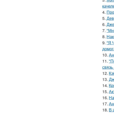
качел
4.
Про
5.
Дев
6.
Дже
7.
"Мн
8.
Нак
9.
"Я 
домог
10.
Ан
11.
"П
связь
12.
Кэ
13.
Дж
14.
Кр
15.
Ак
16.
На
17.
Ан
18.
В 