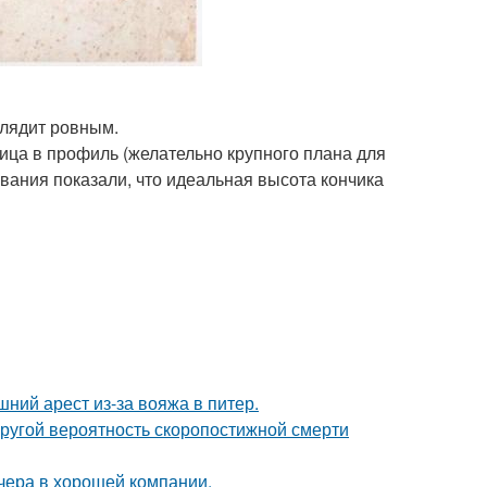
глядит ровным.
ца в профиль (желательно крупного плана для
вания показали, что идеальная высота кончика
ний арест из-за вояжа в питер.
пругой вероятность скоропостижной смерти
чера в хорошей компании.