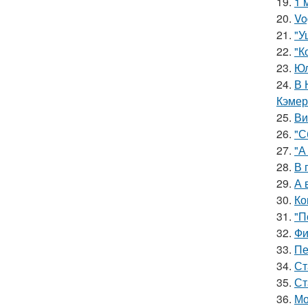
19.
1 
20.
Vo
21.
"У
22.
"К
23.
Юл
24.
В 
Кэмер
25.
Ви
26.
"С
27.
"А
28.
В 
29.
А 
30.
Ко
31.
"П
32.
Фи
33.
Пе
34.
Ст
35.
Ст
36.
Мо