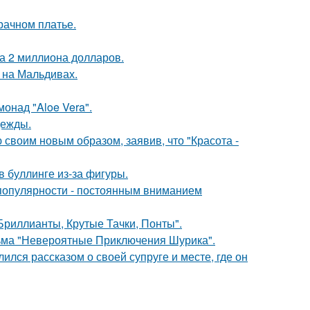
рачном платье.
а 2 миллиона долларов.
 на Мальдивах.
монад "Aloe Vera".
дежды.
своим новым образом, заявив, что "Красота -
 буллинге из-за фигуры.
популярности - постоянным вниманием
Бриллианты, Крутые Тачки, Понты".
льма "Невероятные Приключения Шурика".
ся рассказом о своей супруге и месте, где он