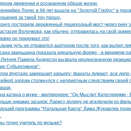
ярном движении и осознанном образе жизни.
еннифер Лопес в 56 лет вышла на "Золотой Глобус" в проз
ощения за такой тон прошу.
конго построили деревянный пешеходный мост через реку з
астасия Волочкова, как обычно, отправилась на свой домик
ловко он придумал это!
льчик чуть не отравился ацетоном после того, как выпил ли
сана акиньшина показала идеальную форму - и минимум о
-Летняя Памела Андерсон вызвала неоднозначную реакцию 
ие Субъективное".
лли фуртадо завершает карьеру: фанаты думают, все дело в
ейкоб элорди столкнулся с неприятным следствием своей 
ацци.
на катина о муже - миллионере: "Он Мыслит Категориями - 
льше никаких загадок: Ларису долину не исключили из фи
дущий программы "Натальная Карта" Дима Журавлев поделил
.
вы точно учитель по музыке?