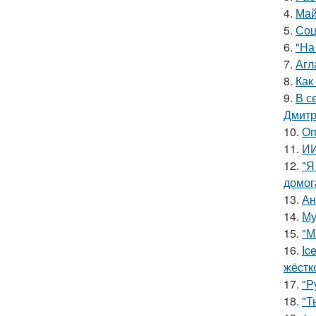
4.
Май
5.
Соц
6.
"На
7.
Агл
8.
Как
9.
В с
Дмитр
10.
Оп
11.
ИИ
12.
"Я
домог
13.
Ан
14.
Му
15.
"М
16.
Ic
жёстк
17.
"Р
18.
"Т