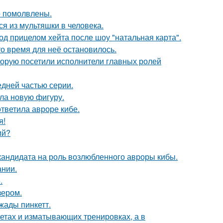
о помолвлены.
я из мультяшки в человека.
д прицелом хейта после шоу "натальная карта".
о время для неё остановилось.
торую посетили исполнители главных ролей
едней частью серии.
ла новую фигуру.
ответила авроре кибе.
я!
ий?
кандидата на роль возлюбленного авроры кибы.
ании.
.
зером.
жады пинкетт.
диетах и изматывающих тренировках, а в