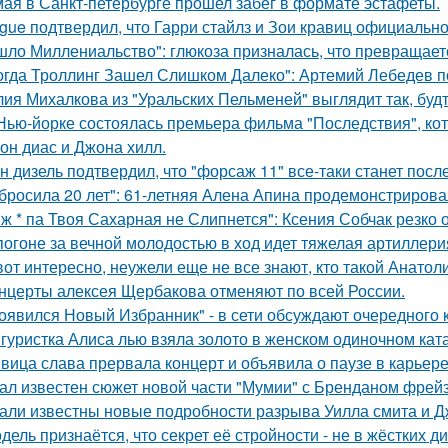
мая в Санкт-петербурге прошел забег в формате эстафеты.
gue подтвердил, что Гарри стайлз и Зои кравиц официальн
шло Миллениальство": глюкоза призналась, что превращаетс
огда Троллинг Зашел Слишком Далеко": Артемий Лебедев по
ия Михалкова из "Уральских Пельменей" выглядит так, будт
Нью-йорке состоялась премьера фильма "Последствия", ко
он диас и Джона хилл.
н дизель подтвердил, что "форсаж 11" все-таки станет посл
бросила 20 лет": 61-летняя Алена Апина продемонстрирова
 ж * па Твоя Сахарная не Слипнется": Ксения Собчак резко 
погоне за вечной молодостью в ход идет тяжелая артиллери
вот интересно, неужели еще не все знают, кто такой Анатол
нцерты алексея Щербакова отменяют по всей России.
оявился Новый Избранник" - в сети обсуждают очередного 
гуристка Алиса лью взяла золото в женском одиночном кат
вица слава прервала концерт и объявила о паузе в карьере
ал известен сюжет новой части "Мумии" с Бренданом фрей
али известны новые подробности разрыва Уилла смита и Д
дель признаётся, что секрет её стройности - не в жёстких 