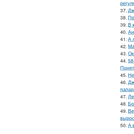
регул
37.
Дж
38.
Пр
39.
В 
40.
Ан
41.
А 
42.
Ма
43.
Ок
44.
58
Понят
45.
Не
46.
Дж
папар
47.
Ле
48.
Бо
49.
Ве
вырос
50.
А 