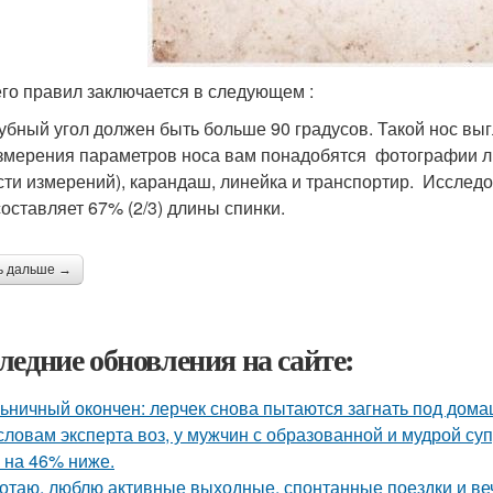
его правил заключается в следующем :
убный угол должен быть больше 90 градусов. Такой нос вы
змерения параметров носа вам понадобятся фотографии ли
сти измерений), карандаш, линейка и транспортир. Исследо
составляет 67% (2/3) длины спинки.
ь дальше →
ледние обновления на сайте:
ьничный окончен: лерчек снова пытаются загнать под домаш
словам эксперта воз, у мужчин с образованной и мудрой су
 на 46% ниже.
отаю, люблю активные выходные, спонтанные поездки и ве