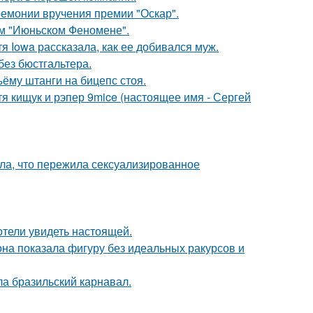
ремонии вручения премии "Оскар".
ом "Июньском Феномене".
я Iowa рассказала, как ее добивался муж.
без бюстгальтера.
ъёму штанги на бицепс стоя.
атя кищук и рэпер 9mice (настоящее имя - Сергей
ла, что пережила сексуализированное
отели увидеть настоящей.
е она показала фигуру без идеальных ракурсов и
ла бразильский карнавал.