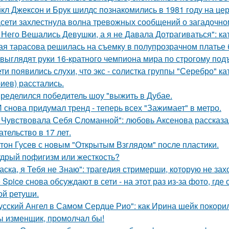
кл Джексон и Брук шилдс познакомились в 1981 году на це
сети захлестнула волна тревожных сообщений о загадочн
 Него Вешались Девушки, а я не Давала Дотрагиваться": кат
ая тарасова решилась на съемку в полупрозрачном платье 
 выглядят руки 16-кратного чемпиона мира по строгому под
ети появились слухи, что экс - солистка группы "Серебро" к
иев) расстались.
ределился победитель шоу "выжить в Дубае.
 снова придумал тренд - теперь всех "Зажимает" в метро.
 Чувствовала Себя Сломанной": любовь Аксенова рассказа
ательство в 17 лет.
тон Гусев с новым "Открытым Взглядом" после пластики.
дрый пофигизм или жесткость?
аска, я Тебя не Знаю": трагедия стримерши, которую не зах
e Spice снова обсуждают в сети - на этот раз из-за фото, гд
ой ретуши.
усский Ангел в Самом Сердце Рио": как Ирина шейк покори
ы изменщик, промолчал бы!