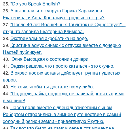
35.
"Do you Speak English?
36.
А вы знали, что супруга Гарика Харламова,
Екатерина, и Анна Ковальчук - родные сестры?
37.
"После 40 лет Волшебных Таблеток не Существует", -
открыто заявила Екатерина Климова.
38.
Экстремальная акробатика на воде.
39.
Кристина асмус снимок с отпуска вместе с дочерью
Настей публикует.
40.
Юлия Высоцкая о состоянии дочери.
41.
Энджи решила, что просто кататься - это скучно.
42.
В окрестностях астаны действует группа пушистых
воров.
43.
Не хочу, чтобы ты достался кому-либо.
44.
"Подожди, зайка, подожди, не начинай рожать прямо
в машине!
45.
Павел воля вместе с двенадцатилетним сыном
Робертом отправились в зимнее путешествие в самый
холодный регион земли - приветливую Якутию.
46.
Так вот что было на самом деле в тот момент на