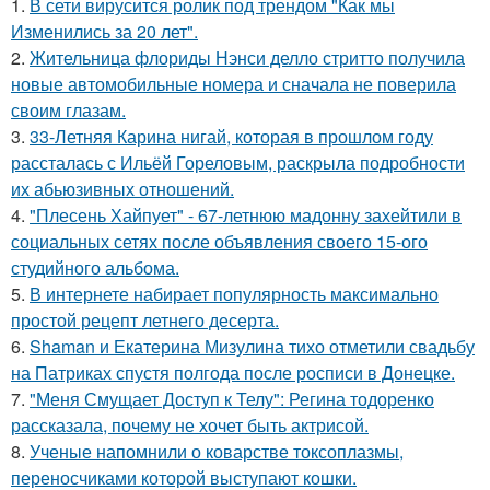
1.
В сети вирусится ролик под трендом "Как мы
Изменились за 20 лет".
2.
Жительница флориды Нэнси делло стритто получила
новые автомобильные номера и сначала не поверила
своим глазам.
3.
33-Летняя Карина нигай, которая в прошлом году
рассталась с Ильёй Гореловым, раскрыла подробности
их абьюзивных отношений.
4.
"Плесень Хайпует" - 67-летнюю мадонну захейтили в
социальных сетях после объявления своего 15-ого
студийного альбома.
5.
В интернете набирает популярность максимально
простой рецепт летнего десерта.
6.
Shaman и Екатерина Мизулина тихо отметили свадьбу
на Патриках спустя полгода после росписи в Донецке.
7.
"Меня Смущает Доступ к Телу": Регина тодоренко
рассказала, почему не хочет быть актрисой.
8.
Ученые напомнили о коварстве токсоплазмы,
переносчиками которой выступают кошки.