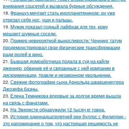
внимания соцсетей и вызвала бурные обсуждения.
18.
Француз мечтает стать инопланетянином: он уже
отрезал себе нос, уши и пальцы.
19.
Мужик показал годный лайфхак для тех, кому
мешают шумные соседи.
20.
Пример невероятной выносливости: Ченнинг татум
продемонстрировал свои физические трансформации
ради ролей в кино.
21.
Бывшая домработница подала в суд на кайли
дженнер, обвинив её и связанные с ней компании в
дискриминации, травле и незаконном увольнении.
22.
Свежие фотографии сына Арнольда шварценеггера
Джозефа баэны.
23.
Елена Темникова впервые за долгое время вышла
на связь с фанатами.
24.
На Эвересте обнаружили 12 тысяч кг говна.
25.
История одиннадцатилетней реи буллос с Филиппин -
это напоминание о том, что настоящая решимость не