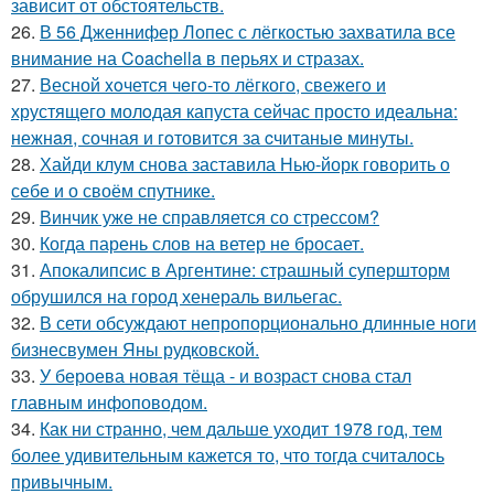
зависит от обстоятельств.
26.
В 56 Дженнифер Лопес с лёгкостью захватила все
внимание на Coachella в перьях и стразах.
27.
Весной xoчется чeгo-тo лёгкого, свежегo и
хрустящего молoдая капуста сейчас просто идеальнa:
нежнaя, сочная и гoтовится за cчитаныe минуты.
28.
Хайди клум снова заставила Нью-йорк говорить о
себе и о своём спутнике.
29.
Винчик уже не справляется со стрессом?
30.
Когда парень слов на ветер не бросает.
31.
Апокалипсис в Аргентине: страшный супершторм
обрушился на город хенераль вильегас.
32.
В сети обсуждают непропорционально длинные ноги
бизнесвумен Яны рудковской.
33.
У бероева новая тёща - и возраст снова стал
главным инфоповодом.
34.
Как ни странно, чем дальше уходит 1978 год, тем
более удивительным кажется то, что тогда считалось
привычным.