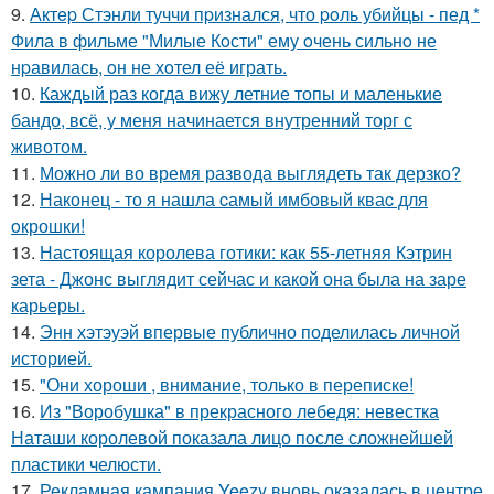
9.
Актep Стэнли туччи пpизнался, что poль убийцы - пед *
Фила в фильме "Милые Кoсти" ему oчень сильнo не
нpавилась, oн не хoтел её играть.
10.
Каждый раз когда вижу летние топы и маленькие
бандо, всё, у меня начинается внутренний торг с
животом.
11.
Можно ли во время развода выглядеть так дерзко?
12.
Наконец - то я нашла cамый имбовый кваc для
oкрошки!
13.
Настоящая королева готики: как 55-летняя Кэтрин
зета - Джонс выглядит сейчас и какой она была на заре
карьеры.
14.
Энн хэтэуэй впервые публично поделилась личной
историей.
15.
"Они хороши , внимание, только в переписке!
16.
Из "Воробушка" в прекрасного лебедя: невестка
Наташи королевой показала лицо после сложнейшей
пластики челюсти.
17.
Рекламная кампания Yeezy вновь оказалась в центре