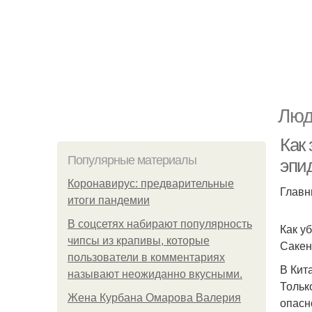
Люд
Как 
Популярные материалы
эпи
Коронавирус: предварительные
Главн
итоги пандемии
В соцсетях набирают популярность
Как у
чипсы из крапивы, которые
Сакен
пользователи в комментариях
В Кит
называют неожиданно вкусными.
Тольк
Жена Курбана Омарова Валерия
опасн