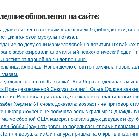
ледние обновления на сайте:
а, давно известная своим увлечением бодибилдингом, впе
ист джиган свои мускулы показал.
едание по делу сони мармеладовой на позитивных вайбах 
тране зафиксировали аномальный психологический сдвиг: п
ь настигают парней на 10 лет раньше.
ельница флориды Нэнси делло стритто получила новые ав
 глазам.
ксуальность - это не Картинка": Ани Лорак поделилась мысл
ск Преждевременной Сексуализации": Ольга Орлова заявила,
стасия Решетова призналась, что жалеет о пластических оп
забет Хёрли в 61 снова доказала: возраст - не приговор сти
еннифер Лоуренс не получила роль в фильме "Однажды в Г
 матче сборной США камера показала двух девушек и футб
лли бобби браун откровенно поделилась своими планами н
-Летняя девушка из Сингапура пришла на открытый кастинг