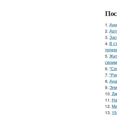
Пос
1.
Анн
2.
Арт
3.
Зас
4.
В с
тепер
5.
Жит
своим
6.
"Се
7.
"Ри
8.
Ана
9.
Эли
10.
Дж
11.
На
12.
Ми
13.
15