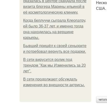
оказалась в центре скандала после
Неско
визита блогера Марины ильиной в
США. 
её косметологическую клинику.
Когда беллуччи сыграла Клеопатру,
ей было 36-37 лет, и именно тогда
она находилась на вершине
карьеры.
Бывший пришёл к своей сеньорите
и потребовал вернуть все подарки.
В сети вирусится ролик под
трендом "Как мы Изменились за 20
лет".
В сети продолжают обсуждать
изменения во внешности актрисы.
читат