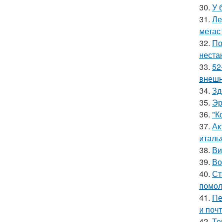
30.
У 
31.
Ле
метас
32.
По
неста
33.
52
внешн
34.
Зд
35.
Эр
36.
"К
37.
Ак
италь
38.
Ви
39.
Во
40.
Ст
помол
41.
Пе
и поч
42.
Те