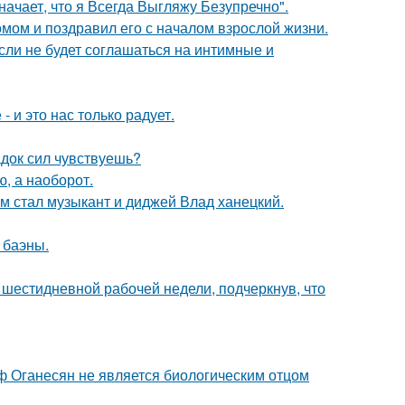
начает, что я Всегда Выгляжу Безупречно".
мом и поздравил его с началом взрослой жизни.
сли не будет соглашаться на интимные и
 и это нас только радует.
док сил чувствуешь?
ю, а наоборот.
 стал музыкант и диджей Влад ханецкий.
 баэны.
шестидневной рабочей недели, подчеркнув, что
иф Оганесян не является биологическим отцом