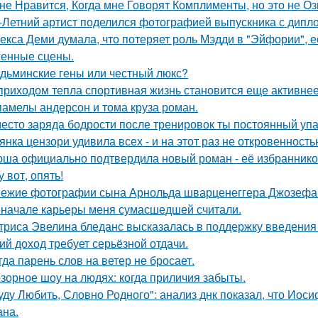
не Нравится, Когда мне Говорят Комплименты, но это не Оз
-Летний артист поделился фотографией выпускника с дипло
екса Деми думала, что потеряет роль Мэдди в "Эйфории", е
енные сцены.
дьминские гены или честный люкс?
приходом тепла спортивная жизнь становится еще активнее -
памелы андерсон и тома круза роман.
есто заряда бодрости после тренировок ты постоянный упа
янка цензори удивила всех - и на этот раз не откровенность
ша официально подтвердила новый роман - её избранником
у вот, опять!
ежие фотографии сына Арнольда шварценеггера Джозефа
 начале карьеры меня сумасшедшей считали.
триса Эвелина бледанс высказалась в поддержку введения 
ий доход требует серьёзной отдачи.
гда парень слов на ветер не бросает.
зорное шоу на людях: когда приличия забыты.
уду Любить, Словно Родного": анализ днк показал, что Иос
на.