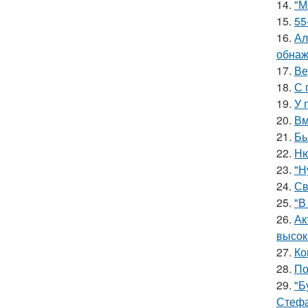
14.
"М
15.
55
16.
Ал
обнаж
17.
Ве
18.
С 
19.
У 
20.
Вм
21.
Бь
22.
Ню
23.
"Н
24.
Св
25.
"В
26.
Ак
высок
27.
Ко
28.
По
29.
"Б
Стефа