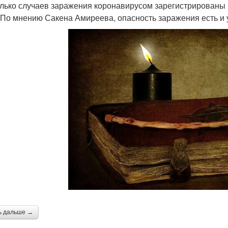
лько случаев заражения коронавирусом зарегистрированы 
По мнению Сакена Амиреева, опасность заражения есть и у
ь дальше →