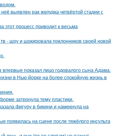
оводом.
у неё выявлен рак желудка четвёртой стадии с
да этот процесс приводит к весьма
а тв - шоу и шокировала поклонников своей новой
о.
 впервые показал лицо годовалого сына Адама.
изни в Нью-йорке на более спокойную жизнь в
шения.
форме затронула тему пластики.
азала фигуру в бикини и намекнула на
ые появилась на сцене после тяжёлого инсульта
 день, и они (по ее словам) не пахнут.