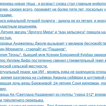
бероева новая тёща - и возраст снова стал главным инфоп
рчек, скорее всего, проживёт не более пяти лет, поскольку 
тазами.
иск идеальной лучшей подруги - задача не из легких, и иног
ндартным решениям.
-Летняя звезда "Другого Мира" и "ван хельсинга" пришла н
остью.
оровье Анджелины Джоли вызывает у медиков беспокойств
ин Мориарти - старлайт из "Пацанов".
опия Теоны": бывший муж Ксении Бородиной Курбан омаров
тер Уиллем Дефо постепенно сменил стремительный темп ж
янской сельской местности.
ртуальный пранк: как ИИ - модель едва не разрушила отно
 время разговора на съёмках Аманда сейфрид в шутливой 
аршая дочь веры Брежневой, 24-летняя Соня киперман, пок
вку.
вица Ая (Светлана Назаренко) из группы "город 312" вперв
ти трёхлетнего перерыва.
перь к важным новостям - Дрю бэрримор не моет ноги каждый