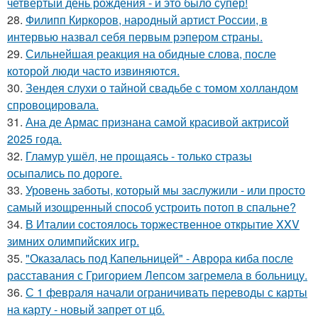
четвёртый день рождения - и это было супер!
28.
Филипп Киркоров, народный артист России, в
интервью назвал себя первым рэпером страны.
29.
Сильнейшая реакция на обидные слова, после
которой люди часто извиняются.
30.
Зендея слухи о тайной свадьбе с томом холландом
спровоцировала.
31.
Ана де Армас признана самой красивой актрисой
2025 года.
32.
Гламур ушёл, не прощаясь - только стразы
осыпались по дороге.
33.
Уровень заботы, который мы заслужили - или просто
самый изощренный способ устроить потоп в спальне?
34.
В Италии состоялось торжественное открытие XXV
зимних олимпийских игр.
35.
"Оказалась под Капельницей" - Аврора киба после
расставания с Григорием Лепсом загремела в больницу.
36.
С 1 февраля начали ограничивать переводы с карты
на карту - новый запрет от цб.