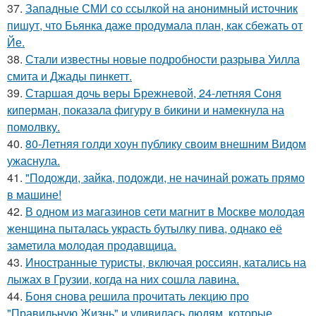
37.
Западные СМИ со ссылкой на анонимный источник
пишут, что Бьянка даже продумала план, как сбежать от
Йе.
38.
Стали известны новые подробности разрыва Уилла
смита и Джады пинкетт.
39.
Старшая дочь веры Брежневой, 24-летняя Соня
киперман, показала фигуру в бикини и намекнула на
помолвку.
40.
80-Летняя голди хоун публику своим внешним Видом
ужаснула.
41.
"Подожди, зайка, подожди, не начинай рожать прямо
в машине!
42.
В одном из магазинов сети магнит в Москве молодая
женщина пыталась украсть бутылку пива, однако её
заметила молодая продавщица.
43.
Иностранные туристы, включая россиян, катались на
лыжах в Грузии, когда на них сошла лавина.
44.
Боня снова решила прочитать лекцию про
"Правильную Жизнь" и удивилась людям, которые