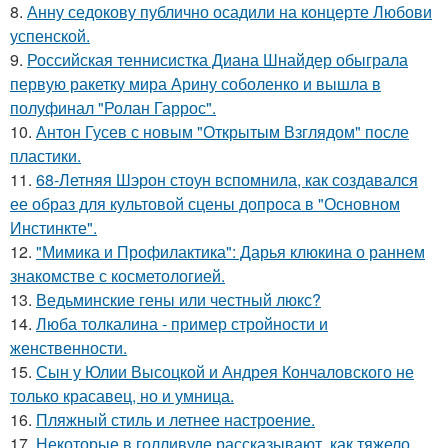
8.
Анну седокову публично осадили на концерте Любови
успенской.
9.
Российская теннисистка Диана Шнайдер обыграла
первую ракетку мира Арину соболенко и вышла в
полуфинал "Ролан Гаррос".
10.
Антон Гусев с новым "Открытым Взглядом" после
пластики.
11.
68-Летняя Шэрон стоун вспомнила, как создавался
ее образ для культовой сцены допроса в "Основном
Инстинкте".
12.
"Мимика и Профилактика": Дарья клюкина о раннем
знакомстве с косметологией.
13.
Ведьминские гены или честный люкс?
14.
Люба толкалина - пример стройности и
женственности.
15.
Сын у Юлии Высоцкой и Андрея Кончаловского не
только красавец, но и умница.
16.
Пляжный стиль и летнее настроение.
17.
Некоторые в голливуде рассказывают, как тяжело