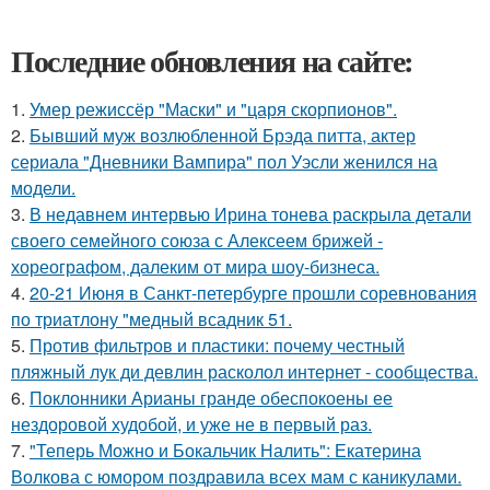
Последние обновления на сайте:
1.
Умер режиссёр "Маски" и "царя скорпионов".
2.
Бывший муж возлюбленной Брэда питта, актер
сериала "Дневники Вампира" пол Уэсли женился на
модели.
3.
В недавнем интервью Ирина тонева раскрыла детали
своего семейного союза с Алексеем брижей -
хореографом, далеким от мира шоу-бизнеса.
4.
20-21 Июня в Санкт-петербурге прошли соревнования
по триатлону "медный всадник 51.
5.
Против фильтров и пластики: почему честный
пляжный лук ди девлин расколол интернет - сообщества.
6.
Поклонники Арианы гранде обеспокоены ее
нездоровой худобой, и уже не в первый раз.
7.
"Теперь Можно и Бокальчик Налить": Екатерина
Волкова с юмором поздравила всех мам с каникулами.