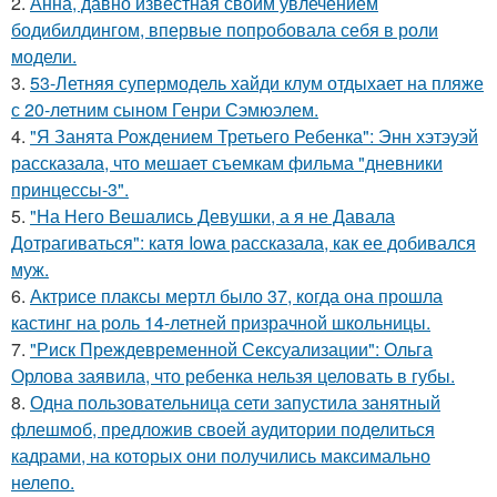
2.
Анна, давно известная своим увлечением
бодибилдингом, впервые попробовала себя в роли
модели.
3.
53-Летняя супермодель хайди клум отдыхает на пляже
с 20-летним сыном Генри Сэмюэлем.
4.
"Я Занята Рождением Третьего Ребенка": Энн хэтэуэй
рассказала, что мешает съемкам фильма "дневники
принцессы-3".
5.
"На Него Вешались Девушки, а я не Давала
Дотрагиваться": катя Iowa рассказала, как ее добивался
муж.
6.
Актрисе плаксы мертл было 37, когда она прошла
кастинг на роль 14-летней призрачной школьницы.
7.
"Риск Преждевременной Сексуализации": Ольга
Орлова заявила, что ребенка нельзя целовать в губы.
8.
Одна пользовательница сети запустила занятный
флешмоб, предложив своей аудитории поделиться
кадрами, на которых они получились максимально
нелепо.