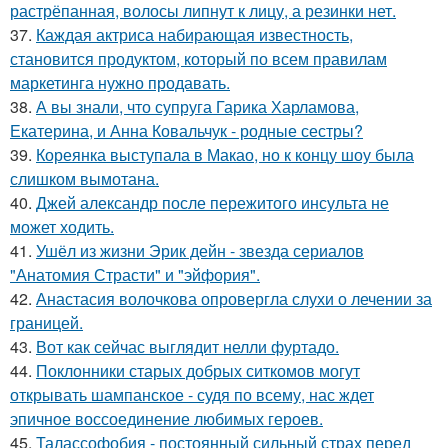
растрёпанная, волосы липнут к лицу, а резинки нет.
37.
Каждая актриса набирающая известность,
становится продуктом, который по всем правилам
маркетинга нужно продавать.
38.
А вы знали, что супруга Гарика Харламова,
Екатерина, и Анна Ковальчук - родные сестры?
39.
Кореянка выступала в Макао, но к концу шоу была
слишком вымотана.
40.
Джей александр после пережитого инсульта не
может ходить.
41.
Ушёл из жизни Эрик дейн - звезда сериалов
"Анатомия Страсти" и "эйфория".
42.
Анастасия волочкова опровергла слухи о лечении за
границей.
43.
Вот как сейчас выглядит нелли фуртадо.
44.
Поклонники старых добрых ситкомов могут
открывать шампанское - судя по всему, нас ждет
эпичное воссоединение любимых героев.
45.
Талассофобия - постоянный сильный страх перед