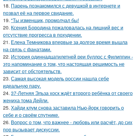
18.
Парень познакомился с девушкой в интернете и
позвал её на первое свидание.
19.
"Ты изменщик, промолчал бы!
20.
Ксения Бородина пожаловалась на лишний вес и
отсутствие прогресса в похудении.
21.
Елена Темникова впервые за долгое время вышла
на связь с фанатами.
22.
История одиннадцатилетней реи буллос с Филиппин -
это напоминание о том, что настоящая решимость не
зависит от обстоятельств.
23.
Самая высокая модель россии нашла себе
идеальную пару.
24.
37-Летняя Эльза хоск ждёт второго ребёнка от своего
жениха тома Дейли.
25.
Хайди клум снова заставила Нью-йорк говорить о
себе и о своём спутнике.
26.
Вопрос о том, что важнее - любовь или расчёт, до сих
пор вызывает дискуссии.