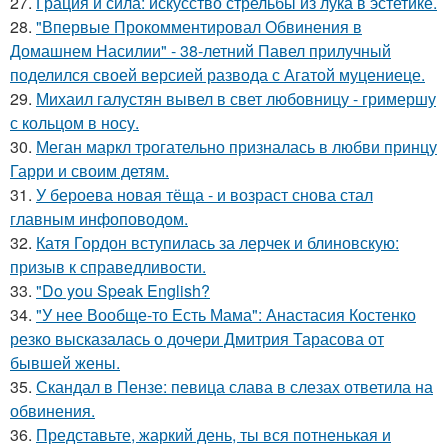
27.
Грация и сила: искусство стрельбы из лука в эстетике.
28.
"Впервые Прокомментировал Обвинения в
Домашнем Насилии" - 38-летний Павел прилучный
поделился своей версией развода с Агатой муцениеце.
29.
Михаил галустян вывел в свет любовницу - гримершу
с кольцом в носу.
30.
Меган маркл трогательно призналась в любви принцу
Гарри и своим детям.
31.
У бероева новая тёща - и возраст снова стал
главным инфоповодом.
32.
Катя Гордон вступилась за лерчек и блиновскую:
призыв к справедливости.
33.
"Do you Speak English?
34.
"У нее Вообще-то Есть Мама": Анастасия Костенко
резко высказалась о дочери Дмитрия Тарасова от
бывшей жены.
35.
Скандал в Пензе: певица слава в слезах ответила на
обвинения.
36.
Представьте, жаркий день, ты вся потненькая и