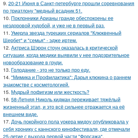
9.
20-21 Июня в Санкт-петербурге прошли соревнования
по триатлону "медный всадник 51.
10.
Поклонники Арианы гранде обеспокоены ее
нездоровой худобой, и уже не в первый раз.
11.
Умерла звезда турецких сериалов "Клюквенный
Щербет" и "семья" - эдже иртем.
12.
Актриса Шэрон стоун оказалась в критической
ситуации, когда медики выявили у нее подозрительное
новообразование в груди.
13.
Голодание - это не только про еду.
14.
"Мимика и Профилактика": Дарья клюкина о раннем
знакомстве с косметологией.
15.
Мудрый пофигизм или жесткость?
16.
58-Летняя Николь кидман переживает тяжёлый
жизненный этап, и это всё сильнее отражается на её
внешнем виде.
17.
Дочь покойного пола уокера мидоу опубликовала у
себя хронику с каннского кинофестиваля, где отмечали
25-летие с выхода первой части "Форсажа".