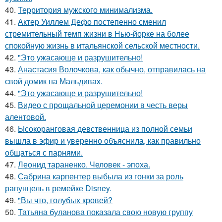
40.
Территория мужского минимализма.
41.
Актер Уиллем Дефо постепенно сменил
стремительный темп жизни в Нью-йорке на более
спокойную жизнь в итальянской сельской местности.
42.
"Это ужасающе и разрушительно!
43.
Анастасия Волочкова, как обычно, отправилась на
свой домик на Мальдивах.
44.
"Это ужасающе и разрушительно!
45.
Видео с прощальной церемонии в честь веры
алентовой.
46.
Ысокоранговая девственница из полной семьи
вышла в эфир и уверенно объяснила, как правильно
общаться с парнями.
47.
Леонид тараненко. Человек - эпоха.
48.
Сабрина карпентер выбыла из гонки за роль
рапунцель в ремейке Disney.
49.
"Вы что, голубых кровей?
50.
Татьяна буланова показала свою новую группу