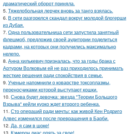
драматический оборот приняла.
5.
Тяжелобольная лерчек вновь за танго взялась.
6.
В сети разгорелся скандал вокруг молодой блогерши
из Дубая.
7.
Одна пользовательница сети запустила занятный
флешмоб, предложив своей аудитории поделиться
кадрами, на которых они получились максимально
нелепо.
8.
Анна хилькевич призналась, что за годы брака с
Артуром Волковым ей не раз приходилось принимать
жесткие решения ради спокойствия в семье.
9.
Ученые напомнили о коварстве токсоплазмы,
переносчиками которой выступают кошки.
10.
Снова будет девочка: звезда "Теории Большого
Взрыва" кейли куоко ждет второго ребенка.
11.
Сто операций ради мечты: как живой Кен Родриго
Алвес изменился после превращения в Барби.
12.
Да, я сам в шоке!
13.
Кэмерон диас опять за свое!