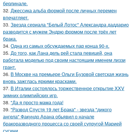
берлинале.
32.
Джессика альба формой после личных перемен
впечатляет.
33.
Звезда сериала "Белый Лотос" Александра даддарио
разводится с мужем Эндрю формом после трёх лет
брака.
34.
Одна из самых обсуждаемых пар конца 90-х.
35.
До того, как Лана дель рей стала певицей, она
работала моделью под своим настоящим именем лиззи
грант.
36.
В Москве на премьере Ольги Бузовой светская жизнь
вновь зажглась яркими красками.
37.
В Италии состоялось торжественное открытие XXV
зимних олимпийских игр.
38.
"Да я просто мама года!
39.
"Развод Спустя 19 лет Брака" - звезда "дикого
ангела" Факундо Арана обьявил о начале
бракоразводного процесса со своей супругой Марией
сусини.