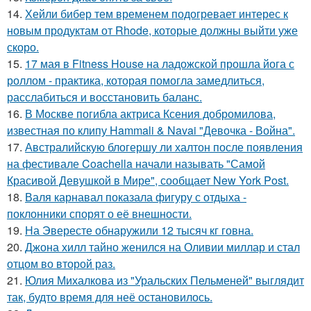
14.
Хейли бибер тем временем подогревает интерес к
новым продуктам от Rhode, которые должны выйти уже
скоро.
15.
17 мая в Fitness House на ладожской прошла йога с
роллом - практика, которая помогла замедлиться,
расслабиться и восстановить баланс.
16.
В Москве погибла актриса Ксения добромилова,
известная по клипу Hammali & Navai "Девочка - Война".
17.
Австралийскую блогершу ли халтон после появления
на фестивале Coachella начали называть "Самой
Красивой Девушкой в Мире", сообщает New York Post.
18.
Валя карнавал показала фигуру с отдыха -
поклонники спорят о её внешности.
19.
На Эвересте обнаружили 12 тысяч кг говна.
20.
Джона хилл тайно женился на Оливии миллар и стал
отцом во второй раз.
21.
Юлия Михалкова из "Уральских Пельменей" выглядит
так, будто время для неё остановилось.