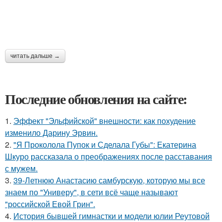
читать дальше →
Последние обновления на сайте:
1.
Эффект "Эльфийской" внешности: как похудение
изменило Дарину Эрвин.
2.
"Я Проколола Пупок и Сделала Губы": Екатерина
Шкуро рассказала о преображениях после расставания
с мужем.
3.
39-Летнюю Анастасию самбурскую, которую мы все
знаем по "Универу", в сети всё чаще называют
"российской Евой Грин".
4.
История бывшей гимнастки и модели юлии Реутовой