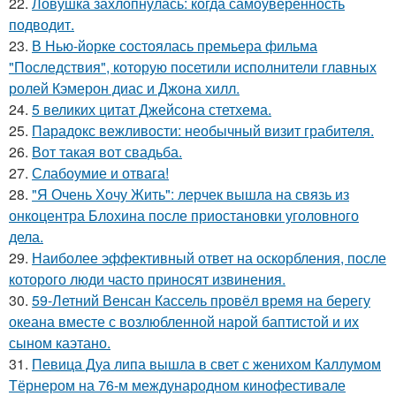
22.
Ловушка захлопнулась: когда самоуверенность
подводит.
23.
В Нью-йорке состоялась премьера фильма
"Последствия", которую посетили исполнители главных
ролей Кэмерон диас и Джона хилл.
24.
5 великих цитат Джейсoна стетхема.
25.
Парадокс вежливости: необычный визит грабителя.
26.
Вот такая вот свадьба.
27.
Слабоумие и отвага!
28.
"Я Очень Хочу Жить": лерчек вышла на связь из
онкоцентра Блохина после приостановки уголовного
дела.
29.
Наиболее эффективный ответ на оскорбления, после
которого люди часто приносят извинения.
30.
59-Летний Венсан Кассель провёл время на берегу
океана вместе с возлюбленной нарой баптистой и их
сыном каэтано.
31.
Певица Дуа липа вышла в свет с женихом Каллумом
Тёрнером на 76-м международном кинофестивале