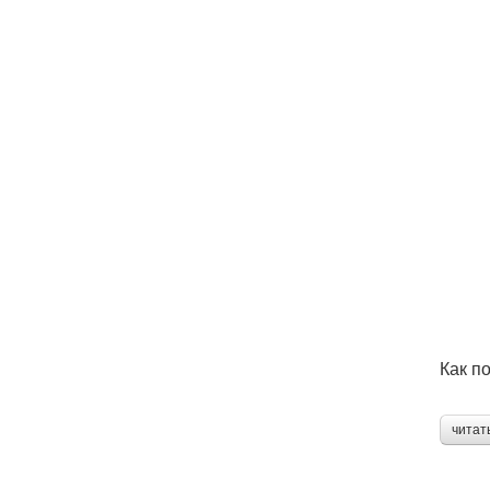
Как п
читат