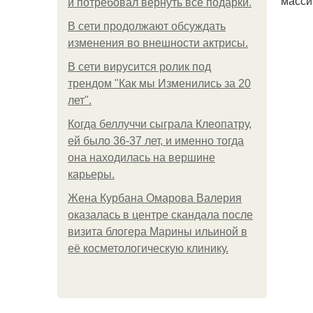
масси
и потребовал вернуть все подарки.
В сети продолжают обсуждать
изменения во внешности актрисы.
В сети вирусится ролик под
трендом "Как мы Изменились за 20
лет".
Когда беллуччи сыграла Клеопатру,
ей было 36-37 лет, и именно тогда
она находилась на вершине
карьеры.
Жена Курбана Омарова Валерия
оказалась в центре скандала после
визита блогера Марины ильиной в
её косметологическую клинику.