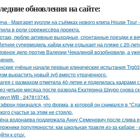
ледние обновления на сайте:
яча - Маргарет куолли на съёмках нового клипа House Tour -
пила в роли сорежиссёра проекта.
отаю, люблю активные выходные, спонтанные поездки и ве
Летняя супермодель хайди клум отдыхает на пляже с 20-ле
ловное дело против Валерии Чекалиной возобновили, а уже 
чения.
нские учёные начали первые клинические испытания Trg035
изм вырастить новый зуб вместо утраченного.
агея с размахом отметила 40-летие и поделилась кадрами с
ез четыре месяца после развода Екатерина Шкуро снова сказ
икул WB - 247813745.
 эфрон признался, что форма, в которой он снимался в "Сп
кого счастья за этим не стояло.
ёна водонаева поддержала Анну Семенович после слива е
ложники популярности: как школьная травля из-за кабаре -
йти к отцу.