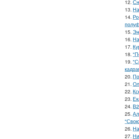
12.
Сн
13.
На
14.
Ро
полуф
15.
Эн
16.
На
17.
Ку
18.
"П
19.
"С
кадра
20.
По
21.
Ол
22.
Кс
23.
Ек
24.
В2
25.
Ал
"Свою
26.
На
27.
Ни