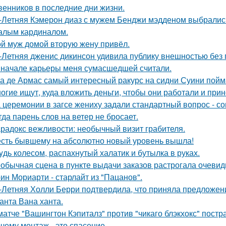
венников в последние дни жизни.
-Летняя Кэмерон диаз с мужем Бенджи мэдденом выбрались
алым кардиналом.
й муж домой вторую жену привёл.
-Летняя дженис дикинсон удивила публику внешностью без 
 начале карьеры меня сумасшедшей считали.
а де Армас самый интересный ракурс на сидни Суини пойм
огие ищут, куда вложить деньги, чтобы они работали и при
 церемонии в загсе жениху задали стандартный вопрос - сог
гда парень слов на ветер не бросает.
радокс вежливости: необычный визит грабителя.
сть бывшему на абсолютно новый уровень вышла!
yдь колесом, распахнутый халатик и бутылка в руках.
обычная сцена в пункте выдачи заказов растрогала очевидц
ин Мориарти - старлайт из "Пацанов".
-Летняя Холли Берри подтвердила, что приняла предложени
анта Вана ханта.
матче "Вашингтон Кэпиталз" против "чикаго блэкхокс" пост
чему монтаж - это спасение.