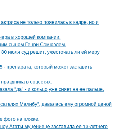
 актриса не только появилась в кадре, но и
чера в хорошей компании.
тним сыном Генри Сэмюэлем.
30 июля суд решит, ужесточать ли ей меру
 - препарата, который может заставить
 праздника в соцсетях.
ала "да" - и кольцо уже сияет на ее пальце.
асателях Малибу", давалась ему огромной ценой
е фото на пляже.
 шоу Агаты муцениеце заставила ее 13-летнего