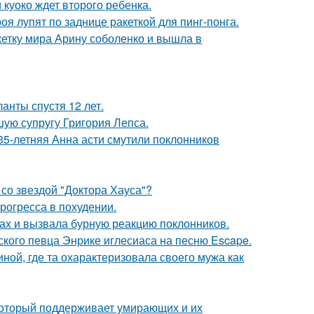
 куоко ждет второго ребенка.
я лупят по заднице ракеткой для пинг-понга.
етку мира Арину соболенко и вышла в
анты спустя 12 лет.
ую супругу Григория Лепса.
35-летняя Анна асти смутили поклонников
со звездой "Доктора Хауса"?
рогресса в похудении.
ах и вызвала бурную реакцию поклонников.
ского певца Энрике иглесиаса на песню Escape.
ной, где та охарактеризовала своего мужа как
 который поддерживает умирающих и их