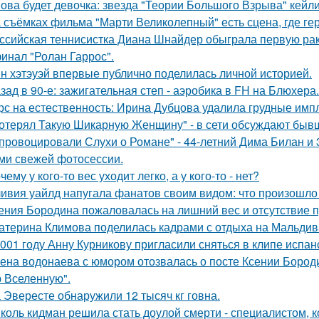
ова будет девочка: звезда "Теории Большого Взрыва" кейли
 съёмках фильма "Марти Великолепный" есть сцена, где геро
ссийская теннисистка Диана Шнайдер обыграла первую рак
инал "Ролан Гаррос".
н хэтэуэй впервые публично поделилась личной историей.
зад в 90-е: зажигательная степ - аэробика в FH на Блюхера.
рс на естественность: Ирина Дубцова удалила грудные импл
отерял Такую Шикарную Женщину" - в сети обсуждают бывш
провоцировали Слухи о Романе" - 44-летний Дима Билан и 
ми свежей фотосессии.
чему у кого-то вес уходит легко, а у кого-то - нет?
ивия уайлд напугала фанатов своим видом: что произошло 
ения Бородина пожаловалась на лишний вес и отсутствие п
атерина Климова поделилась кадрами с отдыха на Мальдив
001 году Анну Курникову пригласили сняться в клипе испан
ена водонаева с юмором отозвалась о посте Ксении Бороди
 Вселенную".
 Эвересте обнаружили 12 тысяч кг говна.
коль кидман решила стать доулой смерти - специалистом,