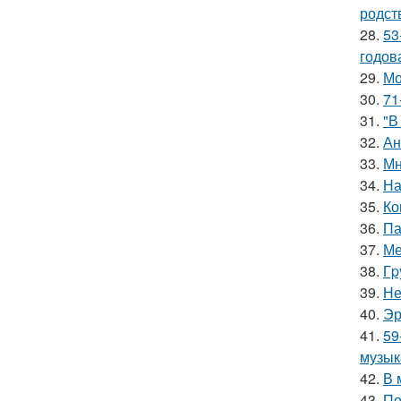
родст
28.
53
годов
29.
Мо
30.
71
31.
"В
32.
Ан
33.
Мн
34.
На
35.
Ко
36.
Па
37.
Ме
38.
Гp
39.
Не
40.
Эр
41.
59
музык
42.
В 
43.
По