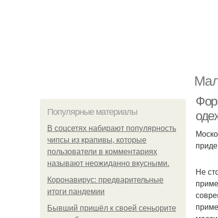
Мал
Фор
Популярные материалы
оде
В соцсетях набирают популярность
Моско
чипсы из крапивы, которые
приде
пользователи в комментариях
называют неожиданно вкусными.
Не ст
Коронавирус: предварительные
приме
итоги пандемии
совре
приме
Бывший пришёл к своей сеньорите