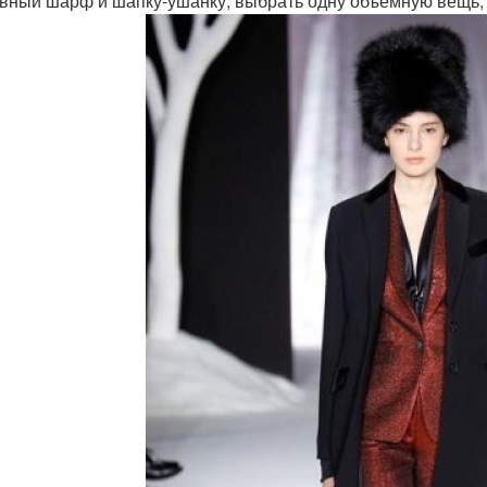
вный шарф и шапку-ушанку, выбрать одну объемную вещь, 