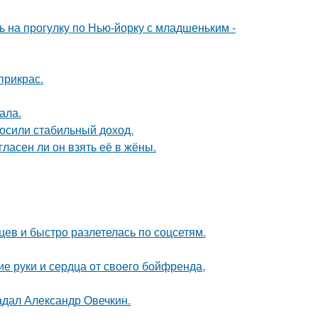
 на прогулку по Нью-йорку с младшеньким -
прикрас.
ала.
носили стабильный доход.
ласен ли он взять её в жёны.
ев и быстро разлетелась по соцсетям.
е руки и сердца от своего бойфренда,
радал Александр Овечкин.