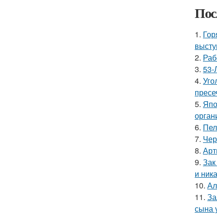
Пос
1.
Гор
высту
2.
Раб
3.
53-
4.
Уго
пресе
5.
Япо
орган
6.
Пел
7.
Чер
8.
Арт
9.
Зак
и ника
10.
Ал
11.
За
сына у