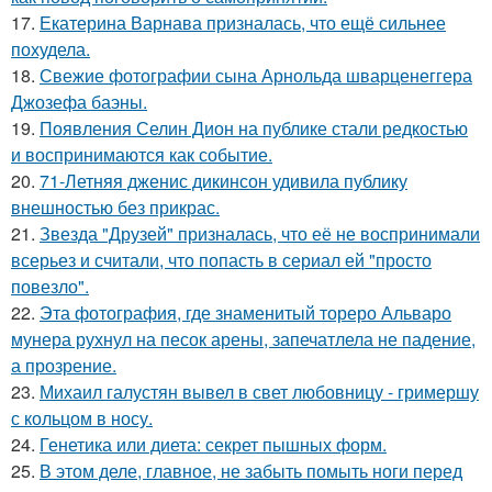
17.
Екатерина Варнава призналась, что ещё сильнее
похудела.
18.
Свежие фотографии сына Арнольда шварценеггера
Джозефа баэны.
19.
Появления Селин Дион на публике стали редкостью
и воспринимаются как событие.
20.
71-Летняя дженис дикинсон удивила публику
внешностью без прикрас.
21.
Звезда "Друзей" призналась, что её не воспринимали
всерьез и считали, что попасть в сериал ей "просто
повезло".
22.
Эта фотография, где знаменитый тореро Альваро
мунера рухнул на песок арены, запечатлела не падение,
а прозрение.
23.
Михаил галустян вывел в свет любовницу - гримершу
с кольцом в носу.
24.
Генетика или диета: секрет пышных форм.
25.
В этом деле, главное, не забыть помыть ноги перед