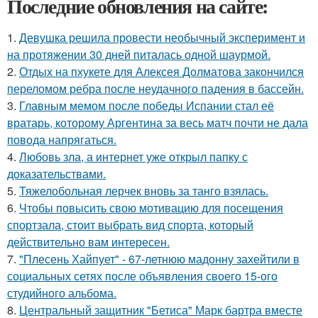
Последние обновления на сайте:
1.
Девушка решила провести необычный эксперимент и
на протяжении 30 дней питалась одной шаурмой.
2.
Отдых на пхукете для Алексея Долматова закончился
переломом ребра после неудачного падения в бассейн.
3.
Главным мемом после победы Испании стал её
вратарь, которому Аргентина за весь матч почти не дала
повода напрягаться.
4.
Любовь зла, а интернет уже открыл папку с
доказательствами.
5.
Тяжелобольная лерчек вновь за танго взялась.
6.
Чтобы повысить свою мотивацию для посещения
спортзала, стоит выбрать вид спорта, который
действительно вам интересен.
7.
"Плесень Хайпует" - 67-летнюю мадонну захейтили в
социальных сетях после объявления своего 15-ого
студийного альбома.
8.
Центральный защитник "Бетиса" Марк бартра вместе