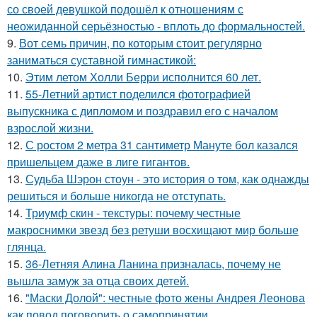
со своей девушкой подошёл к отношениям с
неожиданной серьёзностью - вплоть до формальностей.
9.
Вот семь причин, по которым стоит регулярно
заниматься суставной гимнастикой:
10.
Этим летом Холли Берри исполнится 60 лет.
11.
55-Летний артист поделился фотографией
выпускника с дипломом и поздравил его с началом
взрослой жизни.
12.
С ростом 2 метра 31 сантиметр Мануте бол казался
пришельцем даже в лиге гигантов.
13.
Судьба Шэрон стоун - это история о том, как однажды
решиться и больше никогда не отступать.
14.
Триумф скин - текстуры: почему честные
макроснимки звезд без ретуши восхищают мир больше
глянца.
15.
36-Летняя Алина Ланина призналась, почему не
вышла замуж за отца своих детей.
16.
"Маски Долой": честные фото жены Андрея Леонова
как повод поговорить о самопринятии.