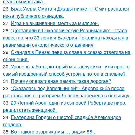
сеансом массажа.
26.
Брак Уилла Смита и Джады пинкетт - Смит распался
из-за публичного скандала.
27.
Игра на выживание: месть за миллион.
28.
"Доставили в Онкологическую Реанимацию" - стало
известно, что 33-летняя Валерия Чекалина находится в
реанимации онкологического отделения.
29.
Скандал в Пензе: певица слава в слезах ответила на
обвинения.
30.
Уровень заботы, который мы заслужили - или просто
самый изощренный способ устроить потоп в спальне?
31.
Почему оперативная память такая дорогая?
32.
"Оказалась под Капельницей" - Аврора киба после
расставания с Григорием Лепсом загремела в больницу.
33.
29-Летний Арон, один из сыновей Роберта де ниро,
решил стать женщиной.
34.
Екатерина Гордон о шестой свадьбе Александра
гордона.
35.
Вот такого озорника мы … видим 85-.