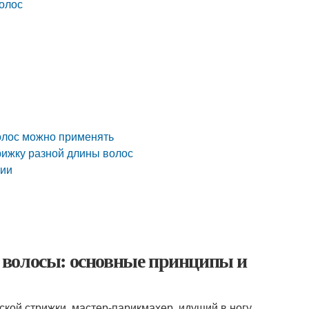
олос
олос можно применять
рижку разной длины волос
ции
 волосы: основные принципы и
ской стрижки, мастер-парикмахер, идущий в ногу