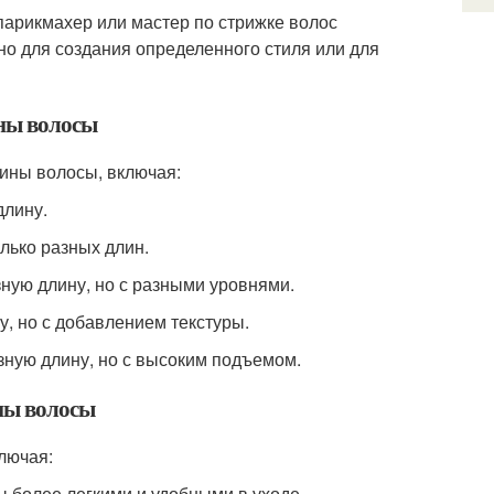
 парикмахер или мастер по стрижке волос
но для создания определенного стиля или для
ины волосы
ины волосы, включая:
длину.
олько разных длин.
зную длину, но с разными уровнями.
у, но с добавлением текстуры.
зную длину, но с высоким подъемом.
ины волосы
лючая:
ы более легкими и удобными в уходе.