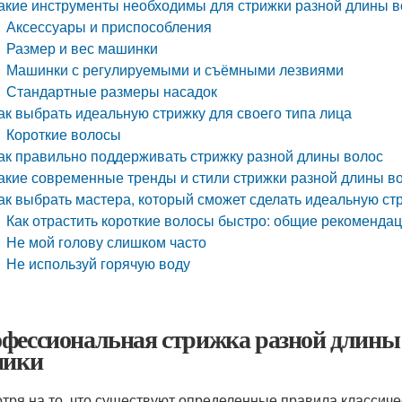
акие инструменты необходимы для стрижки разной длины в
Аксессуары и приспособления
Размер и вес машинки
Машинки с регулируемыми и съёмными лезвиями
Стандартные размеры насадок
ак выбрать идеальную стрижку для своего типа лица
Короткие волосы
ак правильно поддерживать стрижку разной длины волос
акие современные тренды и стили стрижки разной длины в
ак выбрать мастера, который сможет сделать идеальную ст
Как отрастить короткие волосы быстро: общие рекоменда
Не мой голову слишком часто
Не используй горячую воду
фессиональная стрижка разной длины
ники
тря на то, что существуют определенные правила классиче