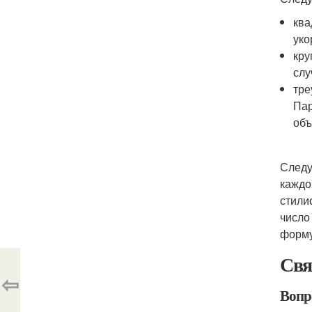
ква
уко
кру
слу
тре
Пар
объ
Следу
каждо
стили
число
форму
Свя
⇦
Вопр