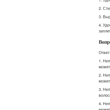
2. Ст
3. Вы
4. Уд
запле
Вопр
Ответ
1. Не
может
2. Не
может
3. Не
волос
4. Не
может