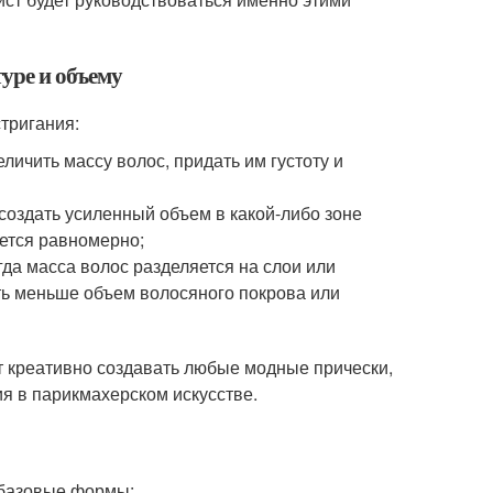
туре и объему
тригания:
личить массу волос, придать им густоту и
создать усиленный объем в какой-либо зоне
яется равномерно;
да масса волос разделяется на слои или
ть меньше объем волосяного покрова или
 креативно создавать любые модные прически,
ия в парикмахерском искусстве.
 базовые формы: