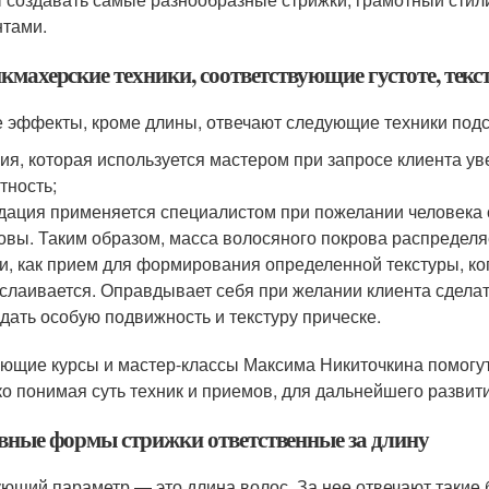
тами.
махерские техники, соответствующие густоте, текс
е эффекты, кроме длины, отвечают следующие техники подс
ия, которая используется мастером при запросе клиента уве
тность;
дация применяется специалистом при пожелании человека 
овы. Таким образом, масса волосяного покрова распредел
и, как прием для формирования определенной текстуры, ког
слаивается. Оправдывает себя при желании клиента сдела
дать особую подвижность и текстуру прическе.
ющие курсы и мастер-классы Максима Никиточкина помогут
ко понимая суть техник и приемов, для дальнейшего развит
вные формы стрижки ответственные за длину
ющий параметр — это длина волос. За нее отвечают такие