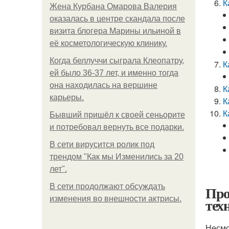
К
Жена Курбана Омарова Валерия
оказалась в центре скандала после
визита блогера Марины ильиной в
её косметологическую клинику.
Когда беллуччи сыграла Клеопатру,
К
ей было 36-37 лет, и именно тогда
она находилась на вершине
К
карьеры.
К
К
Бывший пришёл к своей сеньорите
и потребовал вернуть все подарки.
В сети вирусится ролик под
трендом "Как мы Изменились за 20
лет".
В сети продолжают обсуждать
Про
изменения во внешности актрисы.
тех
Несмо