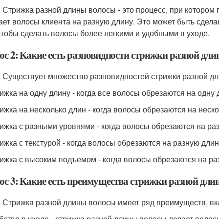
: Стрижка разной длины волосы - это процесс, при котором
ает волосы клиента на разную длину. Это может быть сдела
 чтобы сделать волосы более легкими и удобными в уходе.
ос 2: Какие есть разновидности стрижки разной дл
: Существует множество разновидностей стрижки разной дл
рижка на одну длину - когда все волосы обрезаются на одну 
рижка на несколько длин - когда волосы обрезаются на неск
рижка с разными уровнями - когда волосы обрезаются на ра
рижка с текстурой - когда волосы обрезаются на разную длин
рижка с высоким подъемом - когда волосы обрезаются на ра
ос 3: Какие есть преимущества стрижки разной дл
: Стрижка разной длины волосы имеет ряд преимуществ, вк
обство в уходе - стрижка разной длины волосы делает волос