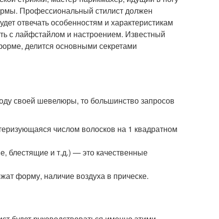
формы. Профессиональный стилист должен
удет отвечать особенностям и характеристикам
ать с лайфстайлом и настроением. Известный
й форме, делится основными секретами
воду своей шевелюры, то большинство запросов
актеризующаяся числом волосков на 1 квадратном
е, блестящие и т.д.) — это качественные
жат форму, наличие воздуха в прическе.
ст будет руководствоваться именно этими