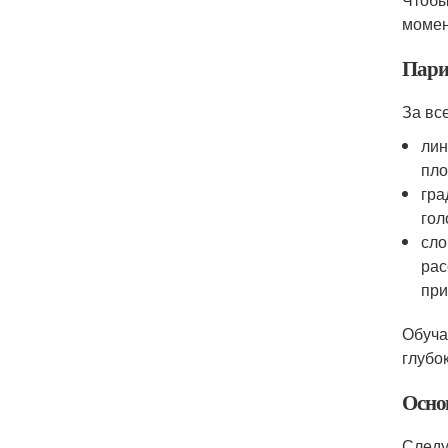
момен
Парик
За вс
лин
пло
гра
гол
сло
рас
при
Обуча
глубо
Осно
Следу