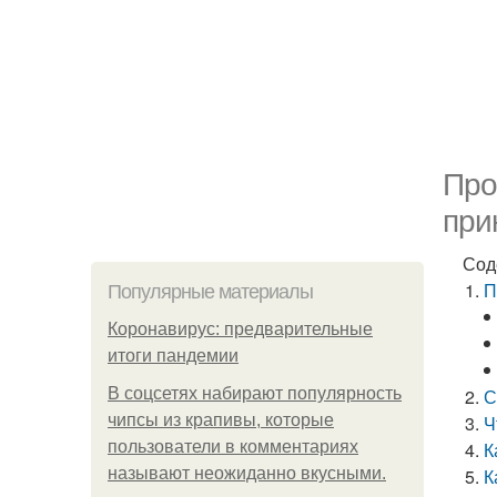
Про
при
Сод
П
Популярные материалы
Коронавирус: предварительные
итоги пандемии
В соцсетях набирают популярность
С
чипсы из крапивы, которые
Ч
пользователи в комментариях
К
называют неожиданно вкусными.
К