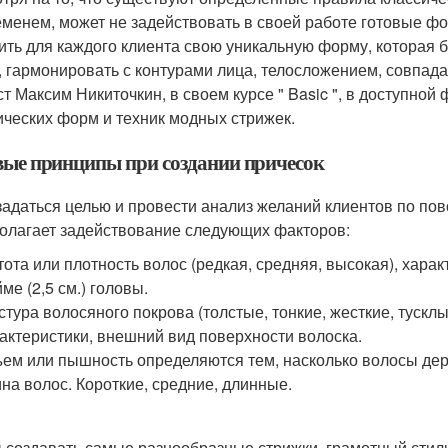
еменем, может не задействовать в своей работе готовые 
ить для каждого клиента свою уникальную форму, которая б
, гармонировать с контурами лица, телосложением, совпад
ст Максим Никиточкин, в своем курсе " Basic ", в доступно
ических форм и техник модных стрижек.
вые принципы при создании причесок
задаться целью и провести анализ желаний клиентов по по
олагает задействование следующих факторов:
тота или плотность волос (редкая, средняя, высокая), хар
ме (2,5 см.) головы.
стура волосяного покрова (толстые, тонкие, жесткие, тусклы
актеристики, внешний вид поверхности волоска.
ем или пышность определяются тем, насколько волосы дер
на волос. Короткие, средние, длинные.
 создавать самые разнообразные стрижки, грамотный стили