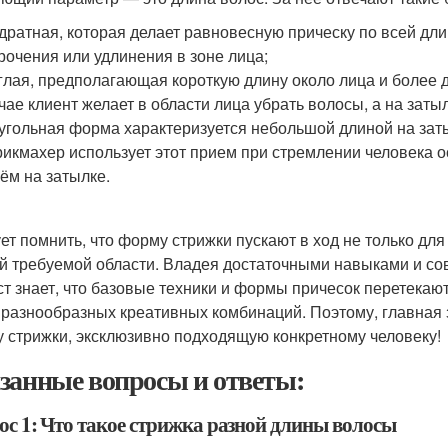
дратная, которая делает равновесную прическу по всей дли
рочения или удлинения в зоне лица;
глая, предполагающая короткую длину около лица и более 
чае клиент желает в области лица убрать волосы, а на заты
угольная форма характеризуется небольшой длиной на заты
икмахер использует этот прием при стремлении человека о
ём на затылке.
ет помнить, что форму стрижки пускают в ход не только для
й требуемой области. Владея достаточными навыками и с
ст знает, что базовые техники и формы причесок перетекают
 разнообразных креативных комбинаций. Поэтому, главная
 стрижки, эксклюзивно подходящую конкретному человеку!
занные вопросы и ответы:
ос 1: Что такое стрижка разной длины волосы