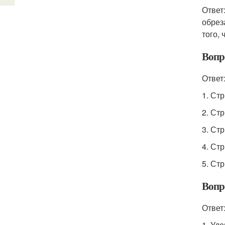
Ответ
обрез
того,
Вопр
Ответ
1. Ст
2. Ст
3. Ст
4. Ст
5. Ст
Вопр
Ответ
1. Уд