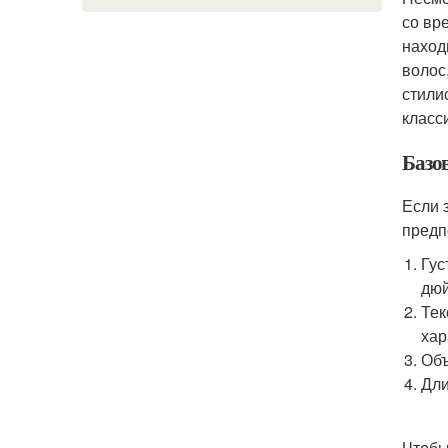
со вр
наход
волос
стили
класс
Базо
Если 
предп
Гус
дюй
Тек
хар
Объ
Дли
Чтобы