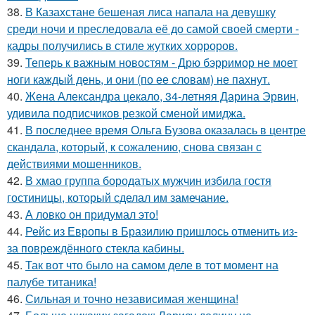
38.
В Казахстане бешеная лиса напала на девушку
среди ночи и преследовала её до самой своей смерти -
кадры получились в стиле жутких хорроров.
39.
Теперь к важным новостям - Дрю бэрримор не моет
ноги каждый день, и они (по ее словам) не пахнут.
40.
Жена Александра цекало, 34-летняя Дарина Эрвин,
удивила подписчиков резкой сменой имиджа.
41.
В последнее время Ольга Бузова оказалась в центре
скандала, который, к сожалению, снова связан с
действиями мошенников.
42.
В хмао группа бородатых мужчин избила гостя
гостиницы, который сделал им замечание.
43.
А ловко он придумал это!
44.
Рейс из Европы в Бразилию пришлось отменить из-
за повреждённого стекла кабины.
45.
Так вот что было на самом деле в тот момент на
палубе титаника!
46.
Сильная и точно независимая женщина!