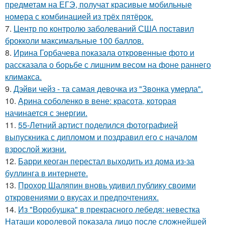
предметам на ЕГЭ, получат красивые мобильные
номера с комбинацией из трёх пятёрок.
7.
Центр по контролю заболеваний США поставил
брокколи максимальные 100 баллов.
8.
Ирина Горбачева показала откровенные фото и
рассказала о борьбе с лишним весом на фоне раннего
климакса.
9.
Дэйви чейз - та самая девочка из "Звонка умерла".
10.
Арина соболенко в вене: красота, которая
начинается с энергии.
11.
55-Летний артист поделился фотографией
выпускника с дипломом и поздравил его с началом
взрослой жизни.
12.
Барри кеоган перестал выходить из дома из-за
буллинга в интернете.
13.
Прохор Шаляпин вновь удивил публику своими
откровениями о вкусах и предпочтениях.
14.
Из "Воробушка" в прекрасного лебедя: невестка
Наташи королевой показала лицо после сложнейшей