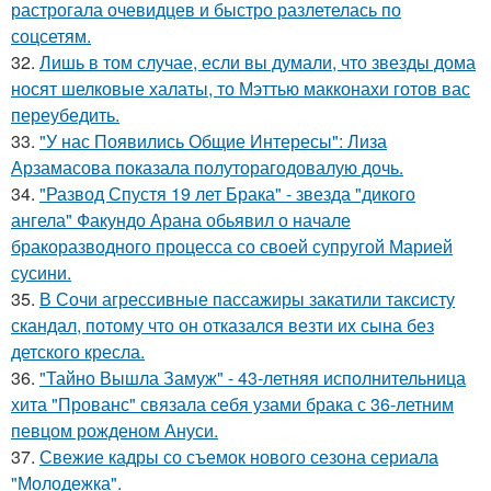
растрогала очевидцев и быстро разлетелась по
соцсетям.
32.
Лишь в том случае, если вы думали, что звезды дома
носят шелковые халаты, то Мэттью макконахи готов вас
переубедить.
33.
"У нас Появились Общие Интересы": Лиза
Арзамасова показала полуторагодовалую дочь.
34.
"Развод Спустя 19 лет Брака" - звезда "дикого
ангела" Факундо Арана обьявил о начале
бракоразводного процесса со своей супругой Марией
сусини.
35.
В Сочи агрессивные пассажиры закатили таксисту
скандал, потому что он отказался везти их сына без
детского кресла.
36.
"Тайно Вышла Замуж" - 43-летняя исполнительница
хита "Прованс" связала себя узами брака с 36-летним
певцом рожденом Ануси.
37.
Свежие кадры со съемок нового сезона сериала
"Молодежка".