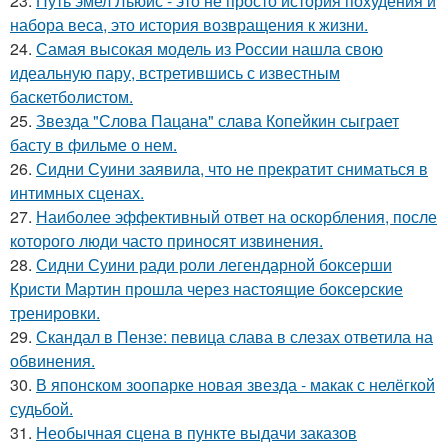
23.
Путь эмел Льюис - это не просто история похудения и
набора веса, это история возвращения к жизни.
24.
Самая высокая модель из России нашла свою
идеальную пару, встретившись с известным
баскетболистом.
25.
Звезда "Слова Пацана" слава Копейкин сыграет
басту в фильме о нем.
26.
Сидни Суини заявила, что не прекратит сниматься в
интимных сценах.
27.
Наиболее эффективный ответ на оскорбления, после
которого люди часто приносят извинения.
28.
Сидни Суини ради роли легендарной боксерши
Кристи Мартин прошла через настоящие боксерские
тренировки.
29.
Скандал в Пензе: певица слава в слезах ответила на
обвинения.
30.
В японском зоопарке новая звезда - макак с нелёгкой
судьбой.
31.
Необычная сцена в пункте выдачи заказов