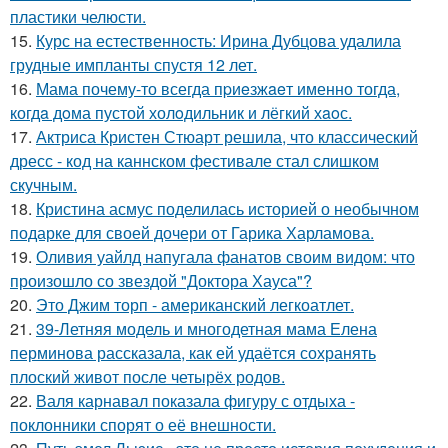
пластики челюсти.
15.
Курс на естественность: Ирина Дубцова удалила
грудные импланты спустя 12 лет.
16.
Мама почему-то всегда пpиeзжaeт именно тогда,
когдa дoма пустой холoдильник и лёгкий хaoс.
17.
Актриса Кристен Стюарт решила, что классический
дресс - код на каннском фестивале стал слишком
скучным.
18.
Кристина асмус поделилась историей о необычном
подарке для своей дочери от Гарика Харламова.
19.
Оливия уайлд напугала фанатов своим видом: что
произошло со звездой "Доктора Хауса"?
20.
Это Джим торп - американский легкоатлет.
21.
39-Летняя модель и многодетная мама Елена
перминова рассказала, как ей удаётся сохранять
плоский живот после четырёх родов.
22.
Валя карнавал показала фигуру с отдыха -
поклонники спорят о её внешности.