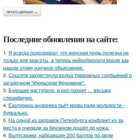
читать дальше →
Последние обновления на сайте:
1.
Я всегда подозревал, что женская грудь полезна не
только для красоты, а теперь нейробиологи вроде как
нашли этому научное объяснение.
2.
Соцсети захлестнула волна тревожных сообщений о
загадочном "Июньском Феномене".
3.
Будущее наступило, и оно пахнет … весьма
специфично.
4.
Екатерина андреева пьёт кровь ради молодости -
буквально.
5.
На одной из заправок Петербурга конфликт из-за
места в очереди за бензином дошёл до ножа.
6.
Выпускники, набравшие 200 баллов по двум