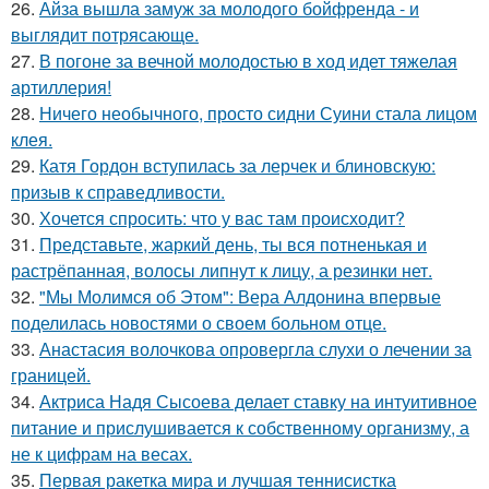
26.
Айза вышла замуж за молодого бойфренда - и
выглядит потрясающе.
27.
В погоне за вечной молодостью в ход идет тяжелая
артиллерия!
28.
Ничего необычного, просто сидни Суини стала лицом
клея.
29.
Катя Гордон вступилась за лерчек и блиновскую:
призыв к справедливости.
30.
Хочется спросить: что у вас там происходит?
31.
Представьте, жаркий день, ты вся потненькая и
растрёпанная, волосы липнут к лицу, а резинки нет.
32.
"Мы Молимся об Этом": Вера Алдонина впервые
поделилась новостями о своем больном отце.
33.
Анастасия волочкова опровергла слухи о лечении за
границей.
34.
Актриса Надя Сысоева делает ставку на интуитивное
питание и прислушивается к собственному организму, а
не к цифрам на весах.
35.
Первая ракетка мира и лучшая теннисистка