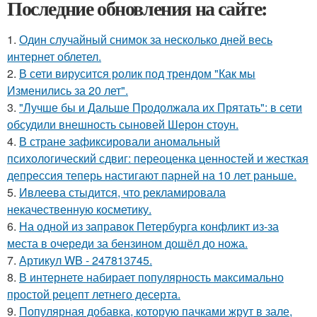
Последние обновления на сайте:
1.
Один случайный снимок за несколько дней весь
интернет облетел.
2.
В сети вирусится ролик под трендом "Как мы
Изменились за 20 лет".
3.
"Лучше бы и Дальше Продолжала их Прятать": в сети
обсудили внешность сыновей Шерон стоун.
4.
В стране зафиксировали аномальный
психологический сдвиг: переоценка ценностей и жесткая
депрессия теперь настигают парней на 10 лет раньше.
5.
Ивлеева стыдится, что рекламировала
некачественную косметику.
6.
На одной из заправок Петербурга конфликт из-за
места в очереди за бензином дошёл до ножа.
7.
Артикул WB - 247813745.
8.
В интернете набирает популярность максимально
простой рецепт летнего десерта.
9.
Популярная добавка, которую пачками жрут в зале,