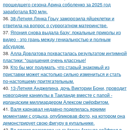
прошедшего сезона Арина соболенко за 2025 год
заработала $30 млн.
36.
38-Летняя Лянка Грыу заморозила яйцеклетки и
ответила на вопрос о суррогатном материнстве.
37.
Япония снова выдала базу: локальные приколы из
видео - это грань между гениальностью и полным
абсурдом.
38.
Алла Довлатова похвасталась результатом интимной
пластики: "ощущения очень классные!
39.
Кто бы мог подумать, что старый знакомый из
приставки может настолько сильно измениться и стать
по-настоящему притягательным.
40.
13-Летняя Анджелина, дочь Виктории Бони, проводит
новогодние каникулы в Таиланде вместе с папой -
ирландским миллиардером Алексом смёрфитом.
41.
Валя карнавал недавно поделилась яркими
моментами с отдыха, опубликовав фото, на котором она
демонстрирует свою фигуру в купальнике.
42.
Во время разговора на съёмках Аманда сейфрид в