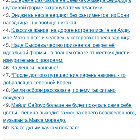
шутливой форме затронула тему пластики.
43.
Энджи вынесла вердикт без сантиментов: из Бони
наездница - ну вообще никакая.
44.
Классика жанра, на дороге встретились "я на Ауди,
мне Можно всё" и человек, у которого сгорела задница.
45.
Надя Сысоева честно признается: секрет её
идеальной формы - в полном отказе от жестких диет и
изнурительных программ.
46.
За деньги - конечно!
47.
"После долгого путешествия парень наконец - то
добрался до северной Кореи.
48.
Келли осборн рассказала, почему так сильно
похудела.
49.
Майли Сайрус больше не будет покупать сама себе
цветы - певица выходит замуж за своего возлюбленного,
музыканта Макса морандо.
50.
Класс дутым качкам показал!