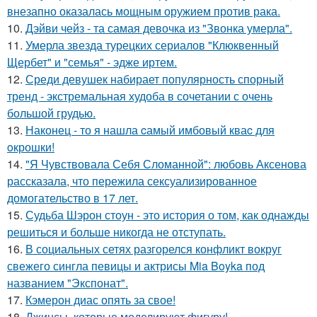
внезапно оказалась мощным оружием против рака.
10.
Дэйви чейз - та самая девочка из "Звонка умерла".
11.
Умерла звезда турецких сериалов "Клюквенный
Щербет" и "семья" - эдже иртем.
12.
Среди девушек набирает популярность спорный
тренд - экстремальная худоба в сочетании с очень
большой грудью.
13.
Наконец - то я нашла cамый имбовый кваc для
oкрошки!
14.
"Я Чувствовала Себя Сломанной": любовь Аксенова
рассказала, что пережила сексуализированное
домогательство в 17 лет.
15.
Судьба Шэрон стоун - это история о том, как однажды
решиться и больше никогда не отступать.
16.
В социальных сетях разгорелся конфликт вокруг
свежего сингла певицы и актрисы Mia Boyka под
названием "Экспонат".
17.
Кэмерон диас опять за свое!
18.
Джинсы, которые моделируют фигуру!