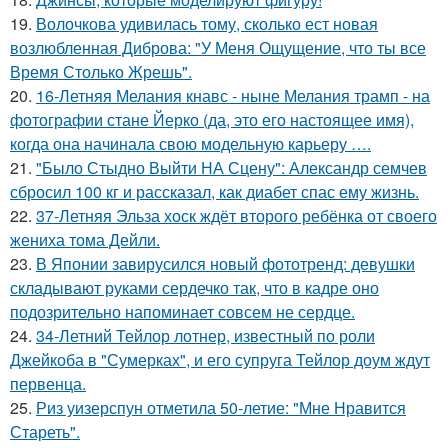
19.
Волочкова удивилась тому, сколько ест новая
возлюбленная Диброва: "У Меня Ощущение, что ты все
Время Столько Жрешь".
20.
16-Летняя Мелания кнавс - ныне Мелания трамп - на
фотографии стане Йерко (да, это его настоящее имя),
когда она начинала свою модельную карьеру ….
21.
"Было Стыдно Выйти НА Сцену": Александр семчев
сбросил 100 кг и рассказал, как диабет спас ему жизнь.
22.
37-Летняя Эльза хоск ждёт второго ребёнка от своего
жениха тома Дейли.
23.
В Японии завирусился новый фототренд: девушки
складывают руками сердечко так, что в кадре оно
подозрительно напоминает совсем не сердце.
24.
34-Летний Тейлор лотнер, известный по роли
Джейкоба в "Сумерках", и его супруга Тейлор доум ждут
первенца.
25.
Риз уизерспун отметила 50-летие: "Мне Нравится
Стареть".