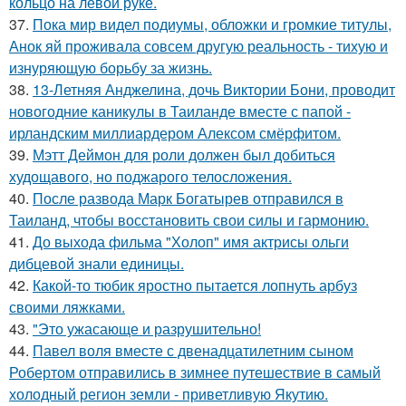
кольцо на левой руке.
37.
Пока мир видел подиумы, обложки и громкие титулы,
Анок яй проживала совсем другую реальность - тихую и
изнуряющую борьбу за жизнь.
38.
13-Летняя Анджелина, дочь Виктории Бони, проводит
новогодние каникулы в Таиланде вместе с папой -
ирландским миллиардером Алексом смёрфитом.
39.
Мэтт Деймон для роли должен был добиться
худощавого, но поджарого телосложения.
40.
После развода Марк Богатырев отправился в
Таиланд, чтобы восстановить свои силы и гармонию.
41.
До выхода фильма "Холоп" имя актрисы ольги
дибцевой знали единицы.
42.
Какой-то тюбик яростно пытается лопнуть арбуз
своими ляжками.
43.
"Это ужасающе и разрушительно!
44.
Павел воля вместе с двенадцатилетним сыном
Робертом отправились в зимнее путешествие в самый
холодный регион земли - приветливую Якутию.