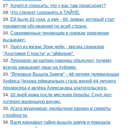
27.
Хочется спросить: что у вас там происходит?
28.
Что следует сохранять в ТАЙНЕ.
29.
Ей было 23 года, а ему - 60: роман, который стал
предметом обсуждения по всей стране.
30.
Современные тенденции в одежде удивление
вызывают.
31.
Ушёл из жизни Эрик дейн - звезда сериалов
"Анатомия Страсти" и "эйфория".
32.
Леонардо ди каприо наконец объяснил, почему
всегда закрывает лицо на публике.
33.
"Впервые Вышла Замуж" - 48-летняя телеведущая
Анфиса Чехова официально стала женой 44-летнего
продюсера и актёра Александра златопольского.
34.
20 дней дома после месяцев борьбы: Снуп догг
потерял маленькую внучку.
35.
Агата муцениеце: необычное кардио и секреты
стройности.
36.
Валя карнавал тайно вышла замуж и показала