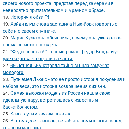
своего нового проекта, представ перед камерами в
невероятно притягательном и мрачном образе.
18.
История любви P!
19.
Хайди клум снова заставила Нью-йорк говорить о
себе и о своём спутнике.
20.
Мария Куликова объяснила, почему она уже долгое
время не может похудеть.
21.
"Федю понесло! " - новый роман фёдор Бондарчук
уже разрывает соцсети на части.
22.
69-Летняя Ким кэтролл тайно вышла замуж за
молодого.
23.
Путь эмел Льюис - это не просто история похудения и
набора веса, это история возвращения к жизни.
24.
Самая высокая модель из России нашла свою
идеальную пару, встретившись с известным
баскетболистом.
25.
Класс дутым качкам показал!
26.
В этом деле, главное, не забыть помыть ноги перед
сеансом массажа.