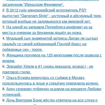
загадочном "Июньском Феномене".
2.
В 2012 году южнокорейский исполнитель PSY
выпустил "Gangnam Style" - шуточный и абсурдный трек,
который вообще не задумывался как мировой хит.
3.
На одной из заправок Петербурга конфликт из-за
места в очереди за бензином дошёл до ножа.
4.
Младший сын знаменитой актрисы Дилан ли сыграл
свадьбу со своей избранницей Паулой брасс на
побережье сен - тропе.
5.
Женщина похудела на 125 килограмм после развода с
мужем.
6.
Элизабет Хёрли в 61 снова доказала: возраст - не
приговор стилю.
7.
Ольга Бузова вернулась со съёмок в Москву,
подскользнулась в душе и серьёзно повредила колено.
8.
Анну седокову публично осадили на концерте Любови
успенской.
9.
Дочь Виктории Бони жёстко ответила на все слухи о