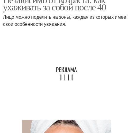
Миндальная маска
Маска с майонезом
ухаживать за собой после 40
Лицо можно поделить на зоны, каждая из которых имеет
свои особенности увядания.
Клубничная маска