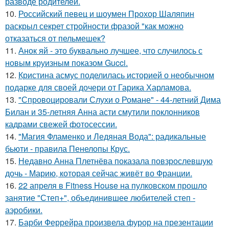
разводе родителей.
10.
Российский певец и шоумен Прохор Шаляпин
раскрыл секрет стройности фразой "как можно
отказаться от пельмешек?
11.
Анок яй - это буквально лучшее, что случилось с
новым круизным показом Gucci.
12.
Кристина асмус поделилась историей о необычном
подарке для своей дочери от Гарика Харламова.
13.
"Спровоцировали Слухи о Романе" - 44-летний Дима
Билан и 35-летняя Анна асти смутили поклонников
кадрами свежей фотосессии.
14.
"Магия Фламенко и Ледяная Вода": радикальные
бьюти - правила Пенелопы Крус.
15.
Недавно Анна Плетнёва показала повзрослевшую
дочь - Марию, которая сейчас живёт во Франции.
16.
22 апреля в Fitness House на пулковском прошло
занятие "Степ+", объединившее любителей степ -
аэробики.
17.
Барби Феррейра произвела фурор на презентации