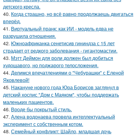
детского кресла.
40.
Когда страшно, но всё равно продолжаешь двигаться
вперёд.
41.
Виртуальный пранк: как ИИ - модель едва не
разрушила отношения.
42.
Южноафриканка сенетисив гининдза с 15 лет
страдает от редкого заболевания - гигантомастии.
43.
Мэтт Деймон для роли должен был добиться
худощавого, но поджарого телосложения.
44.
Делимся впечатлениями о "Чебурашки" с Еленой
Яковлевой!
45.
Накануне нового года Юра Борисов заглянул в
детский хоспис "Дом с Маяком", чтобы поддержать
маленьких пациентов.
46.
Вроде бы покрытый стиль.
47.
Алена водонаева провела интеллектуальный
эксперимент с собственным котом.
48.
Семейный конфликт: Шайло, младшая дочь