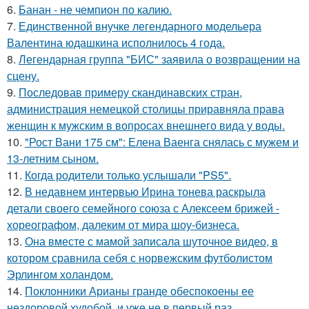
6.
Банан - не чемпион по калию.
7.
Единственной внучке легендарного модельера
Валентина юдашкина исполнилось 4 года.
8.
Легендарная группа "БИС" заявила о возвращении на
сцену.
9.
Последовав примеру скандинавских стран,
администрация немецкой столицы приравняла права
женщин к мужским в вопросах внешнего вида у воды.
10.
"Рост Вани 175 см": Елена Ваенга снялась с мужем и
13-летним сыном.
11.
Когда родители только услышали "PS5".
12.
В недавнем интервью Ирина тонева раскрыла
детали своего семейного союза с Алексеем брижей -
хореографом, далеким от мира шоу-бизнеса.
13.
Она вместе с мамой записала шуточное видео, в
котором сравнила себя с норвежским футболистом
Эрлингом холандом.
14.
Поклонники Арианы гранде обеспокоены ее
нездоровой худобой, и уже не в первый раз.