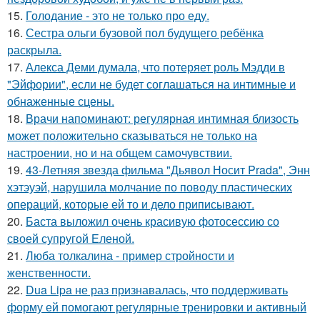
15.
Голодание - это не только про еду.
16.
Сестра ольги бузовой пол будущего ребёнка
раскрыла.
17.
Алекса Деми думала, что потеряет роль Мэдди в
"Эйфории", если не будет соглашаться на интимные и
обнаженные сцены.
18.
Врачи напоминают: регулярная интимная близость
может положительно сказываться не только на
настроении, но и на общем самочувствии.
19.
43-Летняя звезда фильма "Дьявол Носит Prada", Энн
хэтэуэй, нарушила молчание по поводу пластических
операций, которые ей то и дело приписывают.
20.
Баста выложил очень красивую фотосессию со
своей супругой Еленой.
21.
Люба толкалина - пример стройности и
женственности.
22.
Dua Lipa не раз признавалась, что поддерживать
форму ей помогают регулярные тренировки и активный