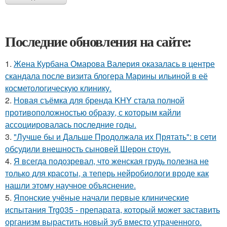
Последние обновления на сайте:
1.
Жена Курбана Омарова Валерия оказалась в центре
скандала после визита блогера Марины ильиной в её
косметологическую клинику.
2.
Новая съёмка для бренда KHY стала полной
противоположностью образу, с которым кайли
ассоциировалась последние годы.
3.
"Лучше бы и Дальше Продолжала их Прятать": в сети
обсудили внешность сыновей Шерон стоун.
4.
Я всегда подозревал, что женская грудь полезна не
только для красоты, а теперь нейробиологи вроде как
нашли этому научное объяснение.
5.
Японские учёные начали первые клинические
испытания Trg035 - препарата, который может заставить
организм вырастить новый зуб вместо утраченного.