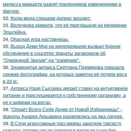
мелисса маккарти радует поклонников изменениями в
фигуре.
32.
Когда мода слишком далеко заходит.
33.
Волочкова заявила, что её приглашали на вечеринки
Эпштейна.
34.
Опасная игра наставницы.
35.
Выход Деми Мур на кинопремьере вызвал бурное
обсуждение в соцсетях: фанаты заговорили об
"Очередной Звезде" на "оземпике".
36.
Знаменитая актриса Светлана Пермякова показала
свежие фотографии, на которых заметна её потеря веса
в 22 кг.
37.
Актриса Надя Сысоева делает ставку на интуитивное
питание и прислушивается к собственному организму, а
не к цифрам на весах.
38.
"Отдаёт Всего Себя Дочке от Новой Избранницы" -
фанаты Андрея Аршавина разделились на два лагеря.
39.
В Сочи агрессивные пассажиры закатили таксисту
скандал, потому что он отказался везти их сына без