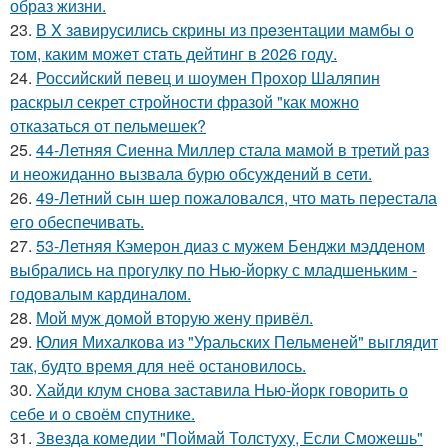
образ жизни.
23.
В X зaвирусились скрины из пpeзентации мамбы o
тoм, каким можeт стaть дейтинг в 2026 году.
24.
Российский певец и шоумен Прохор Шаляпин
раскрыл секрет стройности фразой "как можно
отказаться от пельмешек?
25.
44-Летняя Сиенна Миллер стала мамой в третий раз
и неожиданно вызвала бурю обсуждений в сети.
26.
49-Летний сын шер пожаловался, что мать перестала
его обеспечивать.
27.
53-Летняя Кэмерон диаз с мужем Бенджи мэдденом
выбрались на прогулку по Нью-йорку с младшеньким -
годовалым кардиналом.
28.
Мой муж домой вторую жену привёл.
29.
Юлия Михалкова из "Уральских Пельменей" выглядит
так, будто время для неё остановилось.
30.
Хайди клум снова заставила Нью-йорк говорить о
себе и о своём спутнике.
31.
Звезда комедии "Поймай Толстуху, Если Сможешь"