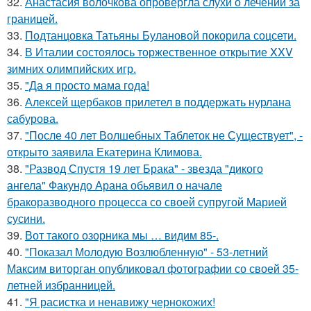
32.
Анастасия волочкова опровергла слухи о лечении за
границей.
33.
Подтанцовка Татьяны Булановой покорила соцсети.
34.
В Италии состоялось торжественное открытие XXV
зимних олимпийских игр.
35.
"Да я просто мама года!
36.
Алексей щербаков прилетел в поддержать нурлана
сабурова.
37.
"После 40 лет Волшебных Таблеток не Существует", -
открыто заявила Екатерина Климова.
38.
"Развод Спустя 19 лет Брака" - звезда "дикого
ангела" Факундо Арана обьявил о начале
бракоразводного процесса со своей супругой Марией
сусини.
39.
Вот такого озорника мы … видим 85-.
40.
"Показал Молодую Возлюбленную" - 53-летний
Максим виторган опубликовал фотографии со своей 35-
летней избранницей.
41.
"Я расистка и ненавижу чернокожих!