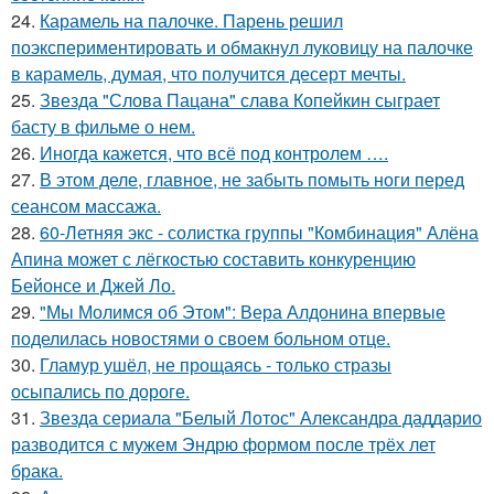
24.
Карамель на палочке. Парень решил
поэкспериментировать и обмакнул луковицу на палочке
в карамель, думая, что получится десерт мечты.
25.
Звезда "Слова Пацана" слава Копейкин сыграет
басту в фильме о нем.
26.
Иногда кажется, что всё под контролем ….
27.
В этом деле, главное, не забыть помыть ноги перед
сеансом массажа.
28.
60-Летняя экс - солистка группы "Комбинация" Алёна
Апина может с лёгкостью составить конкуренцию
Бейонсе и Джей Ло.
29.
"Мы Молимся об Этом": Вера Алдонина впервые
поделилась новостями о своем больном отце.
30.
Гламур ушёл, не прощаясь - только стразы
осыпались по дороге.
31.
Звезда сериала "Белый Лотос" Александра даддарио
разводится с мужем Эндрю формом после трёх лет
брака.