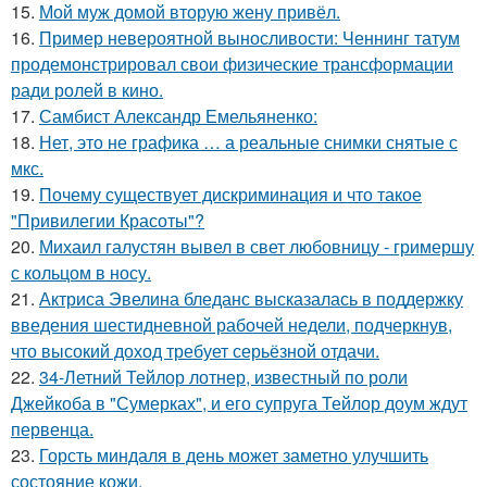
15.
Мой муж домой вторую жену привёл.
16.
Пример невероятной выносливости: Ченнинг татум
продемонстрировал свои физические трансформации
ради ролей в кино.
17.
Самбист Александр Емельяненко:
18.
Нет, это не графика … а реальные снимки снятые с
мкс.
19.
Почему существует дискриминация и что такое
"Привилегии Красоты"?
20.
Михаил галустян вывел в свет любовницу - гримершу
с кольцом в носу.
21.
Актриса Эвелина бледанс высказалась в поддержку
введения шестидневной рабочей недели, подчеркнув,
что высокий доход требует серьёзной отдачи.
22.
34-Летний Тейлор лотнер, известный по роли
Джейкоба в "Сумерках", и его супруга Тейлор доум ждут
первенца.
23.
Горсть миндаля в день может заметно улучшить
состояние кожи.