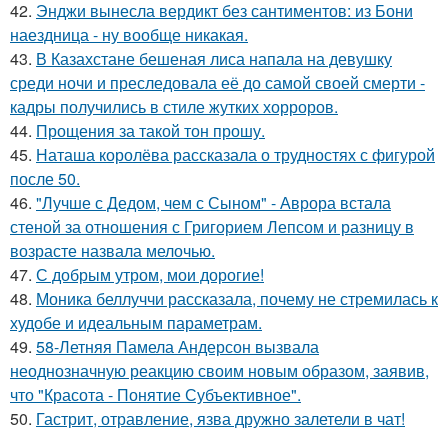
42.
Энджи вынесла вердикт без сантиментов: из Бони
наездница - ну вообще никакая.
43.
В Казахстане бешеная лиса напала на девушку
среди ночи и преследовала её до самой своей смерти -
кадры получились в стиле жутких хорроров.
44.
Прощения за такой тон прошу.
45.
Наташа королёва рассказала о трудностях с фигурой
после 50.
46.
"Лучше с Дедом, чем с Сыном" - Аврора встала
стеной за отношения с Григорием Лепсом и разницу в
возрасте назвала мелочью.
47.
С добрым утром, мои дорогие!
48.
Моника беллуччи рассказала, почему не стремилась к
худобе и идеальным параметрам.
49.
58-Летняя Памела Андерсон вызвала
неоднозначную реакцию своим новым образом, заявив,
что "Красота - Понятие Субъективное".
50.
Гастрит, отравление, язва дружно залетели в чат!