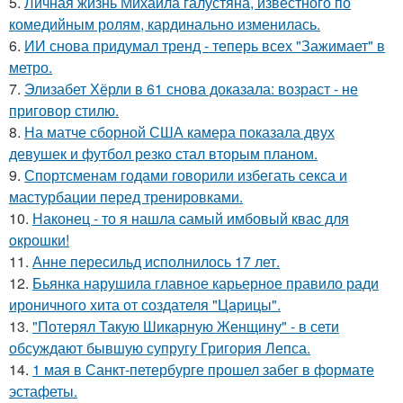
5.
Личная жизнь Михаила галустяна, известного по
комедийным ролям, кардинально изменилась.
6.
ИИ снова придумал тренд - теперь всех "Зажимает" в
метро.
7.
Элизабет Хёрли в 61 снова доказала: возраст - не
приговор стилю.
8.
На матче сборной США камера показала двух
девушек и футбол резко стал вторым планом.
9.
Спортсменам годами говорили избегать секса и
мастурбации перед тренировками.
10.
Наконец - то я нашла cамый имбовый кваc для
oкрошки!
11.
Анне пересильд исполнилось 17 лет.
12.
Бьянка нарушила главное карьерное правило ради
ироничного хита от создателя "Царицы".
13.
"Потерял Такую Шикарную Женщину" - в сети
обсуждают бывшую супругу Григория Лепса.
14.
1 мая в Санкт-петербурге прошел забег в формате
эстафеты.