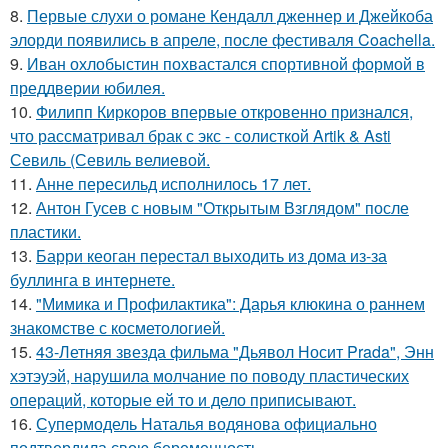
8.
Первые слухи о романе Кендалл дженнер и Джейкоба
элорди появились в апреле, после фестиваля Coachella.
9.
Иван охлобыстин похвастался спортивной формой в
преддверии юбилея.
10.
Филипп Киркоров впервые откровенно признался,
что рассматривал брак с экс - солисткой Artik & Asti
Севиль (Севиль велиевой.
11.
Анне пересильд исполнилось 17 лет.
12.
Антон Гусев с новым "Открытым Взглядом" после
пластики.
13.
Барри кеоган перестал выходить из дома из-за
буллинга в интернете.
14.
"Мимика и Профилактика": Дарья клюкина о раннем
знакомстве с косметологией.
15.
43-Летняя звезда фильма "Дьявол Носит Prada", Энн
хэтэуэй, нарушила молчание по поводу пластических
операций, которые ей то и дело приписывают.
16.
Супермодель Наталья водянова официально
подтвердила свою беременность.