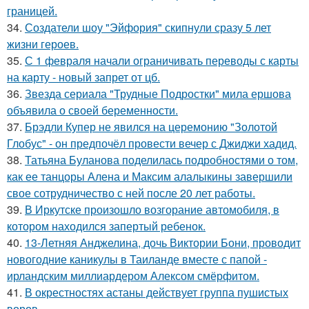
границей.
34.
Создатели шоу "Эйфория" скипнули сразу 5 лет
жизни героев.
35.
С 1 февраля начали ограничивать переводы с карты
на карту - новый запрет от цб.
36.
Звезда сериала "Трудные Подростки" мила ершова
объявила о своей беременности.
37.
Брэдли Купер не явился на церемонию "Золотой
Глобус" - он предпочёл провести вечер с Джиджи хадид.
38.
Татьяна Буланова поделилась подробностями о том,
как ее танцоры Алена и Максим алалыкины завершили
свое сотрудничество с ней после 20 лет работы.
39.
В Иркутске произошло возгорание автомобиля, в
котором находился запертый ребенок.
40.
13-Летняя Анджелина, дочь Виктории Бони, проводит
новогодние каникулы в Таиланде вместе с папой -
ирландским миллиардером Алексом смёрфитом.
41.
В окрестностях астаны действует группа пушистых
воров.