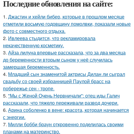
Последние обновления на сайте:
1.
Джастин и хейли бибер, которые в прошлом месяце
отметили восьмую годовщину помолвки, показали новые
фото с совместного отдыха.
2.
Ивлеева стыдится, что рекламировала
некачественную косметику.
3.
Айза лилуна впервые рассказала, что за два месяца
до беременности вторым сыном у неё случилась
замершая беременность.
4.
Младший сын знаменитой актрисы Дилан ли сыграл
свадьбу со своей избранницей Паулой брасс на
побережье сен - тропе.
5.
"Мы с Женой Очень Нервничали": отец иды Галич
рассказали, что тяжело переживали развод дочери.
6.
Арина соболенко в вене: красота, которая начинается
с энергии.
7.
Милли бобби браун откровенно поделилась своими
планами на материнство.