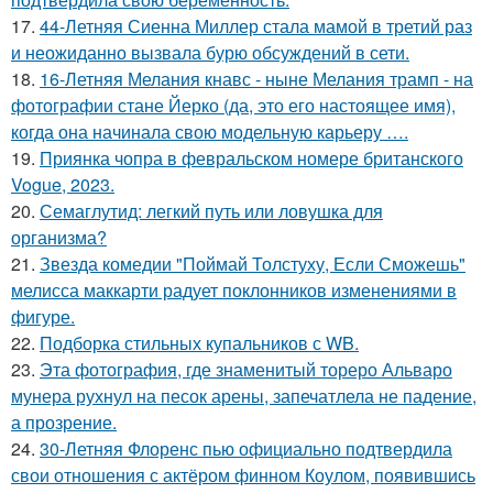
17.
44-Летняя Сиенна Миллер стала мамой в третий раз
и неожиданно вызвала бурю обсуждений в сети.
18.
16-Летняя Мелания кнавс - ныне Мелания трамп - на
фотографии стане Йерко (да, это его настоящее имя),
когда она начинала свою модельную карьеру ….
19.
Приянка чопра в февральском номере британского
Vogue, 2023.
20.
Семаглутид: легкий путь или ловушка для
организма?
21.
Звезда комедии "Поймай Толстуху, Если Сможешь"
мелисса маккарти радует поклонников изменениями в
фигуре.
22.
Подборка стильных купальников с WB.
23.
Эта фотография, где знаменитый тореро Альваро
мунера рухнул на песок арены, запечатлела не падение,
а прозрение.
24.
30-Летняя Флоренс пью официально подтвердила
свои отношения с актёром финном Коулом, появившись