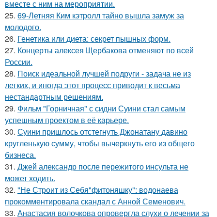
вместе с ним на мероприятии.
25.
69-Летняя Ким кэтролл тайно вышла замуж за
молодого.
26.
Генетика или диета: секрет пышных форм.
27.
Концерты алексея Щербакова отменяют по всей
России.
28.
Поиск идеальной лучшей подруги - задача не из
легких, и иногда этот процесс приводит к весьма
нестандартным решениям.
29.
Фильм "Горничная" с сидни Суини стал самым
успешным проектом в её карьере.
30.
Суини пришлось отстегнуть Джонатану давино
кругленькую сумму, чтобы вычеркнуть его из общего
бизнеса.
31.
Джей александр после пережитого инсульта не
может ходить.
32.
"Не Строит из Себя"фитоняшку": водонаева
прокомментировала скандал с Анной Семенович.
33.
Анастасия волочкова опровергла слухи о лечении за