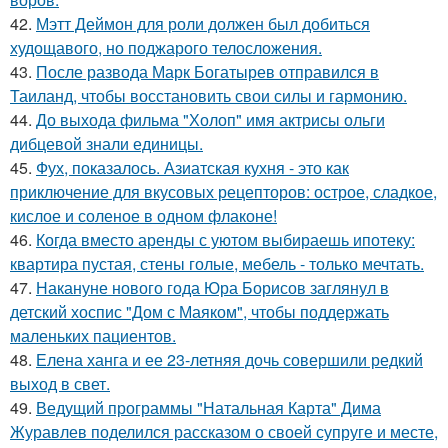
42.
Мэтт Деймон для роли должен был добиться
худощавого, но поджарого телосложения.
43.
После развода Марк Богатырев отправился в
Таиланд, чтобы восстановить свои силы и гармонию.
44.
До выхода фильма "Холоп" имя актрисы ольги
дибцевой знали единицы.
45.
Фух, показалось. Азиатская кухня - это как
приключение для вкусовых рецепторов: острое, сладкое,
кислое и соленое в одном флаконе!
46.
Когда вместо аренды с уютом выбираешь ипотеку:
квартира пустая, стены голые, мебель - только мечтать.
47.
Накануне нового года Юра Борисов заглянул в
детский хоспис "Дом с Маяком", чтобы поддержать
маленьких пациентов.
48.
Елена ханга и ее 23-летняя дочь совершили редкий
выход в свет.
49.
Ведущий программы "Натальная Карта" Дима
Журавлев поделился рассказом о своей супруге и месте,