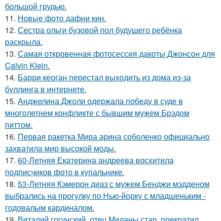
большой грудью.
11.
Новые фото дафни кин.
12.
Сестра ольги бузовой пол будущего ребёнка
раскрыла.
13.
Самая откровенная фотосессия дакоты Джонсон для
Calvin Klein.
14.
Барри кеоган перестал выходить из дома из-за
буллинга в интернете.
15.
Анджелина Джоли одержала победу в суде в
многолетнем конфликте с бывшим мужем Брэдом
питтом.
16.
Первая ракетка Мира арина соболенко официально
захватила мир высокой моды.
17.
60-Летняя Екатерина андреева восхитила
подписчиков фото в купальнике.
18.
53-Летняя Кэмерон диаз с мужем Бенджи мэдденом
выбрались на прогулку по Нью-йорку с младшеньким -
годовалым кардиналом.
19.
Виталий гогунский, отец Миланы стар, прекратил