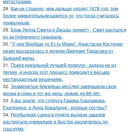
метастазами.
28.
Как ни странно, чем дальше уходит 1978 год, тем
более удивительным кажется то, что тогда считалось
привычным.
29.
Брак Уилла Смита и Джады пинкетт - Смит распался
из-за публичного скандала.
30.
"У нее Вообще-то Есть Мама": Анастасия Костенко
резко высказалась о дочери Дмитрия Тарасова от
бывшей жены.
31.
Поиск идеальной лучшей подруги - задача не из
легких, и иногда этот процесс приводит к весьма
нестандартным решениям.
32.
Знаменитые близнецы кесслер завершили свои
жизни в один и тот же день, дожив до 89 лет.
33.
А вы знали, что супруга Гарика Харламова,
Екатерина, и Анна Ковальчук - родные сестры?
34.
Необычная сцена в пункте выдачи заказов
растрогала очевидцев и быстро разлетелась по
соцсетям.