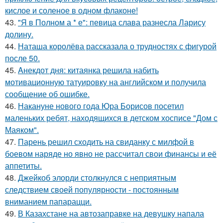
кислое и соленое в одном флаконе!
43.
"Я в Полном а * е": певица слава разнесла Ларису
долину.
44.
Наташа королёва рассказала о трудностях с фигурой
после 50.
45.
Aнекдот дня: китаянка решила набить
мотивационную татуировку на английском и получила
сообщение об ошибке.
46.
Накануне нового года Юра Борисов посетил
маленьких ребят, находящихся в детском хосписе "Дом с
Маяком".
47.
Парень решил сходить на свиданку с милфой в
боевом наряде но явно не рассчитал свои финансы и её
аппетиты.
48.
Джейкоб элорди столкнулся с неприятным
следствием своей популярности - постоянным
вниманием папарацци.
49.
В Казахстане на автозаправке на девушку напала