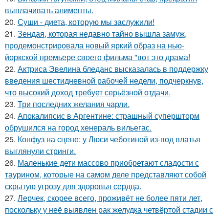
выплачивать алименты.
20.
Суши - диета, которую мы заслужили!
21.
Зендая, которая недавно тайно вышла замуж,
продемонстрировала новый яркий образ на нью-
йоркской премьере своего фильма "вот это драма!
22.
Актриса Эвелина бледанс высказалась в поддержку
введения шестидневной рабочей недели, подчеркнув,
что высокий доход требует серьёзной отдачи.
23.
Три последних желания чарли.
24.
Апокалипсис в Аргентине: страшный супершторм
обрушился на город хенераль вильегас.
25.
Конфуз на сцене: у Люси чеботиной из-под платья
выглянули стринги.
26.
Маленькие дети массово приобретают сладости с
таурином, которые на самом деле представляют собой
скрытую угрозу для здоровья сердца.
27.
Лерчек, скорее всего, проживёт не более пяти лет,
поскольку у неё выявлен рак желудка четвёртой стадии с