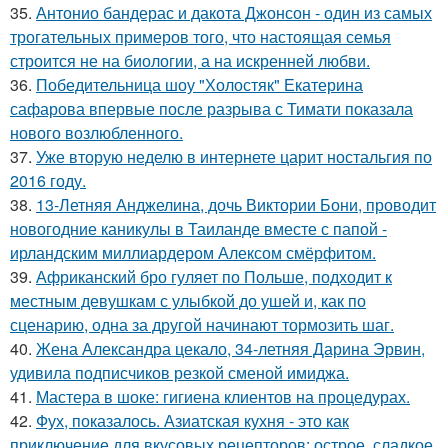
35.
Антонио бандерас и дакота Джонсон - один из самых
трогательных примеров того, что настоящая семья
строится не на биологии, а на искренней любви.
36.
Победительница шоу "Холостяк" Екатерина
сафарова впервые после разрыва с Тимати показала
нового возлюбленного.
37.
Уже вторую неделю в интернете царит ностальгия по
2016 году.
38.
13-Летняя Анджелина, дочь Виктории Бони, проводит
новогодние каникулы в Таиланде вместе с папой -
ирландским миллиардером Алексом смёрфитом.
39.
Африканский бро гуляет по Польше, подходит к
местным девушкам с улыбкой до ушей и, как по
сценарию, одна за другой начинают тормозить шаг.
40.
Жена Александра цекало, 34-летняя Дарина Эрвин,
удивила подписчиков резкой сменой имиджа.
41.
Мастера в шоке: гигиена клиентов на процедурах.
42.
Фух, показалось. Азиатская кухня - это как
приключение для вкусовых рецепторов: острое, сладкое,