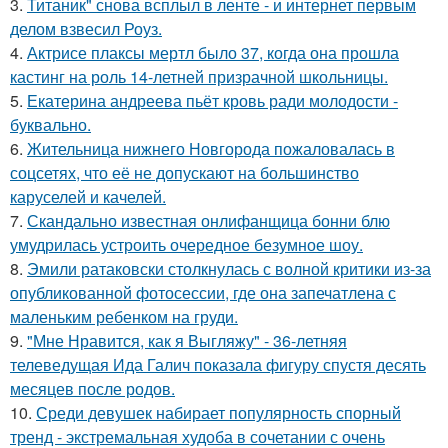
3.
Титаник" снова всплыл в ленте - и интернет первым
делом взвесил Роуз.
4.
Актрисе плаксы мертл было 37, когда она прошла
кастинг на роль 14-летней призрачной школьницы.
5.
Екатерина андреева пьёт кровь ради молодости -
буквально.
6.
Жительница нижнего Новгорода пожаловалась в
соцсетях, что её не допускают на большинство
каруселей и качелей.
7.
Скандально известная онлифанщица бонни блю
умудрилась устроить очередное безумное шоу.
8.
Эмили ратаковски столкнулась с волной критики из-за
опубликованной фотосессии, где она запечатлена с
маленьким ребенком на груди.
9.
"Мне Нравится, как я Выгляжу" - 36-летняя
телеведущая Ида Галич показала фигуру спустя десять
месяцев после родов.
10.
Среди девушек набирает популярность спорный
тренд - экстремальная худоба в сочетании с очень