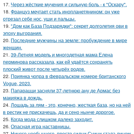
17.
Через жёсткие мучения и сильную боль - к "Оскару".
18.
Француз мечтает стать инопланетянином: он уже
отрезал себе нос, уши и пальцы.
19.
"Дом как База Подзарядки": секрет долголетия ови в
эпоху выгорания.
20.
Последние мужчины на земле: пробуждение в мире
женщин.
21.
39-Летняя модель и многодетная мама Елена
перминова рассказала, как ей удаётся сохранять
плоский живот после четырёх родов.
22.
Приянка чопра в февральском номере британского
Vogue, 2023.
23.
Папарацци засняли 37-летнюю ану де Армас без
макияжа в дождь.
24.
Лошадь за лям - это, конечно, жесткая база, но на ней
в рестик не прискачешь, да и сено нынче дорогое.
25.
Когда мода слишком далеко заходит.
26.
Опасная игра наставницы.
27.
Ничего необычного, просто сидни Суини стала лицом