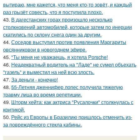
вытираю, мне кажется, что меня кто-то зовёт, и каждый
раз грызёт совесть, что я поступила плохо.
43.
В дагестанских горах произошло несколько
столкновений автомобилей, которые затем по инерции
скатились по склону снега один за другим.
44.
Соседов выступил против появления Маргариты
овсянниковои в новогоднем эфире.
45.
"Ты меня не уважаешь, я хотела Porsche!
46.
Неадекватный водитель на "Ладе" не сумел объехать
"газель" и выместил на ней всю злость.
47.
За деньги - конечно!
48.
55-Летняя дженнифер лопес получила тяжелую
травму лица во время репетиции.
49.
Шторм хейта: как актриса "Русалочки" столкнулась с
критикой.
50.
Рейс из Европы в Бразилию пришлось отменить из-
за повреждённого стекла кабины.