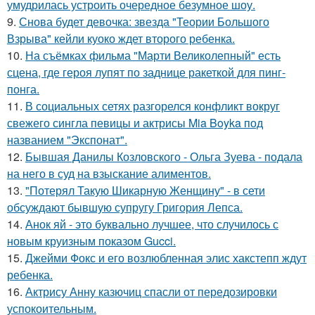
умудрилась устроить очередное безумное шоу.
9.
Снова будет девочка: звезда "Теории Большого
Взрыва" кейли куоко ждет второго ребенка.
10.
На съёмках фильма "Марти Великолепный" есть
сцена, где героя лупят по заднице ракеткой для пинг-
понга.
11.
В социальных сетях разгорелся конфликт вокруг
свежего сингла певицы и актрисы Mia Boyka под
названием "Экспонат".
12.
Бывшая Данилы Козловского - Ольга Зуева - подала
на него в суд на взыскание алиментов.
13.
"Потерял Такую Шикарную Женщину" - в сети
обсуждают бывшую супругу Григория Лепса.
14.
Анок яй - это буквально лучшее, что случилось с
новым круизным показом Gucci.
15.
Джейми Фокс и его возлюбленная элис хакстепп ждут
ребенка.
16.
Актрису Анну казючиц спасли от передозировки
успокоительным.