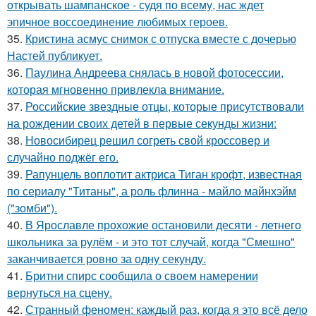
открывать шампанское - судя по всему, нас ждет
эпичное воссоединение любимых героев.
35.
Кристина асмус снимок с отпуска вместе с дочерью
Настей публикует.
36.
Паулина Андреева снялась в новой фотосессии,
которая мгновенно привлекла внимание.
37.
Российские звездные отцы, которые присутствовали
на рождении своих детей в первые секунды жизни:
38.
Новосибирец решил согреть свой кроссовер и
случайно поджёг его.
39.
Рапунцель воплотит актриса Тиган крофт, известная
по сериалу "Титаны", а роль флинна - майло майнхэйм
("зомби").
40.
В Ярославле прохожие остановили десяти - летнего
школьника за рулём - и это тот случай, когда "Смешно"
заканчивается ровно за одну секунду.
41.
Бритни спирс сообщила о своем намерении
вернуться на сцену.
42.
Странный феномен: каждый раз, когда я это всё дело