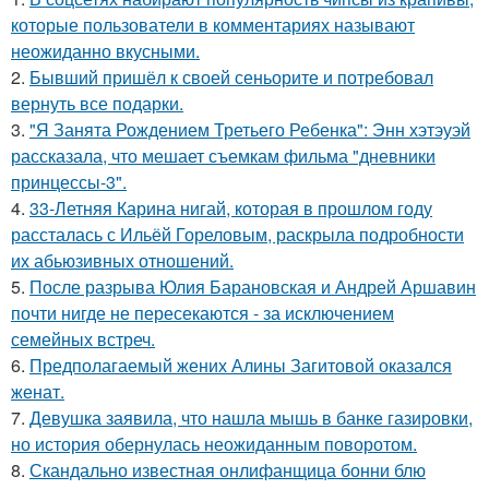
которые пользователи в комментариях называют
неожиданно вкусными.
2.
Бывший пришёл к своей сеньорите и потребовал
вернуть все подарки.
3.
"Я Занята Рождением Третьего Ребенка": Энн хэтэуэй
рассказала, что мешает съемкам фильма "дневники
принцессы-3".
4.
33-Летняя Карина нигай, которая в прошлом году
рассталась с Ильёй Гореловым, раскрыла подробности
их абьюзивных отношений.
5.
После разрыва Юлия Барановская и Андрей Аршавин
почти нигде не пересекаются - за исключением
семейных встреч.
6.
Предполагаемый жених Алины Загитовой оказался
женат.
7.
Девушка заявила, что нашла мышь в банке газировки,
но история обернулась неожиданным поворотом.
8.
Скандально известная онлифанщица бонни блю