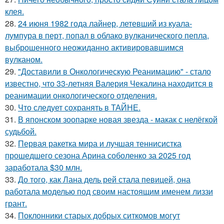
клея.
28.
24 июня 1982 года лайнер, летевший из куала-
лумпура в перт, попал в облако вулканического пепла,
выброшенного неожиданно активировавшимся
вулканом.
29.
"Доставили в Онкологическую Реанимацию" - стало
известно, что 33-летняя Валерия Чекалина находится в
реанимации онкологического отделения.
30.
Что следует сохранять в ТАЙНЕ.
31.
В японском зоопарке новая звезда - макак с нелёгкой
судьбой.
32.
Первая ракетка мира и лучшая теннисистка
прошедшего сезона Арина соболенко за 2025 год
заработала $30 млн.
33.
До того, как Лана дель рей стала певицей, она
работала моделью под своим настоящим именем лиззи
грант.
34.
Поклонники старых добрых ситкомов могут