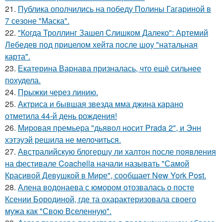
21.
Публика ополчились на победу Полины Гагариной в
7 сезоне "Маска".
22.
"Когда Троллинг Зашел Слишком Далеко": Артемий
Лебедев под прицелом хейта после шоу "натальная
карта".
23.
Екатерина Варнава призналась, что ещё сильнее
похудела.
24.
Прыжки через линию.
25.
Актриса и бывшая звезда мма джина карано
отметила 44-й день рождения!
26.
Мировая премьера "дьявол носит Prada 2", и Энн
хэтэуэй решила не мелочиться.
27.
Австралийскую блогершу ли халтон после появления
на фестивале Coachella начали называть "Самой
Красивой Девушкой в Мире", сообщает New York Post.
28.
Алена водонаева с юмором отозвалась о посте
Ксении Бородиной, где та охарактеризовала своего
мужа как "Свою Вселенную".