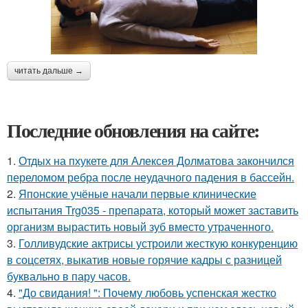
читать дальше →
Последние обновления на сайте:
1.
Отдых на пхукете для Алексея Долматова закончился
переломом ребра после неудачного падения в бассейн.
2.
Японские учёные начали первые клинические
испытания Trg035 - препарата, который может заставить
организм вырастить новый зуб вместо утраченного.
3.
Голливудские актрисы устроили жесткую конкуренцию
в соцсетях, выкатив новые горячие кадры с разницей
буквально в пару часов.
4.
"До свидания! ": Почему любовь успенская жестко