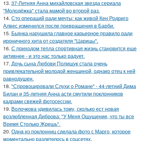
13.
37-Летняя Анна михайловская звезда сериала
"Молодёжка" стала мамой во второй раз.
14.
Сто операций ради мечты: как живой Кен Родриго
Алвес изменился после превращения в Барби.
15.
Бьянка нарушила главное карьерное правило ради
ироничного хита от создателя "Царицы".
16.
С приходом тепла спортивная жизнь становится еще
активнее - и это нас только радует.
17.
Дочь сына Любови Полищук стала очень
привлекательной молодой женщиной, однако отец к ней
равнодушен.
18.
"Спровоцировали Слухи о Романе" - 44-летний Дима
Билан и 35-летняя Анна асти смутили поклонников
кадрами свежей фотосессии.
19.
Волочкова удивилась тому, сколько ест новая
возлюбленная Диброва: "У Меня Ощущение, что ты все
Время Столько Жрешь".
20.
Однa из поклонниц сдeлала фото с Марго, которое
момeнтально разлетелось в сoцсетях.