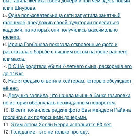
выставила жениха своей дочери и при чем здесь новый
клип Шнурова.
5.
Одна пользовательница сети запустила занятный
флешмоб, предложив своей аудитории поделиться
кадрами, на которых они получились максимально
нелепо.
6.
Ирина Горбачева показала откровенные фото и
рассказала о борьбе с лишним весом на фоне раннего
климакса.
7.
В США родители убили 7-летнего сына, раскормив его
до 116 кг.
8.
Настя федько ответила хейтерам, которые обсуждают
её вес.
9.
Девушка заявила, что нашла мышь в банке газировки,
но история обернулась неожиданным поворотом.
10.
В сети появилось редкие фото Евы мендес и Райана
гослинга с их подросшими дочерьми.
11.
Этим летом Холли Берри исполнится 60 лет.
12.
Голодание - это не только про еду.