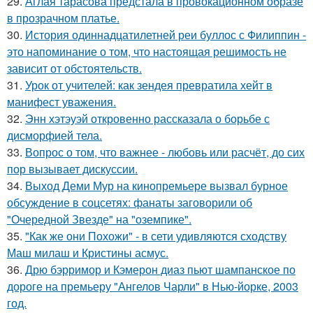
29.
Аглая тарасова предстала в провокационном образе
в прозрачном платье.
30.
История одиннадцатилетней реи буллос с Филиппин -
это напоминание о том, что настоящая решимость не
зависит от обстоятельств.
31.
Урок от учителей: как зендея превратила хейт в
манифест уважения.
32.
Энн хэтэуэй откровенно рассказала о борьбе с
дисморфией тела.
33.
Вопрос о том, что важнее - любовь или расчёт, до сих
пор вызывает дискуссии.
34.
Выход Деми Мур на кинопремьере вызвал бурное
обсуждение в соцсетях: фанаты заговорили об
"Очередной Звезде" на "оземпике".
35.
"Как же они Похожи" - в сети удивляются сходству
Маш милаш и Кристины асмус.
36.
Дрю бэрримор и Кэмерон диаз пьют шампанское по
дороге на премьеру "Ангелов Чарли" в Нью-йорке, 2003
год.