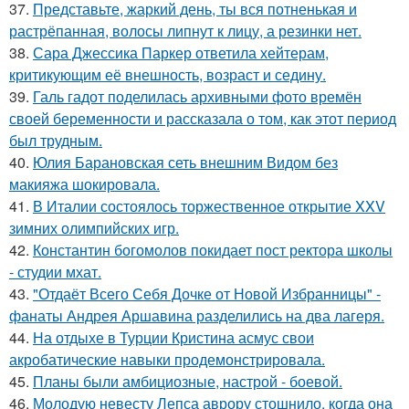
37.
Представьте, жаркий день, ты вся потненькая и
растрёпанная, волосы липнут к лицу, а резинки нет.
38.
Сара Джессика Паркер ответила хейтерам,
критикующим её внешность, возраст и седину.
39.
Галь гадот поделилась архивными фото времён
своей беременности и рассказала о том, как этот период
был трудным.
40.
Юлия Барановская сеть внешним Видом без
макияжа шокировала.
41.
В Италии состоялось торжественное открытие XXV
зимних олимпийских игр.
42.
Константин богомолов покидает пост ректора школы
- студии мхат.
43.
"Отдаёт Всего Себя Дочке от Новой Избранницы" -
фанаты Андрея Аршавина разделились на два лагеря.
44.
На отдыхе в Турции Кристина асмус свои
акробатические навыки продемонстрировала.
45.
Планы были амбициозные, настрой - боевой.
46.
Молодую невесту Лепса аврору стошнило, когда она