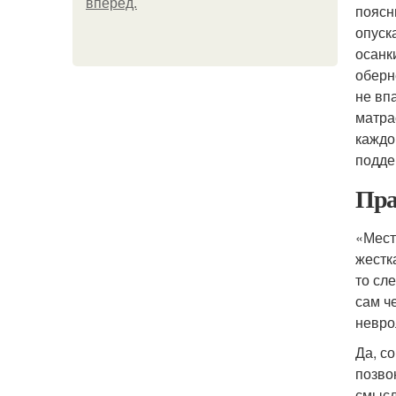
вперёд.
поясн
опуск
осанк
оберн
не вп
матра
каждо
подде
Пра
«Мест
жестк
то сл
сам ч
невро
Да, с
позво
смысл