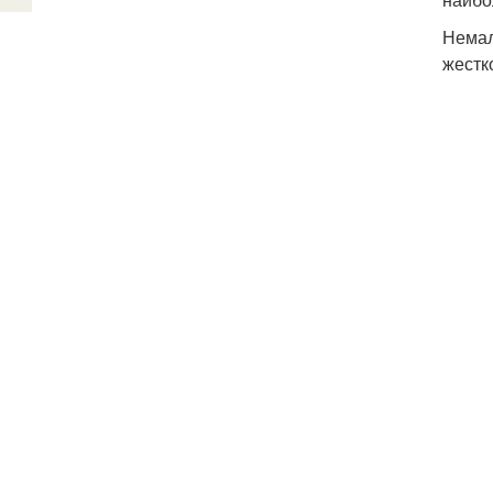
Немал
жестк