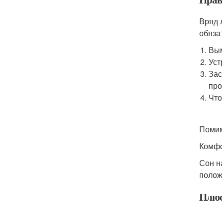
Вряд 
обяза
Вым
Уст
Зас
про
Что
Помим
Комфо
Сон н
полож
Плюс