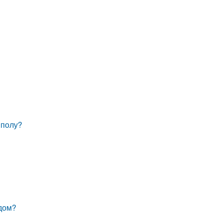
 полу?
рдом?