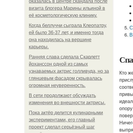
оказалась в центре скандала после
визита блогера Марины ильиной в
её косметологическую клинику.
Когда беллуччи сыграла Клеопатру,
С
ей было 36-37 лет, и именно тогда
В
она находилась на вершине
карьеры.
Спа
Ранняя слава сделала Скарлетт
йоханссон одной из самых
узнаваемых актрис голливуда, но за
Кто ж
глянцевым фасадом скрывалась
присл
огромная неуверенность.
соотв
привы
В сети продолжают обсуждать
идеал
изменения во внешности актрисы.
опору
Пока актёр делится кулинарными
повер
экспериментами, его главный
Ничег
проект сделал серьёзный шаг
выпря