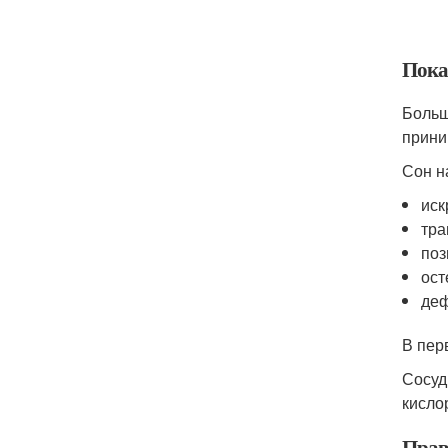
Пока
Больш
прини
Сон н
иск
тра
поз
ост
деф
В пер
Сосуд
кисло
Прав