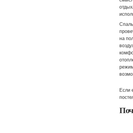
отдых
испол
Спаль
прове
на по
возду
комфо
отопл
режим
возмо
Если 
посте
Поч