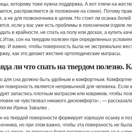
ицы, которому тоже нужна поддержка. А вот плечи на жест
аются, расправляются (в положении на спине). Потому прав
и, а не для позвоночника в целом. Но стоит ли осанка болей
ется, если у вас уже есть проблемы в поясничном отделе
адать в крайности, не спать на полу или досках, а купить к
с.Итак, сон на твердом полезен при определенных условиях
му. И важно, чтобы поверхность была не экстремально жес
ржку, как это делают жесткие ортопедические матрасы.
вда ли что спать на твердом полезно. 
о для сна должно быть удобным и комфортным. Комфортнее
ая поверхность является непривычной для человека. Если же
едует запастись плотным матрасом или ковриком, чтобы по
еловек не чувствовал никакого дискомфорта», — рассказал
логии Ирина Завалко .
он на твердой поверхности формирует хорошую осанку и по
ночника, но при этом важно, чтобы эта поверхность не был
е на доске, то поясница будет постоянно находиться в на