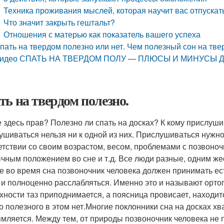
Техника проживания мыслей, которая научит вас отпуска
Что значит закрыть гештальт?
Отношения с матерью как показатель вашего успеха
пать на твердом полезно или нет. Чем полезный сон на тв
идео СПАТЬ НА ТВЕРДОМ ПОЛУ — ПЛЮСЫ И МИНУСЫ 
ть на твердом полезно.
е здесь прав? Полезно ли спать на досках? К кому прислуш
ушиваться нельзя ни к одной из них. Прислушиваться нужно
етствии со своим возрастом, весом, проблемами с позвоноч
чным положением во сне и т.д. Все люди разные, одним же
е во время сна позвоночник человека должен принимать е
 и полноценно расслабляться. Именно это и называют орт
хности таз приподнимается, а поясница провисает, находит
о полезного в этом нет.Многие поклонники сна на досках хва
мляется. Между тем, от природы позвоночник человека не п