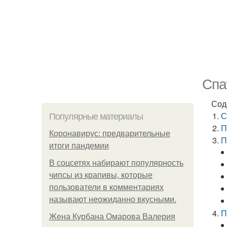
Спа
Сод
С
Популярные материалы
П
Коронавирус: предварительные
П
итоги пандемии
В соцсетях набирают популярность
чипсы из крапивы, которые
пользователи в комментариях
называют неожиданно вкусными.
П
Жена Курбана Омарова Валерия