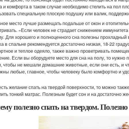
а и комфорта в таком случае необходимо стелить на пол пл
ьзовать специальную плоскую подушку или валик, поддерж
ное место лучше размещать подальше от окон и отопител
тривать. «Если человек не страдает снижением иммунитета и
лу. Для хорошего и полноценного сна полезны прохладный 
ха в спальне рекомендуется достаточно низкая, 18-22 град
ртное и теплое одеяло, также важно проветривать помеще
ение. Если вы оборудуете место для сна на полу, то нужно
, чтобы не мешали домашние животные, если они есть, и 
жны любые, главное, чтобы человеку было комфортно и удо
есть желание спать на твердой поверхности, то можно также
лить тонкий матрас. Полезным будет сон и на достаточно ж
ему полезно спать на твердом. Полезно 