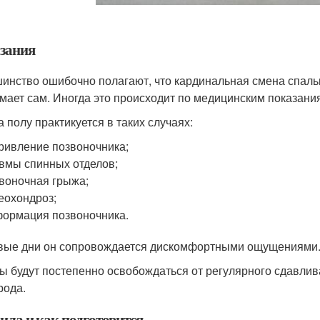
зания
инство ошибочно полагают, что кардинальная смена спаль
мает сам. Иногда это происходит по медицинским показани
а полу практикуется в таких случаях:
ривление позвоночника;
вмы спинных отделов;
воночная грыжа;
еохондроз;
ормация позвоночника.
вые дни он сопровождается дискомфортными ощущениями. С
ы будут постепенно освобождаться от регулярного сдавлива
рода.
ила и как подготовится