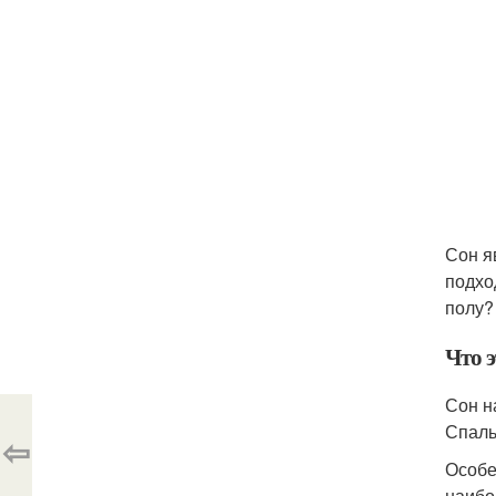
Сон я
подхо
полу?
Что э
Сон н
Спаль
⇦
Особе
наибо