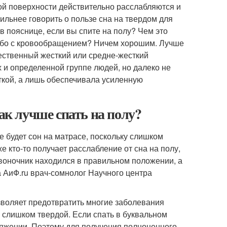
кой поверхности действительно расслабляются и
ильнее говорить о пользе сна на твердом для
 в пояснице, если вы спите на полу? Чем это
 либо с кровообращением? Ничем хорошим. Лучше
ачественный жесткий или средне-жесткий
 и определенной группе людей, но далеко не
ткой, а лишь обеспечивала усиленную
Как лучше спать на полу?
 будет сон на матрасе, поскольку слишком
 кто-то получает расслабление от сна на полу,
звоночник находился в правильном положении, а
а АиФ.ru врач-сомнолог Научного центра
зволяет предотвратить многие заболевания
а слишком твердой. Если спать в буквальном
пряжении. Поэтому для получения полноценного