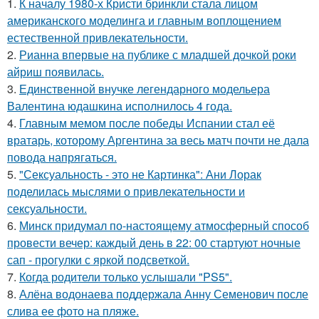
1.
К началу 1980-х Кристи бринкли стала лицом
американского моделинга и главным воплощением
естественной привлекательности.
2.
Рианна впервые на публике с младшей дочкой роки
айриш появилась.
3.
Единственной внучке легендарного модельера
Валентина юдашкина исполнилось 4 года.
4.
Главным мемом после победы Испании стал её
вратарь, которому Аргентина за весь матч почти не дала
повода напрягаться.
5.
"Сексуальность - это не Картинка": Ани Лорак
поделилась мыслями о привлекательности и
сексуальности.
6.
Минск придумал по-настоящему атмосферный способ
провести вечер: каждый день в 22: 00 стартуют ночные
сап - прогулки с яркой подсветкой.
7.
Когда родители только услышали "PS5".
8.
Алёна водонаева поддержала Анну Семенович после
слива ее фото на пляже.