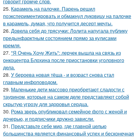
говорит громче слов.
25.
Карамель на палочке. Парень решил
поэкспериментировать и обмакнул луковицу на палочке
в карамель, думая, что получится десерт мечты.
26.
Довела себя до трясучки: Лолита напугала публику
предынфарктным состоянием прямо за кулисами
кремля.
27.
"Я Очень Хочу Жить": лерчек вышла на связь из
онкоцентра Блохина после приостановки уголовного
дела.
28.
У бероева новая тёща - и возраст снова стал
главным инфоповодом.
29.
Маленькие дети массово приобретают сладости с
таурином, которые на самом деле представляют собой
скрытую угрозу для здоровья сердца.
30.
Рома зверь опубликовал семейное фото с женой и
дочерью, и подписчики дружно зависли.
31.
Представьте себе мир, где главной целью
большинства является финансовый успех и бесконечная