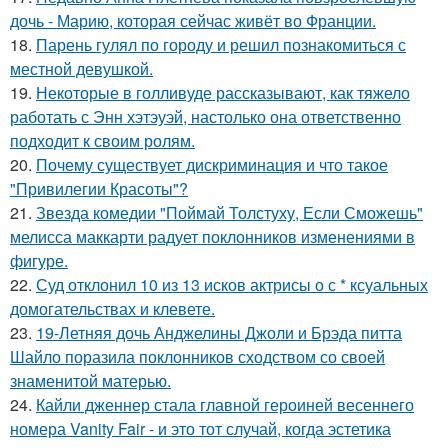
дочь - Марию, которая сейчас живёт во Франции.
18.
Парень гулял по городу и решил познакомиться с
местной девушкой.
19.
Некоторые в голливуде рассказывают, как тяжело
работать с Энн хэтэуэй, настолько она ответственно
подходит к своим ролям.
20.
Почему существует дискриминация и что такое
"Привилегии Красоты"?
21.
Звезда комедии "Поймай Толстуху, Если Сможешь"
мелисса маккарти радует поклонников изменениями в
фигуре.
22.
Суд отклонил 10 из 13 исков актрисы о с * ксуальных
домогательствах и клевете.
23.
19-Летняя дочь Анджелины Джоли и Брэда питта
Шайло поразила поклонников сходством со своей
знаменитой матерью.
24.
Кайли дженнер стала главной героиней весеннего
номера Vanity Fair - и это тот случай, когда эстетика