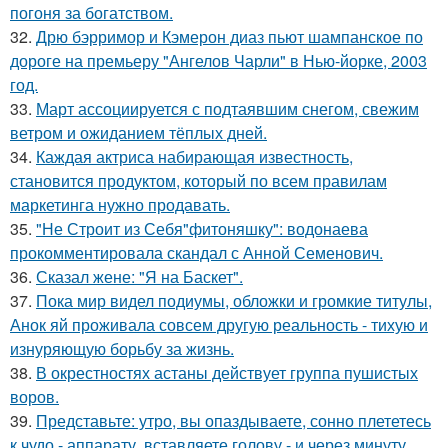
погоня за богатством.
32.
Дрю бэрримор и Кэмерон диаз пьют шампанское по
дороге на премьеру "Ангелов Чарли" в Нью-йорке, 2003
год.
33.
Март ассоциируется с подтаявшим снегом, свежим
ветром и ожиданием тёплых дней.
34.
Каждая актриса набирающая известность,
становится продуктом, который по всем правилам
маркетинга нужно продавать.
35.
"Не Строит из Себя"фитоняшку": водонаева
прокомментировала скандал с Анной Семенович.
36.
Сказал жене: "Я на Баскет".
37.
Пока мир видел подиумы, обложки и громкие титулы,
Анок яй проживала совсем другую реальность - тихую и
изнуряющую борьбу за жизнь.
38.
В окрестностях астаны действует группа пушистых
воров.
39.
Представьте: утро, вы опаздываете, сонно плететесь
к чудо - аппарату, вставляете голову - и через минуту