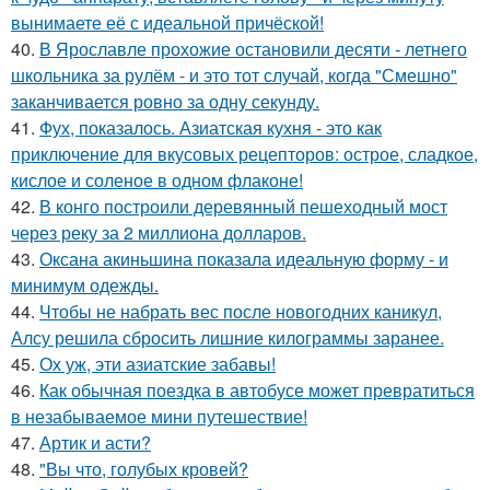
вынимаете её с идеальной причёской!
40.
В Ярославле прохожие остановили десяти - летнего
школьника за рулём - и это тот случай, когда "Смешно"
заканчивается ровно за одну секунду.
41.
Фух, показалось. Азиатская кухня - это как
приключение для вкусовых рецепторов: острое, сладкое,
кислое и соленое в одном флаконе!
42.
В конго построили деревянный пешеходный мост
через реку за 2 миллиона долларов.
43.
Оксана акиньшина показала идеальную форму - и
минимум одежды.
44.
Чтобы не набрать вес после новогодних каникул,
Алсу решила сбросить лишние килограммы заранее.
45.
Ох уж, эти азиатские забавы!
46.
Как обычная поездка в автобусе может превратиться
в незабываемое мини путешествие!
47.
Артик и асти?
48.
"Вы что, голубых кровей?