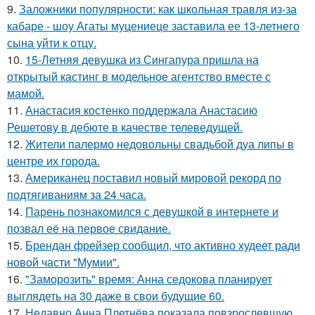
9.
Заложники популярности: как школьная травля из-за
кабаре - шоу Агаты муцениеце заставила ее 13-летнего
сына уйти к отцу.
10.
15-Летняя девушка из Сингапура пришла на
открытый кастинг в модельное агентство вместе с
мамой.
11.
Анастасия костенко поддержала Анастасию
Решетову в дебюте в качестве телеведущей.
12.
Жители палермо недовольны свадьбой дуа липы в
центре их города.
13.
Американец поставил новый мировой рекорд по
подтягиваниям за 24 часа.
14.
Парень познакомился с девушкой в интернете и
позвал её на первое свидание.
15.
Брендан фрейзер сообщил, что активно худеет ради
новой части "Мумии".
16.
"Заморозить" время: Анна седокова планирует
выглядеть на 30 даже в свои будущие 60.
17.
Недавно Анна Плетнёва показала повзрослевшую