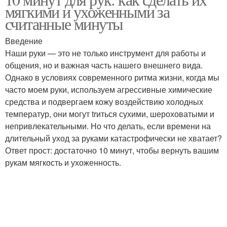
Уход за кожей
Специальный уход
мягкими и ухоженными за
считанные минуты
Введение
Наши руки — это не только инструмент для работы и
Минуты для ухода
Советы по уходу
общения, но и важная часть нашего внешнего вида.
Однако в условиях современного ритма жизни, когда мы
часто моем руки, используем агрессивные химические
средства и подвергаем кожу воздействию холодных
Уход за ногтями
Зимний уход
температур, они могут trиться сухими, шероховатыми и
непривлекательными. Но что делать, если времени на
длительный уход за руками катастрофически не хватает?
Ответ прост: достаточно 10 минут, чтобы вернуть вашим
рукам мягкость и ухоженность.
Чек-лист по уходу