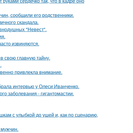
руками сердечко так, что в кадре оно
чин, сообщили его родственники.
личного скандала.
внодушных "Невест".
ия.
часто извиняются.
ыв свою главную тайну.
.
овенно привлекла внимание.
брала интервью у Олеси Иванченко.
ого заболевания - гигантомастии.
кам с улыбкой до ушей и, как по сценарию,
 мужчин.