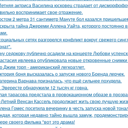
Летняя актриса Василина юсковец страдает от дисморфофоб
вильно воспринимает свое отражение.
остом 2 метра 31 сантиметр Мануте бол казался пришельцем
скрыта тайна Джереми Аллена Уайта, которого постоянно 
ами.
социальных сетях разгорелся конфликт вокруг свежего син
онат".
ну седокову публично осадили на концерте Любови успенск
астасия ивлеева опубликовала новые откровенные снимки 
о Джим торп - американский легкоатлет.
ктория боня высказалась о запуске нового Бренда лерчек.
атерина Варнава призналась, что ещё сильнее похудела.
 Эвересте обнаружили 12 тысяч кг говна.
лая тарасова предстала в провокационном образе в прозра
-Летний Венсан Кассель продолжает жить свою лучшую жиз
лена Гомес посетила вечеринку в честь запуска новой тона
ндая, которая недавно тайно вышла замуж, продемонстрир
ере своего фильма "вот это драма!