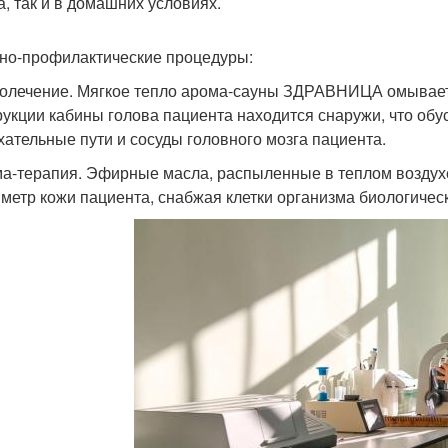
а, так и в домашних условиях.
но-профилактические процедуры:
лолечение. Мягкое тепло арома-сауны ЗДРАВНИЦА омывает 
рукции кабины голова пациента находится снаружи, что обу
хательные пути и сосуды головного мозга пациента.
ма-терапия. Эфирные масла, распыленные в теплом возд
метр кожи пациента, снабжая клетки организма биологиче