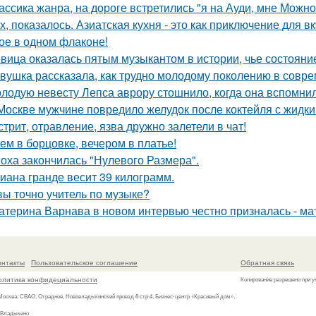
ассика жанра, на дороге встретились "я на Ауди, мне Можно 
х, показалось. Азиатская кухня - это как приключение для в
ое в одном флаконе!
вица оказалась пятым музыкантом в истории, чье состоян
вушка рассказала, как трудно молодому поколению в совр
лодую невесту Лепса аврору стошнило, когда она вспомни
Москве мужчине повредило желудок после коктейля с жидки
стрит, отравление, язва дружно залетели в чат!
ем в борцовке, вечером в платье!
оха закончилась "Нулевого Размера".
иана гранде весит 39 килограмм.
вы точно учитель по музыке?
атерина Варнава в новом интервью честно призналась - мат
онтакты
Пользовательское соглашение
Обратная связь
олитика конфидециальности
Копирование разрешено при у
 Москва, СВАО, Отрадное, Нововладыкинский проезд 8 стр.4, Бизнес-центр «Красивый дом»,
 Владыкино