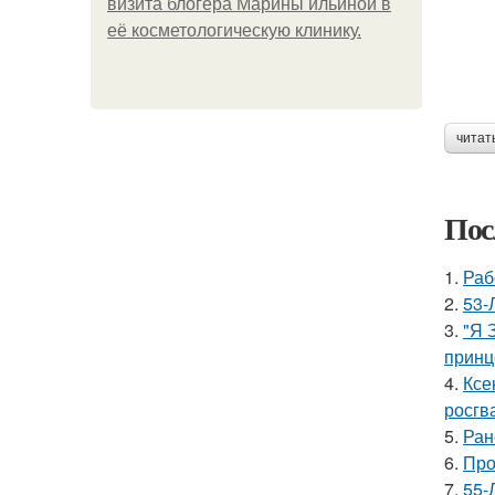
визита блогера Марины ильиной в
её косметологическую клинику.
читат
Пос
1.
Раб
2.
53-
3.
"Я 
принц
4.
Ксе
росгв
5.
Ран
6.
Про
7.
55-