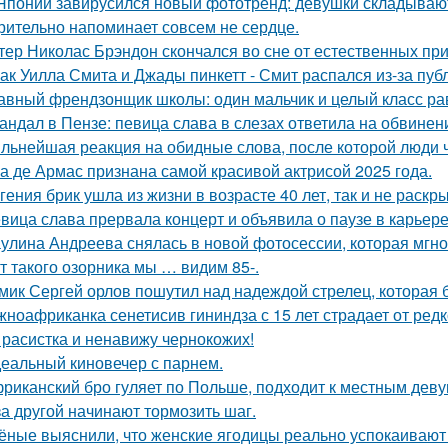
Японии завирусился новый фототренд: девушки складывают 
рительно напоминает совсем не сердце.
тер Николас Брэндон скончался во сне от естественных при
ак Уилла Смита и Джады пинкетт - Смит распался из-за пуб
авный френдзонщик школы: один мальчик и целый класс ра
андал в Пензе: певица слава в слезах ответила на обвинен
льнейшая реакция на обидные слова, после которой люди 
а де Армас признана самой красивой актрисой 2025 года.
гения брик ушла из жизни в возрасте 40 лет, так и не раскр
вица слава прервала концерт и объявила о паузе в карьере
улина Андреева снялась в новой фотосессии, которая мгн
т такого озорника мы … видим 85-.
мик Сергей орлов пошутил над надеждой стрелец, которая 
ноафриканка сенетисив гининдза с 15 лет страдает от редк
 расистка и ненавижу чернокожих!
еальный киновечер с парнем.
риканский бро гуляет по Польше, подходит к местным девуш
за другой начинают тормозить шаг.
ёные выяснили, что женские ягодицы реально успокаивают