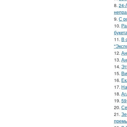
8.
24-
непра
9.
С р
10.
Ра
букет
11.
В 
"Эксп
12.
Ан
13.
Ан
14.
Эт
15.
Ви
16.
Ек
17.
На
18.
Аг
19.
59
20.
Се
21.
Зе
премь