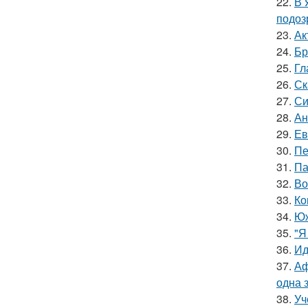
22.
В 
подоз
23.
Ак
24.
Бр
25.
Гл
26.
Ск
27.
Си
28.
Ан
29.
Ев
30.
Пе
31.
Па
32.
Во
33.
Ко
34.
Юж
35.
"Я
36.
Ид
37.
Аф
одна 
38.
Уч