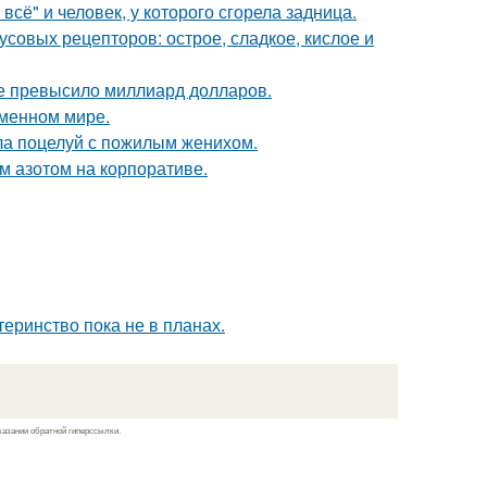
всё" и человек, у которого сгорела задница.
кусовых рецепторов: острое, сладкое, кислое и
ие превысило миллиард долларов.
еменном мире.
ла поцелуй с пожилым женихом.
м азотом на корпоративе.
еринство пока не в планах.
казании обратной гиперссылки.