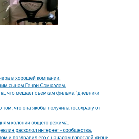
чера в хорошей компании.
тним сыном Генри Сэмюэлем.
ала, что мешает съемкам фильма "дневники
о том, что она якобы получила госохрану от
дням колонии общего режима.
евлин расколол интернет - сообщества.
ом и поздравил его с началом взрослой жизни.