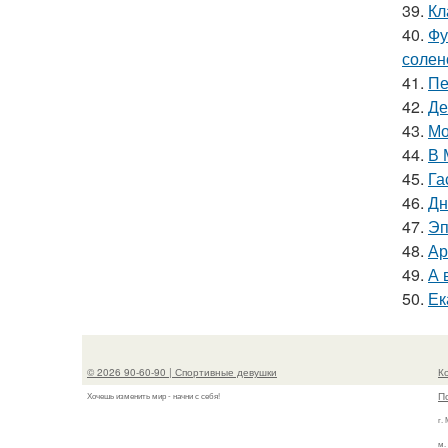
39.
Кл
40.
Фу
солен
41.
Пе
42.
Де
43.
Мо
44.
В 
45.
Га
46.
Дн
47.
Эп
48.
Ар
49.
А 
50.
Ек
© 2026 90-60-90 | Спортивные девушки
К
П
Хочешь изменить мир - начни с себя!
г.
м.