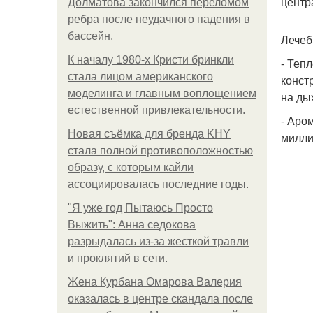
центр
Долматова закончился переломом
ребра после неудачного падения в
бассейн.
Лечеб
К началу 1980-х Кристи бринкли
- Теп
стала лицом американского
конст
моделинга и главным воплощением
на ды
естественной привлекательности.
- Аро
Новая съёмка для бренда KHY
милли
стала полной противоположностью
образу, с которым кайли
ассоциировалась последние годы.
"Я уже год Пытаюсь Просто
Выжить": Анна седокова
разрыдалась из-за жесткой травли
и проклятий в сети.
Жена Курбана Омарова Валерия
оказалась в центре скандала после