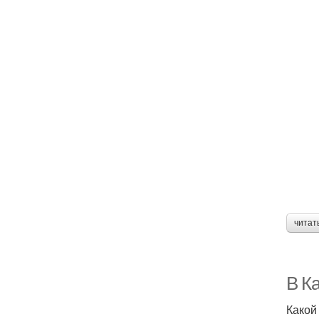
читат
В Ка
Какой