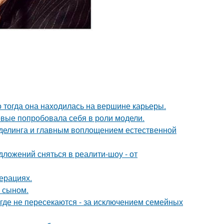
о тогда она находилась на вершине карьеры.
рвые попробовала себя в роли модели.
оделинга и главным воплощением естественной
ложений сняться в реалити-шоу - от
ерациях.
м сыном.
де не пересекаются - за исключением семейных