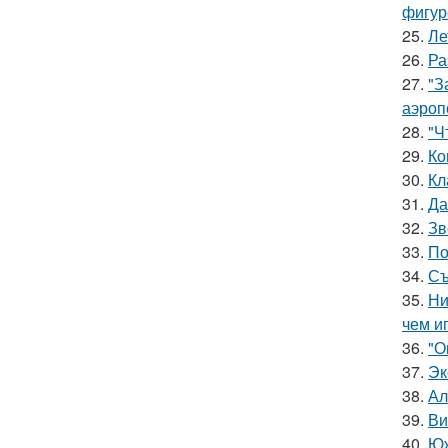
фигур
25.
Ле
26.
Ра
27.
"З
аэроп
28.
"Ч
29.
Ко
30.
Кл
31.
Да
32.
Зв
33.
По
34.
Съ
35.
Ни
чем и
36.
"О
37.
Эк
38.
Ал
39.
Ви
40.
Юж