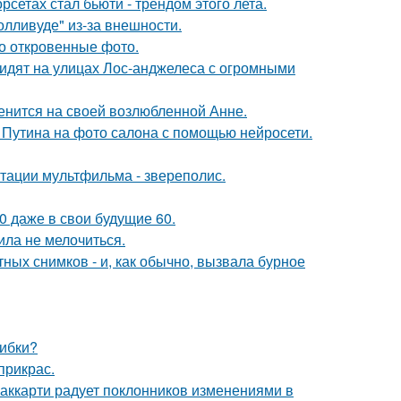
сетах стал бьюти - трендом этого лета.
лливуде" из-за внешности.
о откровенные фото.
видят на улицах Лос-анджелеса с огромными
енится на своей возлюбленной Анне.
 Путина на фото салона с помощью нейросети.
птации мультфильма - звереполис.
0 даже в свои будущие 60.
ила не мелочиться.
ых снимков - и, как обычно, вызвала бурное
шибки?
прикрас.
аккарти радует поклонников изменениями в