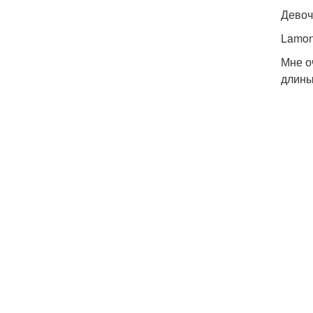
Девоч
Lamon
Мне о
длины