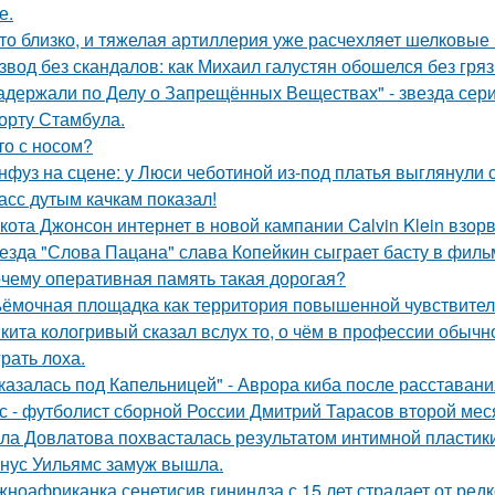
е.
то близко, и тяжелая артиллерия уже расчехляет шелковые 
звод без скандалов: как Михаил галустян обошелся без гряз
адержали по Делу о Запрещённых Веществах" - звезда сери
орту Стамбула.
то с носом?
нфуз на сцене: у Люси чеботиной из-под платья выглянули с
асс дутым качкам показал!
кота Джонсон интернет в новой кампании Calvin Klein взор
езда "Слова Пацана" слава Копейкин сыграет басту в филь
чему оперативная память такая дорогая?
ёмочная площадка как территория повышенной чувствител
кита кологривый сказал вслух то, о чём в профессии обычн
грать лоха.
казалась под Капельницей" - Аврора киба после расставани
с - футболист сборной России Дмитрий Тарасов второй мес
ла Довлатова похвасталась результатом интимной пластик
нус Уильямс замуж вышла.
ноафриканка сенетисив гининдза с 15 лет страдает от редк