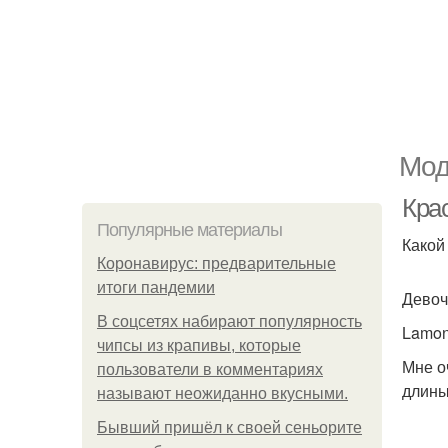
Мод
Крас
Популярные материалы
Какой
Коронавирус: предварительные
итоги пандемии
Девоч
В соцсетях набирают популярность
Lamon
чипсы из крапивы, которые
Мне о
пользователи в комментариях
длины
называют неожиданно вкусными.
Бывший пришёл к своей сеньорите