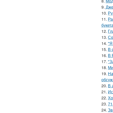
8.
Мод
9.
Дже
10.
Ру
11.
Ра
букет
12.
Гл
13.
Со
14.
"Я
15.
В 
16.
В 
17.
"З
18.
Ми
19.
На
обсуж
20.
В 
21.
Ис
22.
Хо
23.
71
24.
Зв