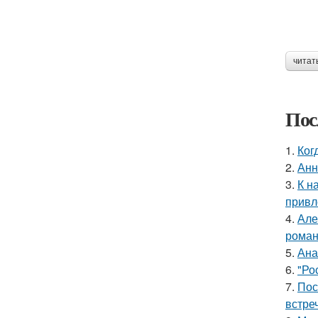
читат
Пос
1.
Ког
2.
Анн
3.
К н
привл
4.
Але
роман
5.
Ана
6.
"Ро
7.
Пос
встреч