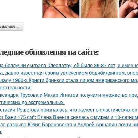
ь дальше →
ледние обновления на сайте:
да беллуччи сыграла Клеопатру, ей было 36-37 лет, и именн
а, давно известная своим увлечением бодибилдингом, впе
ачалу 1980-х Кристи бринкли стала лицом американского м
екательности.
ксандра Трусова и Макар Игнатов получили множество пред
тических до экстремальных.
стасия Решетова призналась, что жалеет о пластических оп
ст Вани 175 см": Елена Ваенга снялась с мужем и 13-летни
ле разрыва Юлия Барановская и Андрей Аршавин почти ниг
.