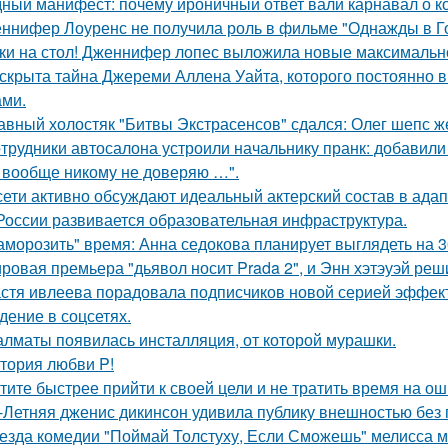
ный манифест: почему ироничный ответ вали карнавал о кор
ннифер Лоуренс не получила роль в фильме "Однажды в Го
ки на стол! Дженнифер лопес выложила новые максимальн
скрыта тайна Джереми Аллена Уайта, которого постоянно 
ами.
авный холостяк "Битвы Экстрасенсов" сдался: Олег шепс ж
трудники автосалона устроили начальнику пранк: добавили
 вообще никому не доверяю …".
сети активно обсуждают идеальный актерский состав в ада
России развивается образовательная инфраструктура.
аморозить" время: Анна седокова планирует выглядеть на 3
ровая премьера "дьявол носит Prada 2", и Энн хэтэуэй реш
стя ивлеева порадовала подписчиков новой серией эффектн
дение в соцсетях.
алматы появилась инсталляция, от которой мурашки.
тория любви P!
тите быстрее прийти к своей цели и не тратить время на о
-Летняя дженис дикинсон удивила публику внешностью без 
езда комедии "Поймай Толстуху, Если Сможешь" мелисса м