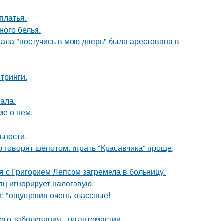
платья.
ного белья.
ала "постучись в мою дверь" была арестована в
тринги.
вала.
ме о нем.
ьности.
о говорят шёпотом: играть "Красавчика" проще,
я с Григорием Лепсом загремела в больницу.
яц игнорирует налоговую.
и: "ощущения очень классные!
ого заболевания - гигантомастии.