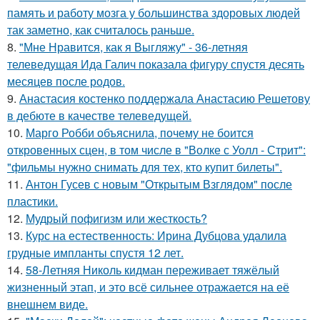
память и работу мозга у большинства здоровых людей
так заметно, как считалось раньше.
8.
"Мне Нравится, как я Выгляжу" - 36-летняя
телеведущая Ида Галич показала фигуру спустя десять
месяцев после родов.
9.
Анастасия костенко поддержала Анастасию Решетову
в дебюте в качестве телеведущей.
10.
Марго Робби объяснила, почему не боится
откровенных сцен, в том числе в "Волке с Уолл - Стрит":
"фильмы нужно снимать для тех, кто купит билеты".
11.
Антон Гусев с новым "Открытым Взглядом" после
пластики.
12.
Мудрый пофигизм или жесткость?
13.
Курс на естественность: Ирина Дубцова удалила
грудные импланты спустя 12 лет.
14.
58-Летняя Николь кидман переживает тяжёлый
жизненный этап, и это всё сильнее отражается на её
внешнем виде.