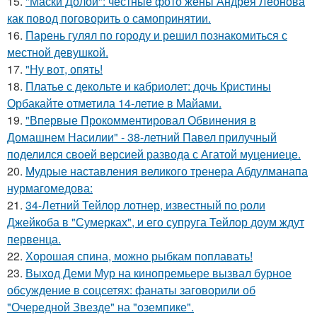
15.
"Маски Долой": честные фото жены Андрея Леонова
как повод поговорить о самопринятии.
16.
Парень гулял по городу и решил познакомиться с
местной девушкой.
17.
"Ну вот, опять!
18.
Платье с декольте и кабриолет: дочь Кристины
Орбакайте отметила 14-летие в Майами.
19.
"Впервые Прокомментировал Обвинения в
Домашнем Насилии" - 38-летний Павел прилучный
поделился своей версией развода с Агатой муцениеце.
20.
Мудрые наставления великого тренера Абдулманапа
нурмагомедова:
21.
34-Летний Тейлор лотнер, известный по роли
Джейкоба в "Сумерках", и его супруга Тейлор доум ждут
первенца.
22.
Хорошая спина, можно рыбкам поплавать!
23.
Выход Деми Мур на кинопремьере вызвал бурное
обсуждение в соцсетях: фанаты заговорили об
"Очередной Звезде" на "оземпике".