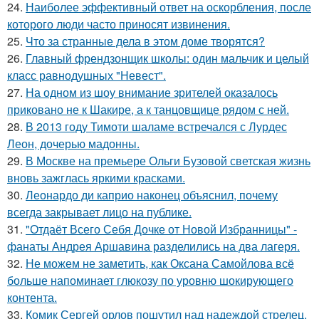
24.
Наиболее эффективный ответ на оскорбления, после
которого люди часто приносят извинения.
25.
Что за странные дела в этом доме творятся?
26.
Главный френдзонщик школы: один мальчик и целый
класс равнодушных "Невест".
27.
На одном из шоу внимание зрителей оказалось
приковано не к Шакире, а к танцовщице рядом с ней.
28.
В 2013 году Тимоти шаламе встречался с Лурдес
Леон, дочерью мадонны.
29.
В Москве на премьере Ольги Бузовой светская жизнь
вновь зажглась яркими красками.
30.
Леонардо ди каприо наконец объяснил, почему
всегда закрывает лицо на публике.
31.
"Отдаёт Всего Себя Дочке от Новой Избранницы" -
фанаты Андрея Аршавина разделились на два лагеря.
32.
Не можем не заметить, как Оксана Самойлова всё
больше напоминает глюкозу по уровню шокирующего
контента.
33.
Комик Сергей орлов пошутил над надеждой стрелец,