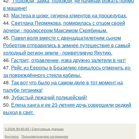
42.
"Подожди, зайка, подожди, не начинай рожать прямо
в машине!
43.
Мастера в шоке: гигиена клиентов на процедурах.
44.
Светлана Пермякова, помирилась с отцом своей
дочери - продюсером Максимом Скрябиным.
45.
Павел воля вместе с двенадцатилетним сыном
Робертом отправились в зимнее путешествие в самый
холодный регион земли - приветливую Якутию.
46.
Гастрит, отравление, язва дружно залетели в чат!
47.
Рейс из Европы в Бразилию пришлось отменить из-
за повреждённого стекла кабины.
48.
Так вот что было на самом деле в тот момент на
палубе титаника!
49.
Зубастый лежачий полицейский!
50.
Елена ханга и ее 23-летняя дочь совершили редкий
выход в свет.
© 2026 90-60-90 | Спортивные девушки
Контакты
Пользовательское соглашение