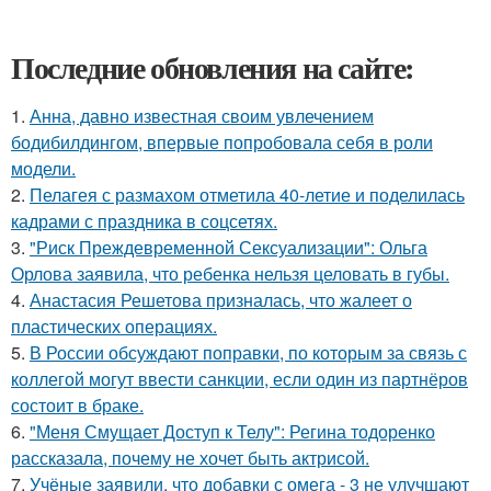
Последние обновления на сайте:
1.
Анна, давно известная своим увлечением
бодибилдингом, впервые попробовала себя в роли
модели.
2.
Пелагея с размахом отметила 40-летие и поделилась
кадрами с праздника в соцсетях.
3.
"Риск Преждевременной Сексуализации": Ольга
Орлова заявила, что ребенка нельзя целовать в губы.
4.
Анастасия Решетова призналась, что жалеет о
пластических операциях.
5.
В России обсуждают поправки, по которым за связь с
коллегой могут ввести санкции, если один из партнёров
состоит в браке.
6.
"Меня Смущает Доступ к Телу": Регина тодоренко
рассказала, почему не хочет быть актрисой.
7.
Учёные заявили, что добавки с омега - 3 не улучшают