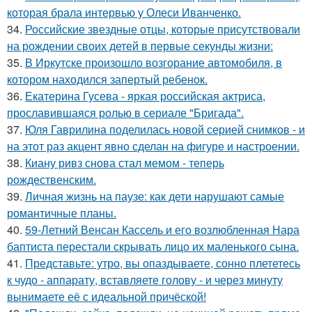
которая брала интервью у Олеси Иванченко.
34.
Российские звездные отцы, которые присутствовали
на рождении своих детей в первые секунды жизни:
35.
В Иркутске произошло возгорание автомобиля, в
котором находился запертый ребенок.
36.
Екатерина Гусева - яркая российская актриса,
прославившаяся ролью в сериале "Бригада".
37.
Юля Гаврилина поделилась новой серией снимков - и
на этот раз акцент явно сделан на фигуре и настроении.
38.
Киану ривз снова стал мемом - теперь
рождественским.
39.
Личная жизнь на паузе: как дети нарушают самые
романтичные планы.
40.
59-Летний Венсан Кассель и его возлюбленная Нара
баптиста перестали скрывать лицо их маленького сына.
41.
Представьте: утро, вы опаздываете, сонно плететесь
к чудо - аппарату, вставляете голову - и через минуту
вынимаете её с идеальной причёской!