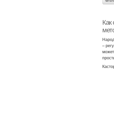
читат
Как
мет
Народ
– рег
может
прост
Касто