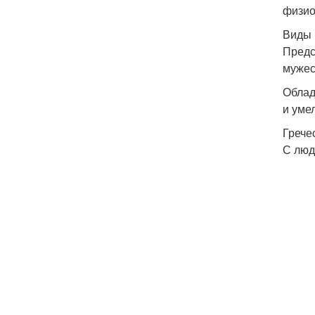
физио
Виды 
Предс
мужес
Облад
и уме
Грече
С люд