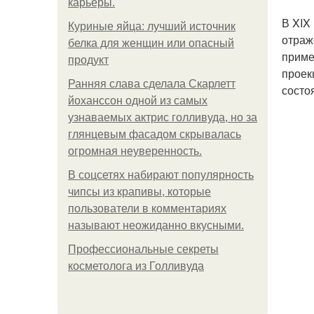
карьеры.
В XIX
Куриные яйца: лучший источник
отраж
белка для женщин или опасный
приме
продукт
проек
Ранняя слава сделала Скарлетт
состо
йоханссон одной из самых
узнаваемых актрис голливуда, но за
глянцевым фасадом скрывалась
огромная неуверенность.
В соцсетях набирают популярность
чипсы из крапивы, которые
пользователи в комментариях
называют неожиданно вкусными.
Профессиональные секреты
косметолога из Голливуда