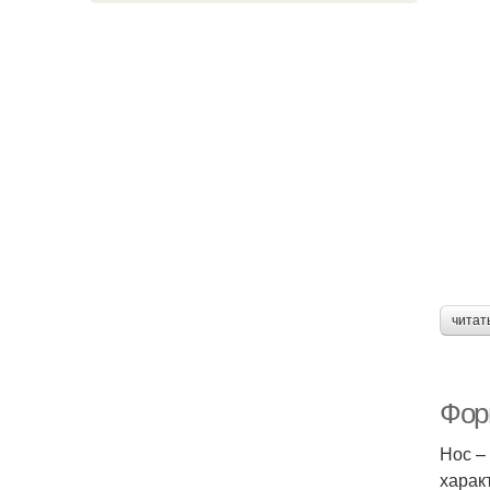
читат
Фор
Нос –
харак