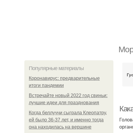
Мор
Популярные материалы
Гу
Коронавирус: предварительные
итоги пандемии
Встречайте новый 2022 год свиньи:
лучшие идеи для празднования
Кака
Когда беллуччи сыграла Клеопатру,
Голов
ей было 36-37 лет, и именно тогда
орган
она находилась на вершине