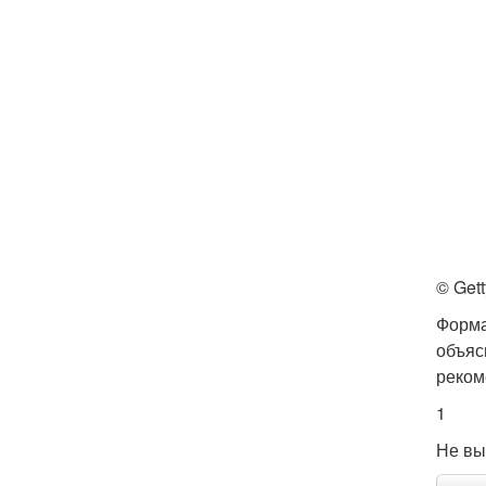
© Get
Форма
объяс
реком
1
Не вы